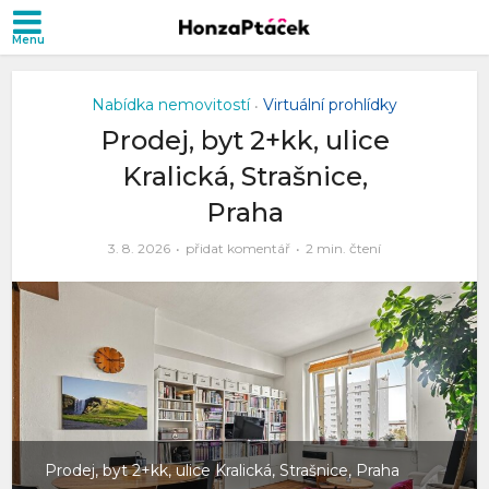
Nabídka nemovitostí
Virtuální prohlídky
•
Prodej, byt 2+kk, ulice
Kralická, Strašnice,
Praha
3. 8. 2026
přidat komentář
2 min. čtení
Prodej, byt 2+kk, ulice Kralická, Strašnice, Praha