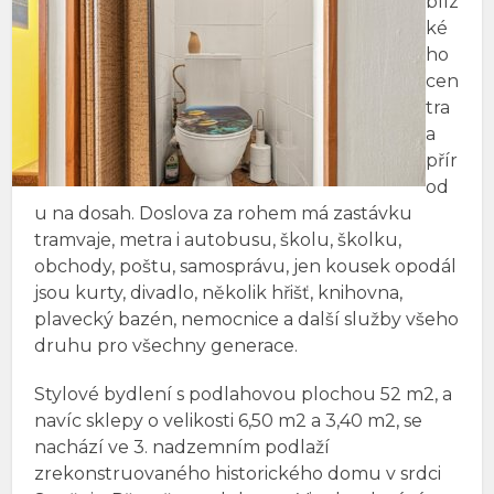
blíz
ké
ho
cen
tra
a
přír
od
u na dosah. Doslova za rohem má zastávku
tramvaje, metra i autobusu, školu, školku,
obchody, poštu, samosprávu, jen kousek opodál
jsou kurty, divadlo, několik hřišť, knihovna,
plavecký bazén, nemocnice a další služby všeho
druhu pro všechny generace.
Stylové bydlení s podlahovou plochou 52 m2, a
navíc sklepy o velikosti 6,50 m2 a 3,40 m2, se
nachází ve 3. nadzemním podlaží
zrekonstruovaného historického domu v srdci