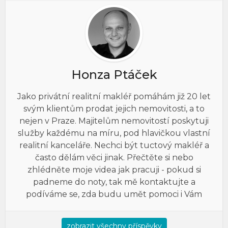
Honza Ptáček
Jako privátní realitní makléř pomáhám již 20 let
svým klientům prodat jejich nemovitosti, a to
nejen v Praze. Majitelům nemovitostí poskytuji
služby každému na míru, pod hlavičkou vlastní
realitní kanceláře. Nechci být tuctový makléř a
často dělám věci jinak. Přečtěte si nebo
zhlédněte moje videa jak pracuji - pokud si
padneme do noty, tak mě kontaktujte a
podíváme se, zda budu umět pomoci i Vám
zobrazit všechny příspěvky