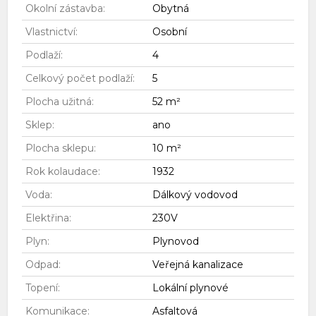
Okolní zástavba:
Obytná
Vlastnictví:
Osobní
Podlaží:
4
Celkový počet podlaží:
5
Plocha užitná:
52 m²
Sklep:
ano
Plocha sklepu:
10 m²
Rok kolaudace:
1932
Voda:
Dálkový vodovod
Elektřina:
230V
Plyn:
Plynovod
Odpad:
Veřejná kanalizace
Topení:
Lokální plynové
Komunikace:
Asfaltová