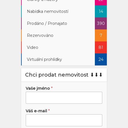
Nabídka nemovitostí
14
Prodáno / Pronajato
390
Rezervováno
7
Video
81
Virtuální prohlídky
24
Chci prodat nemovitost ⬇︎⬇︎⬇︎
Vaše jméno
*
Váš e-mail
*