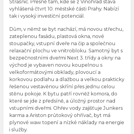
Strašnic. Přesně tam, kde se z Vinohrad stává
vyhlášená čtvrt 10. městské části Prahy. Nabízí
tak i vysoký investiční potenciál.
Dům, v němž se byt nachází, má novou střechu,
zateplenou fasádu, plastová okna, nové
stoupačky, vstupní dveře na čip a společnou
relaxační plochu ve vnitrobloku. Samotný byt s
bezpečnostními dveřmi Next 3. třídy a okny na
východ je vybaven novou koupelnou s
velkoformátovými obklady, plovoucí a
korkovou podlahu a dlažbou a velkou prakticky
řešenou vestavěnou skříní přes jednu celou
stěnu pokoje. K bytu patří rovněž komora, do
které se jde z předsíně, a úložný prostor nad
vstupními dveřmi. Ohřev vody zajišťuje Junkers
karma a Ariston průtokový ohřívač, byt má
plynové waw topení a nízké náklady na energie
i služby.