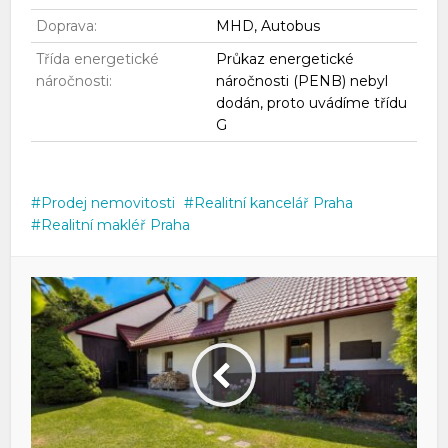
Doprava:
MHD, Autobus
Třída energetické
Průkaz energetické
náročnosti:
náročnosti (PENB) nebyl
dodán, proto uvádíme třídu
G
Prodej nemovitosti
Realitní kancelář Praha
Realitní makléř Praha