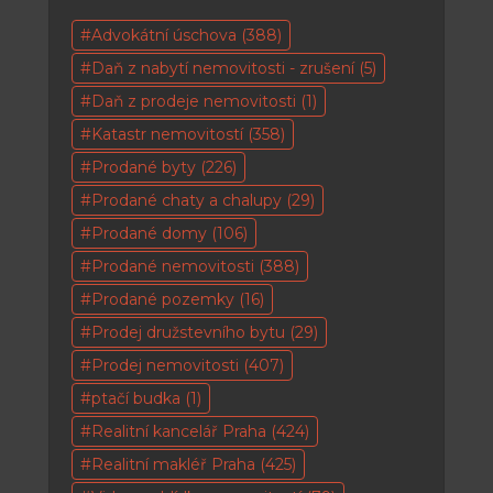
Advokátní úschova
(388)
Daň z nabytí nemovitosti - zrušení
(5)
Daň z prodeje nemovitosti
(1)
Katastr nemovitostí
(358)
Prodané byty
(226)
Prodané chaty a chalupy
(29)
Prodané domy
(106)
Prodané nemovitosti
(388)
Prodané pozemky
(16)
Prodej družstevního bytu
(29)
Prodej nemovitosti
(407)
ptačí budka
(1)
Realitní kancelář Praha
(424)
Realitní makléř Praha
(425)