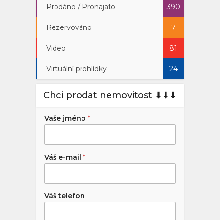
Prodáno / Pronajato
390
Rezervováno
7
Video
81
Virtuální prohlídky
24
Chci prodat nemovitost ⬇︎⬇︎⬇︎
Vaše jméno
*
Váš e-mail
*
Váš telefon