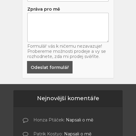
Zpráva pro mě
Formulář vás k ničemu nezavazuje!
Probereme možnosti prodeje a vy se
rozhodnete, zda mi prodej svěříte.
Odeslat formulář
Nejnovější komentáře
Honza Ptáček
:
Napsali o mě
Patrik Kostyo
:
Napsali o mě