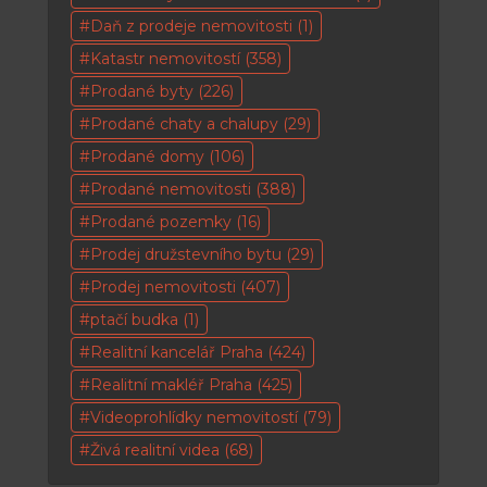
Daň z prodeje nemovitosti
(1)
Katastr nemovitostí
(358)
Prodané byty
(226)
Prodané chaty a chalupy
(29)
Prodané domy
(106)
Prodané nemovitosti
(388)
Prodané pozemky
(16)
Prodej družstevního bytu
(29)
Prodej nemovitosti
(407)
ptačí budka
(1)
Realitní kancelář Praha
(424)
Realitní makléř Praha
(425)
Videoprohlídky nemovitostí
(79)
Živá realitní videa
(68)