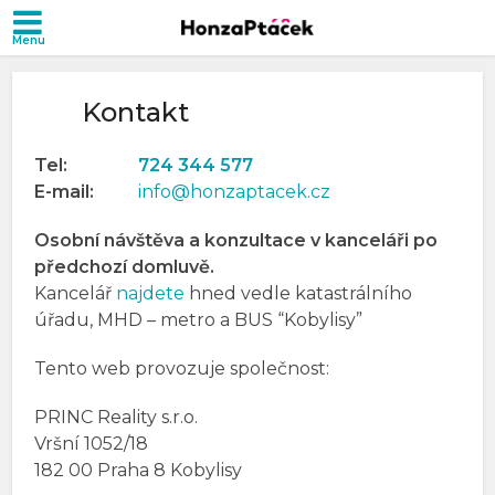
Kontakt
Tel:
724 344 577
E-mail:
info@honzaptacek.cz
Osobní návštěva a konzultace v kanceláři po
předchozí domluvě.
Kancelář
najdete
hned vedle katastrálního
úřadu, MHD – metro a BUS “Kobylisy”
Tento web provozuje společnost:
PRINC Reality s.r.o.
Vršní 1052/18
182 00 Praha 8 Kobylisy