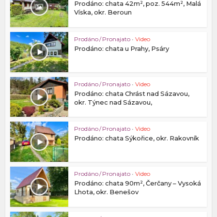
Prodáno: chata 42m², poz. 544m², Malá
Víska, okr. Beroun
Prodáno / Pronajato
•
Video
Prodáno: chata u Prahy, Psáry
Prodáno / Pronajato
•
Video
Prodáno: chata Chrást nad Sázavou,
okr. Týnec nad Sázavou,
Prodáno / Pronajato
•
Video
Prodáno: chata Sýkořice, okr. Rakovník
Prodáno / Pronajato
•
Video
Prodáno: chata 90m², Čerčany – Vysoká
Lhota, okr. Benešov