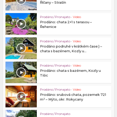
Říčany – Strašín
Prodáno / Pronajato
•
Video
Prodáno: chata 2+1 s terasou –
Řehenice
Prodáno / Pronajato
•
Video
Prodáno podruhé v krátkém čase:) –
chata s bazénem, Kozly u...
Prodáno / Pronajato
•
Video
Prodáno: chata s bazénem, Kozly u
Tišic
Prodáno / Pronajato
•
Video
Prodáno: srubová chata, pozemek 721
m² – Mýto, okr. Rokycany
Prodáno / Pronajato