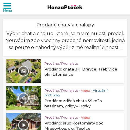
Prodané chaty a chalupy
Výběr chat a chalup, které jsem v minulosti prodal.
Neuvádím zde všechny prodané nemovitosti, jedná
se pouze o náhodný výběr z mé realitní činnosti..
Prodáno / Pronajato
Prodáno: chata 3+1, Dřevce, Třebívlice
okr. Litoměřice
Prodáno / Pronajato
•
Video
•
Virtuální
prohlídky
Prodáno: zděná chata 59 m² s
bazénem, Zdiby – Brnky
Prodáno / Pronajato
•
Video
Prodáno: srub Kostomlaty pod
Milešovkou, okr. Teplice