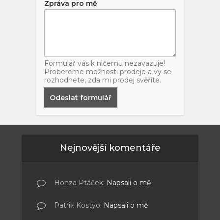
Zpráva pro mě
Formulář vás k ničemu nezavazuje!
Probereme možnosti prodeje a vy se
rozhodnete, zda mi prodej svěříte.
Odeslat formulář
Nejnovější komentáře
Honza Ptáček
:
Napsali o mě
Patrik Kostyo
:
Napsali o mě