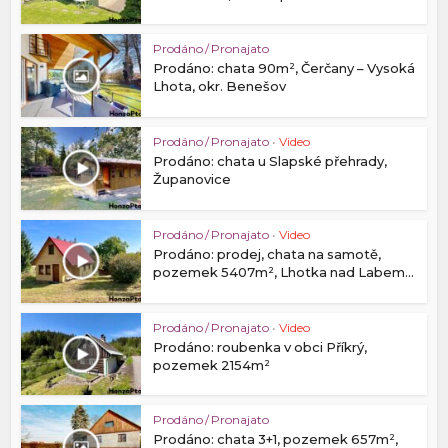
Prodáno / Pronajato
Prodáno: chata 90m², Čerčany – Vysoká
Lhota, okr. Benešov
Prodáno / Pronajato
•
Video
Prodáno: chata u Slapské přehrady,
Županovice
Prodáno / Pronajato
•
Video
Prodáno: prodej, chata na samotě,
pozemek 5407m², Lhotka nad Labem...
Prodáno / Pronajato
•
Video
Prodáno: roubenka v obci Příkrý,
pozemek 2154m²
Prodáno / Pronajato
Prodáno: chata 3+1, pozemek 657m²,