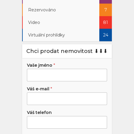
Rezervováno
7
Video
81
Virtuální prohlídky
24
Chci prodat nemovitost ⬇︎⬇︎⬇︎
Vaše jméno
*
Váš e-mail
*
Váš telefon