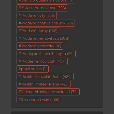
Daň z prodeje nemovitosti
(1)
Katastr nemovitostí
(358)
Prodané byty
(226)
Prodané chaty a chalupy
(29)
Prodané domy
(106)
Prodané nemovitosti
(388)
Prodané pozemky
(16)
Prodej družstevního bytu
(29)
Prodej nemovitosti
(407)
ptačí budka
(1)
Realitní kancelář Praha
(424)
Realitní makléř Praha
(425)
Videoprohlídky nemovitostí
(79)
Živá realitní videa
(68)