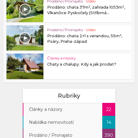
Prodáno / Pronajato
•
Video
Prodáno: chata 37m², zahrada 1053m²,
Vlkančice Pyskočely (Stříbrná...
Prodáno / Pronajato
•
Video
Prodáno: chata 2+1 s verandou, 55m²,
Psáry, Praha-západ
Články a názory
Chaty a chalupy. Kdy a jak prodat?
Rubriky
Články a názory
22
Nabídka nemovitostí
14
Prodáno / Pronajato
390