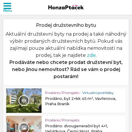
Prodej družstevního bytu
Aktuální družstevní byty na prodej a také náhodný
výběr prodaných družstevních bytů. Pokud vás
zajímají pouze aktuální nabídka nemovitostí na
prodej, tak je najdete
zde
.
Prodáváte nebo chcete prodat družstevní byt,
nebo jinou nemovitost? Rád se vám o prodej
postarám!
Prodáno / Pronajato
•
Virtuální prohlídky
Prodáno, byt 2+kk 45 m², Vavřenova,
Praha Braník
Prodáno / Pronajato
Prodáno: dvougenerační byt 4+1,
Vašátkova, Černý Most, Praha