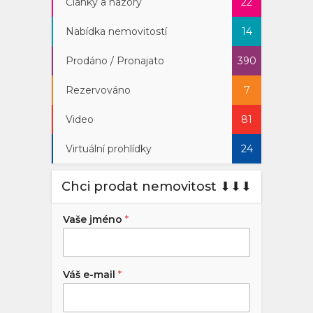
Články a názory
22
Nabídka nemovitostí
14
Prodáno / Pronajato
390
Rezervováno
7
Video
81
Virtuální prohlídky
24
Chci prodat nemovitost ⬇︎⬇︎⬇︎
Vaše jméno
*
Váš e-mail
*