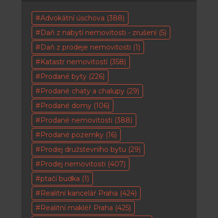
Advokátní úschova
(388)
Daň z nabytí nemovitosti - zrušení
(5)
Daň z prodeje nemovitosti
(1)
Katastr nemovitostí
(358)
Prodané byty
(226)
Prodané chaty a chalupy
(29)
Prodané domy
(106)
Prodané nemovitosti
(388)
Prodané pozemky
(16)
Prodej družstevního bytu
(29)
Prodej nemovitosti
(407)
ptačí budka
(1)
Realitní kancelář Praha
(424)
Realitní makléř Praha
(425)