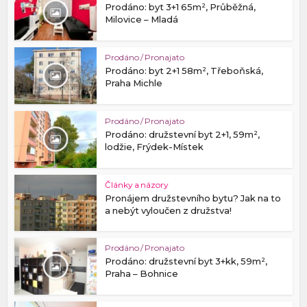
Prodáno: byt 3+1 65m², Průběžná,
Milovice – Mladá
Prodáno / Pronajato
Prodáno: byt 2+1 58m², Třeboňská,
Praha Michle
Prodáno / Pronajato
Prodáno: družstevní byt 2+1, 59m²,
lodžie, Frýdek-Místek
Články a názory
Pronájem družstevního bytu? Jak na to
a nebýt vyloučen z družstva!
Prodáno / Pronajato
Prodáno: družstevní byt 3+kk, 59m²,
Praha – Bohnice