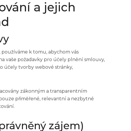
vání a jejich
ad
vy
e, používáme k tomu, abychom vás
 na vaše požadavky pro účely plnění smlouvy,
ro účely tvorby webové stránky,
pracovány zákonným a transparentním
pouze přiměřené, relevantní a nezbytné
cování.
oprávněný zájem)