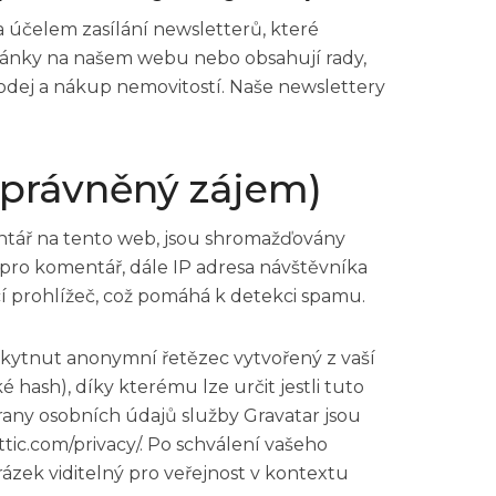
 účelem zasílání newsletterů, které
lánky na našem webu nebo obsahují rady,
rodej a nákup nemovitostí. Naše newslettery
právněný zájem)
entář na tento web, jsou shromažďovány
pro komentář, dále IP adresa návštěvníka
cí prohlížeč, což pomáhá k detekci spamu.
kytnut anonymní řetězec vytvořený z vaší
 hash), díky kterému lze určit jestli tuto
rany osobních údajů služby Gravatar jsou
attic.com/privacy/. Po schválení vašeho
rázek viditelný pro veřejnost v kontextu