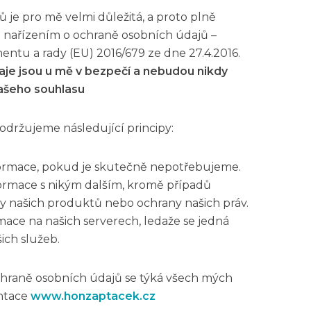
 je pro mě velmi důležitá, a proto plně
 nařízením o ochraně osobních údajů –
ntu a rady (EU) 2016/679 ze dne 27.4.2016.
aje jsou u mě v bezpečí a nebudou nikdy
vašeho souhlasu
dodržujeme následující principy:
ormace, pokud je skutečně nepotřebujeme.
formace s nikým dalším, kromě případů
rby našich produktů nebo ochrany našich práv.
ace na našich serverech, ledaže se jedná
šich služeb.
hraně osobních údajů se týká všech mých
ntace
www.honzaptacek.cz