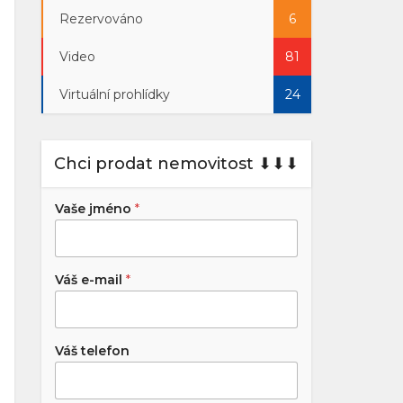
Rezervováno
6
Video
81
Virtuální prohlídky
24
Chci prodat nemovitost ⬇︎⬇︎⬇︎
Vaše jméno
*
Váš e-mail
*
Váš telefon