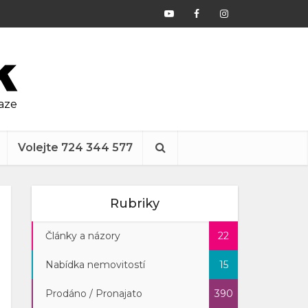
raze
Volejte 724 344 577
Rubriky
Články a názory
22
Nabídka nemovitostí
15
Prodáno / Pronajato
390