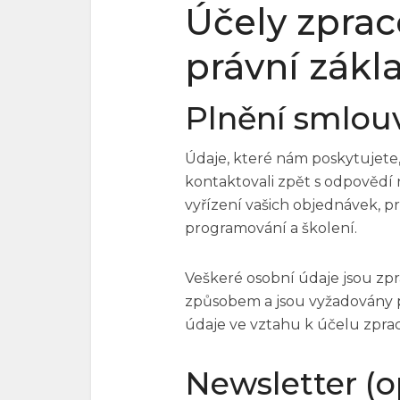
Účely zpraco
právní zákl
Plnění smlou
Údaje, které nám poskytujet
kontaktovali zpět s odpovědí
vyřízení vašich objednávek, p
programování a školení.
Veškeré osobní údaje jsou z
způsobem a jsou vyžadovány 
údaje ve vztahu k účelu zpra
Newsletter (