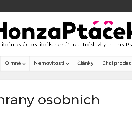
litní makléř • realitní kancelář • realitní služby nejen v P
O mně
Nemovitosti
Články
Chci prodat
hrany osobních