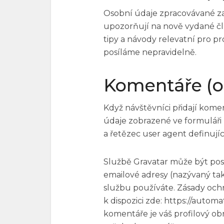
Osobní údaje zpracovávané za
upozorňují na nově vydané č
tipy a návody relevatní pro p
posíláme nepravidelně.
Komentáře (o
Když návštěvníci přidají kom
údaje zobrazené ve formuláři 
a řetězec user agent definují
Službě Gravatar může být pos
emailové adresy (nazývaný také
službu používáte. Zásady och
k dispozici zde: https://autom
komentáře je váš profilový ob