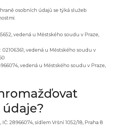
hraně osobních údajů se týká služeb
ostmi:
665652, vedená u Městského soudu v Praze,
O: 02106361, vedená u Městského soudu v
460
 28966074, vedená u Městského soudu v Praze,
hromažďovat
 údaje?
, IČ: 28966074, sídlem Vršní 1052/18, Praha 8