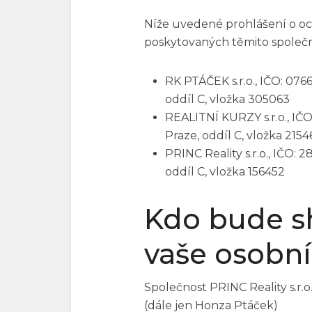
Níže uvedené prohlášení o oc
poskytovaných těmito společn
RK PTÁČEK s.r.o., IČO: 07
oddíl C, vložka 305063
REALITNÍ KURZY s.r.o., IČ
Praze, oddíl C, vložka 215
PRINC Reality s.r.o., IČO:
oddíl C, vložka 156452
Kdo bude s
vaše osobní
Společnost PRINC Reality s.r.o.
(dále jen Honza Ptáček)