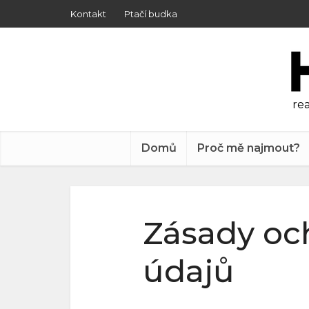
Kontakt
Ptačí budka
rea
Domů
Proč mě najmout?
Zásady oc
údajů