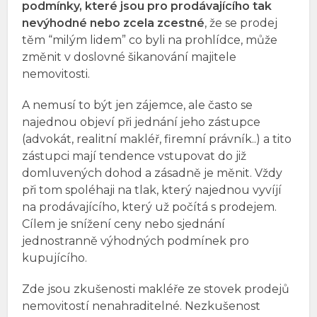
podmínky, které jsou pro prodávajícího tak
nevýhodné nebo zcela zcestné
, že se prodej
těm “milým lidem” co byli na prohlídce, může
změnit v doslovné šikanování majitele
nemovitosti.
A nemusí to být jen zájemce, ale často se
najednou objeví při jednání jeho zástupce
(advokát, realitní makléř, firemní právník..) a tito
zástupci mají tendence vstupovat do již
domluvených dohod a zásadně je měnit. Vždy
při tom spoléhaji na tlak, který najednou vyvíjí
na prodávajícího, který už počítá s prodejem.
Cílem je snížení ceny nebo sjednání
jednostranně výhodných podmínek pro
kupujícího.
Zde jsou zkušenosti makléře ze stovek prodejů
nemovitostí nenahraditelné. Nezkušenost