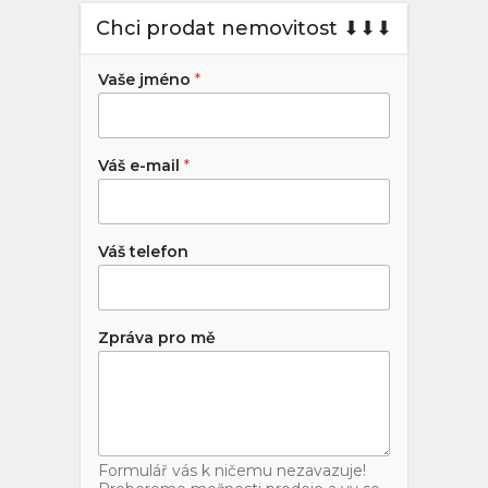
Chci prodat nemovitost ⬇︎⬇︎⬇︎
Vaše jméno
*
Váš e-mail
*
Váš telefon
Zpráva pro mě
Formulář vás k ničemu nezavazuje!