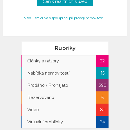
Ceník realitních služeb
Vzor – smlouva o spolupráci při prodeji nemovitosti
Rubriky
Články a názory
22
Nabídka nemovitostí
15
Prodáno / Pronajato
390
Rezervováno
6
Video
81
Virtuální prohlídky
24