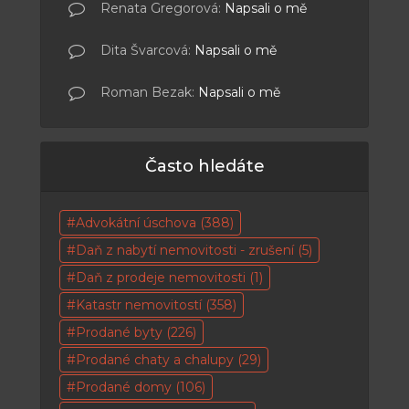
Renata Gregorová
:
Napsali o mě
Dita Švarcová
:
Napsali o mě
Roman Bezak
:
Napsali o mě
Často hledáte
Advokátní úschova
(388)
Daň z nabytí nemovitosti - zrušení
(5)
Daň z prodeje nemovitosti
(1)
Katastr nemovitostí
(358)
Prodané byty
(226)
Prodané chaty a chalupy
(29)
Prodané domy
(106)