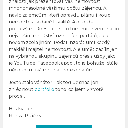
znalosti jak prezentovat Vaši nemovitost
mnohonásobně většímu počtu zájemců. A
navíc zájemcům, kteří opravdu plánují koupi
nemovitosti v dané lokalitě. A o to jde
především. Dnes to není o tom, mít inzerci na co
největším množství inzertních portálů, ale o
něčem zcela jiném. Podat inzerát umí každý
makléř i majitel nemovitosti. Ale umět zacílit jen
na vybranou skupinu zájemců přes služby jako
je YouTube, Facebook apod., to je bohužel stále
něco, co uniká mnoha profesionálům.
Jěště stále váháte? Tak teď už snad jen
zhlédnout
portfolio
toho, co jsem v životě
prodal..
Hezký den
Honza Ptáček