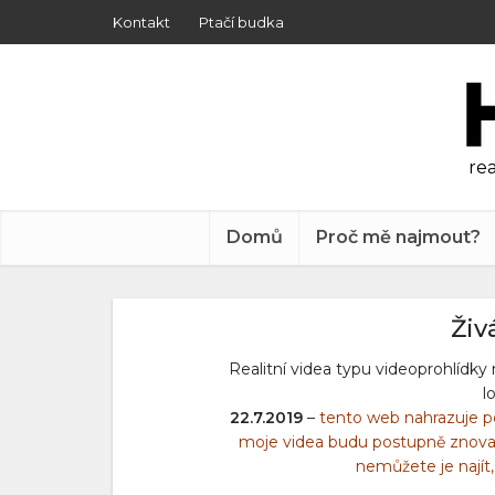
Kontakt
Ptačí budka
rea
Domů
Proč mě najmout?
Živ
Realitní videa typu videoprohlídky
l
22.7.2019
–
tento web nahrazuje p
moje videa budu postupně znova na
nemůžete je najít,