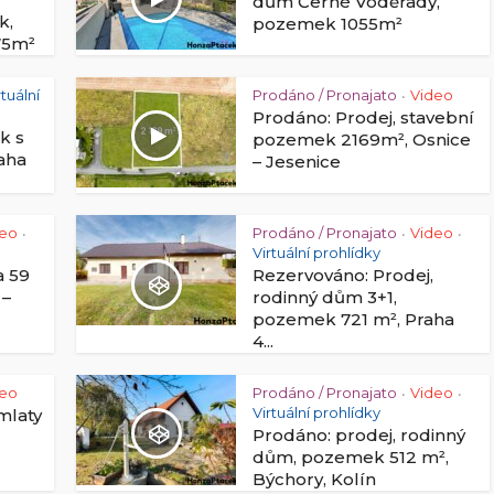
dům Černé Voděrady,
k,
pozemek 1055m²
75m²
rtuální
Prodáno / Pronajato
Video
•
Prodáno: Prodej, stavební
k s
pozemek 2169m², Osnice
raha
– Jesenice
deo
Prodáno / Pronajato
Video
•
•
•
Virtuální prohlídky
a 59
Rezervováno: Prodej,
 –
rodinný dům 3+1,
pozemek 721 m², Praha
4...
deo
Prodáno / Pronajato
Video
•
•
Virtuální prohlídky
mlaty
Prodáno: prodej, rodinný
dům, pozemek 512 m²,
Býchory, Kolín