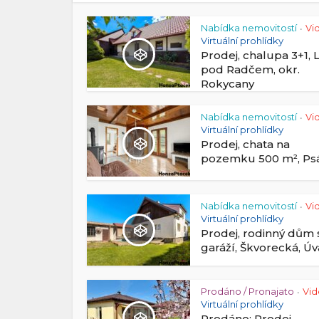
Nabídka nemovitostí
Vi
•
Virtuální prohlídky
Prodej, chalupa 3+1, 
pod Radčem, okr.
Rokycany
Nabídka nemovitostí
Vi
•
Virtuální prohlídky
Prodej, chata na
pozemku 500 m², Ps
Nabídka nemovitostí
Vi
•
Virtuální prohlídky
Prodej, rodinný dům 
garáží, Škvorecká, Úv
Prodáno / Pronajato
Vi
•
Virtuální prohlídky
Prodáno: Prodej