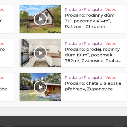
deo
Prodáno / Pronajato
Video
•
•
Prodáno: rodinný dům
ům
3+1, pozemek 414m²,
k
Pařížov – Chrudim
deo
Prodáno / Pronajato
Video
•
ro
Prodáno: prodej, rodinný
dům 191m², pozemek
782m², Zvánovice, Praha...
deo
Prodáno / Pronajato
Video
•
Prodáno: chata u Slapské
ice
přehrady, Županovice