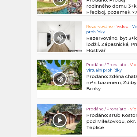
rodinného domu 3+k
Předboj, pozemek 7
Rezervováno
Video
Vi
•
•
prohlídky
Rezervováno, byt 3+k
lodžií. Zápasnická, P
Hostivař
Prodáno / Pronajato
Vi
•
Virtuální prohlídky
Prodáno: zděná chat
m² s bazénem, Zdiby
Brnky
Prodáno / Pronajato
Vi
•
Prodáno: srub Kosto
pod Milešovkou, okr.
Teplice