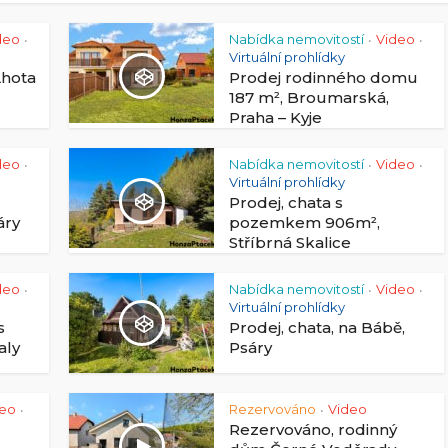
deo
Nabídka nemovitostí
Video
•
•
•
Virtuální prohlídky
Lhota
Prodej rodinného domu
187 m², Broumarská,
Praha – Kyje
deo
Nabídka nemovitostí
Video
•
•
•
Virtuální prohlídky
Prodej, chata s
áry
pozemkem 906m²,
Stříbrná Skalice
deo
Nabídka nemovitostí
Video
•
•
•
Virtuální prohlídky
s
Prodej, chata, na Bábě,
aly
Psáry
deo
Rezervováno
Video
•
•
Rezervováno, rodinný