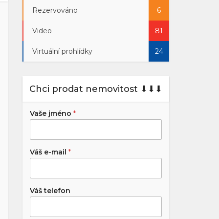
Rezervováno
6
Video
81
Virtuální prohlídky
24
Chci prodat nemovitost ⬇︎⬇︎⬇︎
Vaše jméno
*
Váš e-mail
*
Váš telefon