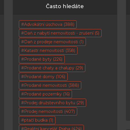
Často hledáte
Advokátní úschova
(388)
Daň z nabytí nemovitosti - zrušení
(5)
Daň z prodeje nemovitosti
(1)
Katastr nemovitostí
(358)
Prodané byty
(226)
Prodané chaty a chalupy
(29)
Prodané domy
(106)
Prodané nemovitosti
(388)
Prodané pozemky
(16)
Prodej družstevního bytu
(29)
Prodej nemovitosti
(407)
ptačí budka
(1)
Realitní kancelář Praha
(424)