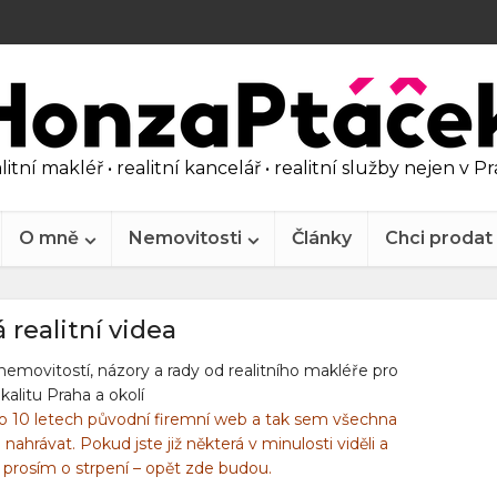
litní makléř • realitní kancelář • realitní služby nejen v P
O mně
Nemovitosti
Články
Chci prodat
á realitní videa
 nemovitostí, názory a rady od realitního makléře pro
okalitu Praha a okolí
o 10 letech původní firemní web a tak sem všechna
hrávat. Pokud jste již některá v minulosti viděli a
 prosím o strpení – opět zde budou.