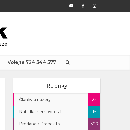
raze
Volejte 724 344 577
Rubriky
Články a názory
22
Nabídka nemovitostí
15
Prodáno / Pronajato
390