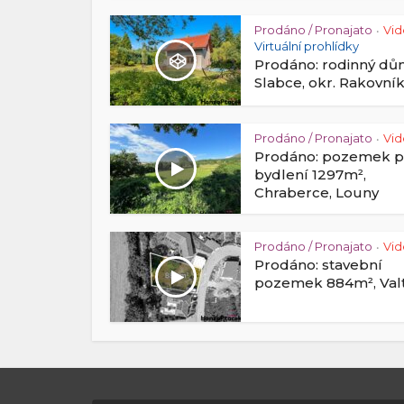
Prodáno / Pronajato
Vi
•
Virtuální prohlídky
Prodáno: rodinný d
Slabce, okr. Rakovní
Prodáno / Pronajato
Vi
•
Prodáno: pozemek p
bydlení 1297m²,
Chraberce, Louny
Prodáno / Pronajato
Vi
•
Prodáno: stavební
pozemek 884m², Valt