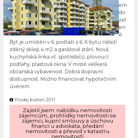
em
do
zel
en
ě.
Byt je umístěn v 6. podlaží z 6. K bytu náleží
zděný sklep 4 m2 a garážové stání. Nová
kuchyňská linka vč. spotřebičů, plovoucí
podlahy, plastová okna. V místě veškerá
občanská vybavenost. Dobrá dopravní
dostupnost. Možno financovat hypotečním
úvěrem.
Prodej květen 2011
Zajistil jsem: nabídku nemovitosti
zájemcům, prohlídky nemovitosti se
zájemci, kupní smlouvy a úschovu
financí u advokáta, předání
nemovitosti a převod v katastru
nemovitostí