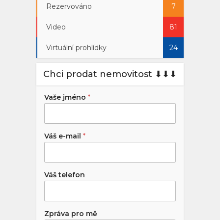
Rezervováno
7
Video
81
Virtuální prohlídky
24
Chci prodat nemovitost ⬇︎⬇︎⬇︎
Vaše jméno
*
Váš e-mail
*
Váš telefon
Zpráva pro mě