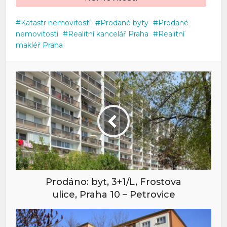
Katastr nemovitostí
Prodané byty
Prodané
nemovitosti
Realitní kancelář Praha
Realitní
makléř Praha
Prodáno: byt, 3+1/L, Frostova
ulice, Praha 10 – Petrovice