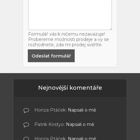
Formulář vás k ničemu nezavazuje!
Probereme možnosti prodeje a vy se
rozhodnete, zda mi prodej svěříte.
Odeslat formulář
Nejnovější komentáře
Honza Ptáček
:
Napsali o mě
Patrik Kostyo
:
Napsali o mě
Honza Ptáček
:
Napsali o mě