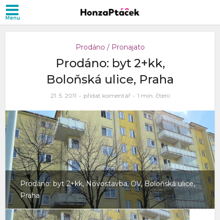
Prodáno / Pronajato
Prodáno: byt 2+kk,
Boloňská ulice, Praha
21. 5. 2011
přidat komentář
1 min. čtení
Prodáno: byt 2+kk, Novostavba, OV, Boloňská ulice,
Praha