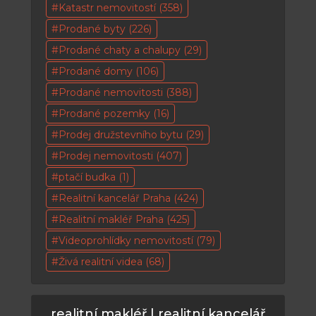
Katastr nemovitostí
(358)
Prodané byty
(226)
Prodané chaty a chalupy
(29)
Prodané domy
(106)
Prodané nemovitosti
(388)
Prodané pozemky
(16)
Prodej družstevního bytu
(29)
Prodej nemovitosti
(407)
ptačí budka
(1)
Realitní kancelář Praha
(424)
Realitní makléř Praha
(425)
Videoprohlídky nemovitostí
(79)
Živá realitní videa
(68)
realitní makléř | realitní kancelář