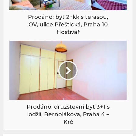
Prodáno: byt 2+kk s terasou,
OV, ulice Přeštická, Praha 10
Hostivař
Prodáno: družstevní byt 3+1 s
lodžií, Bernolákova, Praha 4 –
Krč