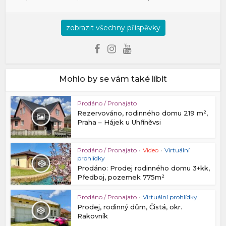
zobrazit všechny příspěvky
Mohlo by se vám také líbit
Prodáno / Pronajato
Rezervováno, rodinného domu 219 m²,
Praha – Hájek u Uhříněvsi
Prodáno / Pronajato
•
Video
•
Virtuální
prohlídky
Prodáno: Prodej rodinného domu 3+kk,
Předboj, pozemek 775m²
Prodáno / Pronajato
•
Virtuální prohlídky
Prodej, rodinný dům, Čistá, okr.
Rakovník