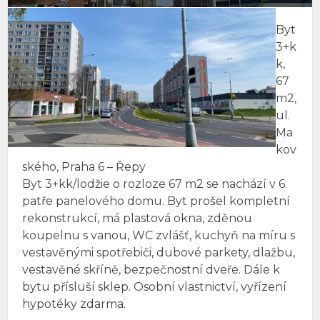
Byt
3+k
k,
67
m2,
ul.
Ma
kov
ského, Praha 6 – Řepy
Byt 3+kk/lodžie o rozloze 67 m2 se nachází v 6.
patře panelového domu. Byt prošel kompletní
rekonstrukcí, má plastová okna, zděnou
koupelnu s vanou, WC zvlášť, kuchyň na míru s
vestavěnými spotřebiči, dubové parkety, dlažbu,
vestavěné skříně, bezpečnostní dveře. Dále k
bytu přísluší sklep. Osobní vlastnictví, vyřízení
hypotéky zdarma.