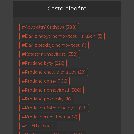
Často hledáte
Advokátní úschova
(388)
Daň z nabytí nemovitosti - zrušení
(5)
Daň z prodeje nemovitosti
(1)
Katastr nemovitostí
(358)
Prodané byty
(226)
Prodané chaty a chalupy
(29)
Prodané domy
(106)
Prodané nemovitosti
(388)
Prodané pozemky
(16)
Prodej družstevního bytu
(29)
Prodej nemovitosti
(407)
ptačí budka
(1)