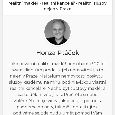
realitní makléř • realitní kancelář • realitní služby
nejen v Praze
Honza Ptáček
Jako privátní realitní makléř pomáhám již 20 let
svým klientům prodat jejich nemovitosti, a to
nejen v Praze. Majitelům nemovitostí poskytuji
služby každému na míru, pod hlavičkou vlastní
realitní kanceláře. Nechci být tuctový makléř a
často dělám věci jinak. Přečtěte si nebo
zhlédněte moje videa jak pracuji - pokud si
padneme do noty, tak mě kontaktujte a
podíváme se, zda budu umět pomoci i Vám