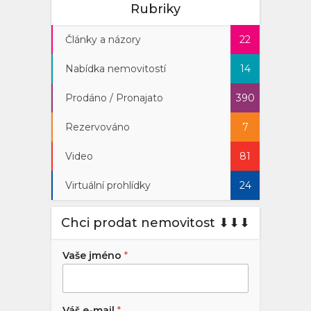
Rubriky
Články a názory
22
Nabídka nemovitostí
14
Prodáno / Pronajato
390
Rezervováno
7
Video
81
Virtuální prohlídky
24
Chci prodat nemovitost ⬇︎⬇︎⬇︎
Vaše jméno
*
Váš e-mail
*