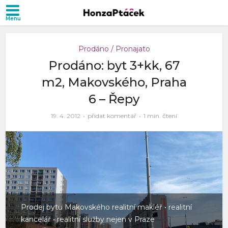
Prodáno / Pronajato
Prodáno: byt 3+kk, 67
m2, Makovského, Praha
6 – Řepy
19. 4. 2012
přidat komentář
1 min. čtení
Prodej bytu Makovského realitní makléř • realitní
kancelář • realitní služby nejen v Praze