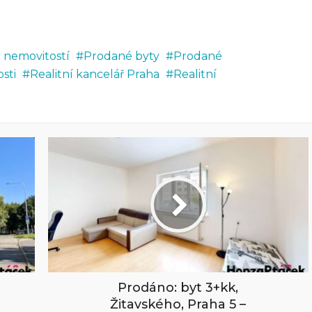
r nemovitostí
Prodané byty
Prodané
sti
Realitní kancelář Praha
Realitní
Prodáno: byt 3+kk,
Žitavského, Praha 5 –