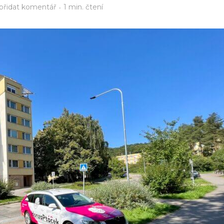
přidat komentář
1 min. čtení