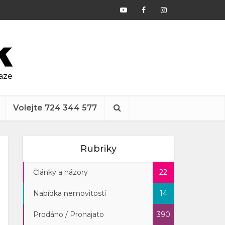
raze
Volejte 724 344 577
Rubriky
Články a názory
22
Nabídka nemovitostí
14
Prodáno / Pronajato
390