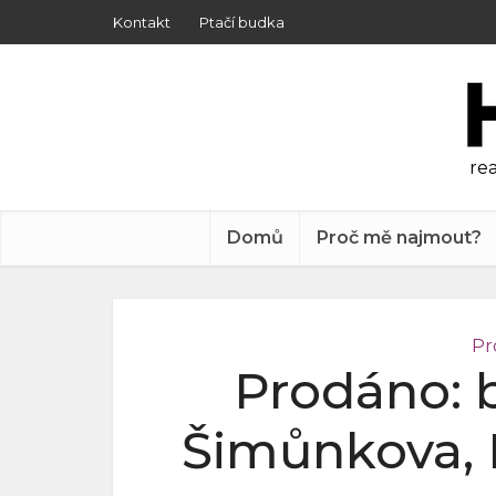
Kontakt
Ptačí budka
rea
Domů
Proč mě najmout?
Pr
Prodáno: b
Šimůnkova, P