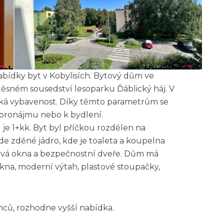
nabídky byt v Kobylisích. Bytový dům ve
 těsném sousedství lesoparku Ďáblický háj. V
ská vybavenost. Díky těmto parametrům se
 pronájmu nebo k bydlení.
 je 1+kk. Byt byl příčkou rozdělen na
zde zděné jádro, kde je toaleta a koupelna
tová okna a bezpečnostní dveře. Dům má
kna, moderní výtah, plastové stoupačky,
mců, rozhodne vyšší nabídka.