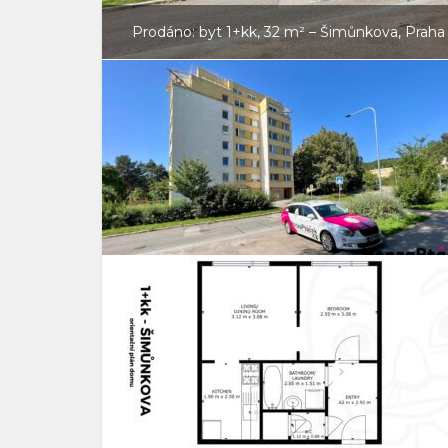
Prodáno: byt 1+kk, 32 m² – Šimůnkova, Praha 