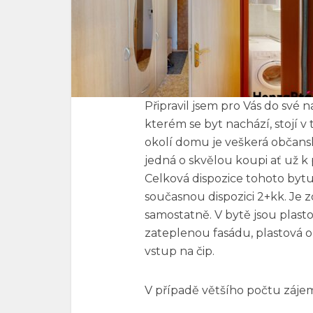
Připravil jsem pro Vás do své 
kterém se byt nachází, stojí v
okolí domu je veškerá občan
jedná o skvělou koupi ať už k
Celková dispozice tohoto bytu
současnou dispozici 2+kk. Je 
samostatně. V bytě jsou plas
zateplenou fasádu, plastová o
vstup na čip.
V případě většího počtu záje