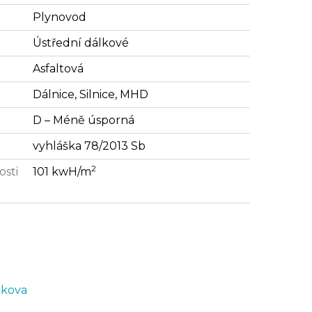
Plynovod
Ústřední dálkové
Asfaltová
Dálnice, Silnice, MHD
D – Méně úsporná
vyhláška 78/2013 Sb
2
osti
101 kwH/m
̊nkova