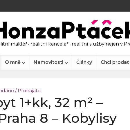
litní makléř • realitní kancelář • realitní služby nejen v P
O mně
Nemovitosti
Články
Chci prodat
odáno / Pronajato
yt 1+kk, 32 m² –
raha 8 – Kobylisy