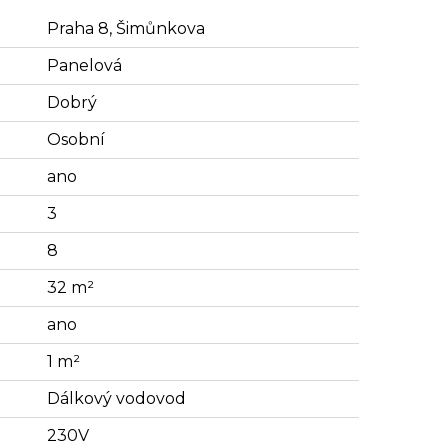
Praha 8, Šimůnkova
Panelová
Dobrý
Osobní
ano
3
8
32 m²
ano
1 m²
Dálkový vodovod
230V