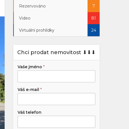
Rezervováno
7
Video
81
Virtuální prohlídky
24
Chci prodat nemovitost ⬇︎⬇︎⬇︎
Vaše jméno
*
Váš e-mail
*
Váš telefon