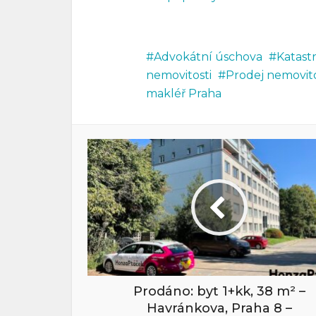
Advokátní úschova
Katast
nemovitosti
Prodej nemovito
makléř Praha
Prodáno: byt 1+kk, 38 m² –
Havránkova, Praha 8 –