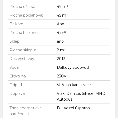
Plocha užitná:
49 m²
Plocha podlahová:
45 m²
Balkón:
Ano
Plocha balkonu:
4 m²
Sklep:
ano
Plocha sklepu:
2 m²
Rok výstavby:
2013
Voda:
Dálkový vodovod
Elektřina:
230V
Odpad:
Veřejná kanalizace
Doprava:
Vlak, Dálnice, Silnice, MHD,
Autobus
Třída energetické
B – Velmi úsporná
náročnosti: