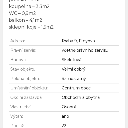
koupelna – 3,3m2
WC – 0,9m2
balkon – 4,1m2
sklepní koje – 1,5m2
Adresa:
Praha 9, Freyova
Právní servis:
včetně právního servisu
Budova:
Skeletová
Stav objektu:
Velmi dobrý
Poloha objektu:
Samostatný
Umístnění objektu:
Centrum obce
Okolní zástavba:
Obchodní a obytná
Vlastnictví:
Osobní
Výtah:
ano
Podlaží:
22