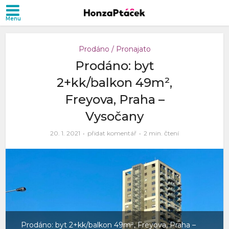
Prodáno / Pronajato
Prodáno: byt
2+kk/balkon 49m²,
Freyova, Praha –
Vysočany
20. 1. 2021
přidat komentář
2 min. čtení
Prodáno: byt 2+kk/balkon 49m², Freyova, Praha –