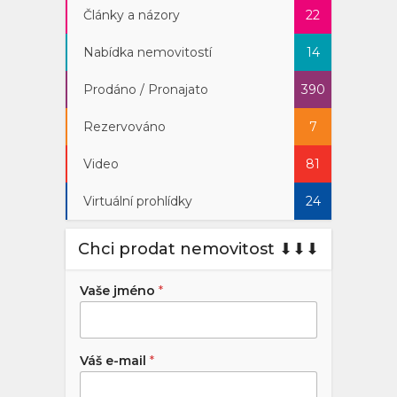
Články a názory
22
Nabídka nemovitostí
14
Prodáno / Pronajato
390
Rezervováno
7
Video
81
Virtuální prohlídky
24
Chci prodat nemovitost ⬇︎⬇︎⬇︎
Vaše jméno
*
Váš e-mail
*