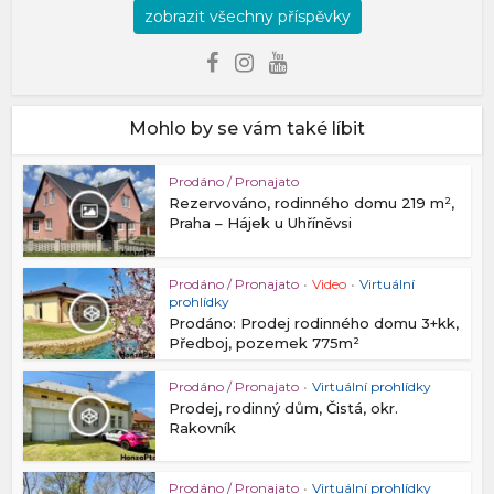
zobrazit všechny příspěvky
Mohlo by se vám také líbit
Prodáno / Pronajato
Rezervováno, rodinného domu 219 m²,
Praha – Hájek u Uhříněvsi
Prodáno / Pronajato
•
Video
•
Virtuální
prohlídky
Prodáno: Prodej rodinného domu 3+kk,
Předboj, pozemek 775m²
Prodáno / Pronajato
•
Virtuální prohlídky
Prodej, rodinný dům, Čistá, okr.
Rakovník
Prodáno / Pronajato
•
Virtuální prohlídky