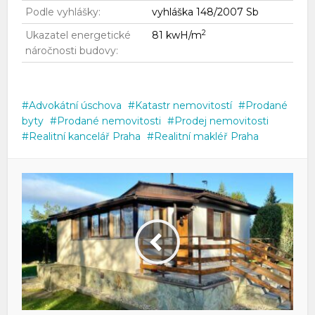
Podle vyhlášky:
vyhláška 148/2007 Sb
2
Ukazatel energetické
81 kwH/m
náročnosti budovy:
Advokátní úschova
Katastr nemovitostí
Prodané
byty
Prodané nemovitosti
Prodej nemovitosti
Realitní kancelář Praha
Realitní makléř Praha