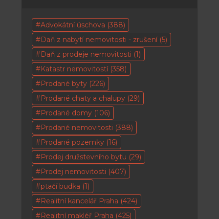
Advokátní úschova
(388)
Daň z nabytí nemovitosti - zrušení
(5)
Daň z prodeje nemovitosti
(1)
Katastr nemovitostí
(358)
Prodané byty
(226)
Prodané chaty a chalupy
(29)
Prodané domy
(106)
Prodané nemovitosti
(388)
Prodané pozemky
(16)
Prodej družstevního bytu
(29)
Prodej nemovitosti
(407)
ptačí budka
(1)
Realitní kancelář Praha
(424)
Realitní makléř Praha
(425)