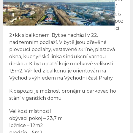
é
dis
poz
ici
2+kk s balkonem. Byt se nachází v 22.
nadzemním podlaží. V bytě jsou dřevěné
plovoucí podlahy, vestavěné skříně, plastová
okna, kuchyňská linka s indukční varnou
deskou. K bytu patří koje o celkové velikosti
1,5m2. Výhled z balkonu je orientován na
Východ s výhledem na Východní část Prahy.
K dispozici je možnost pronájmu parkovacího
stání v garážích domu.
Velikost místností
obývací pokoj – 23,7 m
ložnice – 12m2
předsíň – 5m2