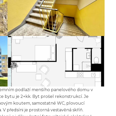
dzemním podlaží menšího panelového domu v
ce bytu je 2+kk. Byt prošel rekonstrukcí. Je
chovým koutem, samostatné WC, plovoucí
 V předsíni je prostorná vestavěná skříň.