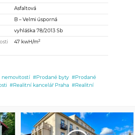
Asfaltová
B – Velmi úsporná
vyhláška 78/2013 Sb
2
osti
47 kwH/m
r nemovitostí
Prodané byty
Prodané
sti
Realitní kancelář Praha
Realitní