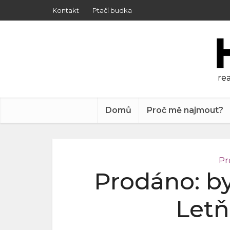
Kontakt
Ptačí budka
rea
Domů
Proč mě najmout?
Pr
Prodáno: by
Letň