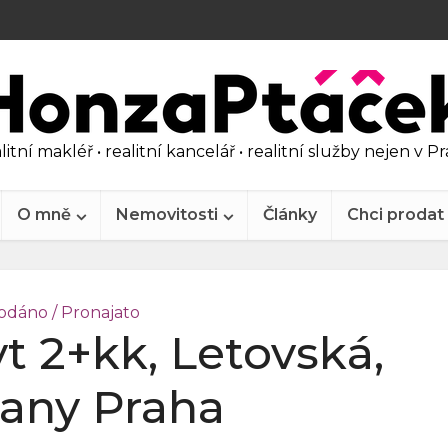
litní makléř • realitní kancelář • realitní služby nejen v P
O mně
Nemovitosti
Články
Chci prodat
odáno / Pronajato
t 2+kk, Letovská,
any Praha