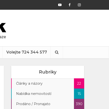
raze
Volejte 724 344 577
Rubriky
Články a názory
22
Nabídka nemovitostí
15
Prodáno / Pronajato
390