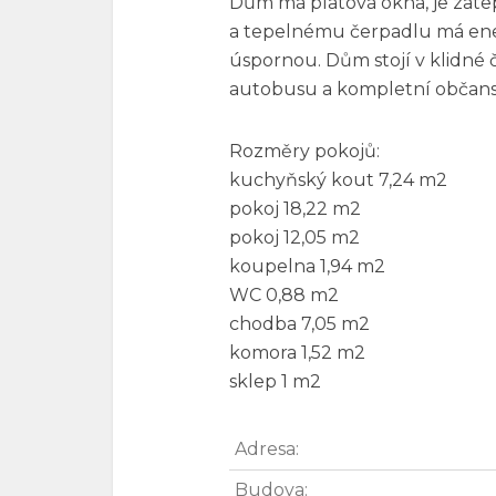
Dům má platová okna, je zatepl
a tepelnému čerpadlu má ener
úspornou. Dům stojí v klidné 
autobusu a kompletní občans
Rozměry pokojů:
kuchyňský kout 7,24 m2
pokoj 18,22 m2
pokoj 12,05 m2
koupelna 1,94 m2
WC 0,88 m2
chodba 7,05 m2
komora 1,52 m2
sklep 1 m2
Adresa:
Budova: