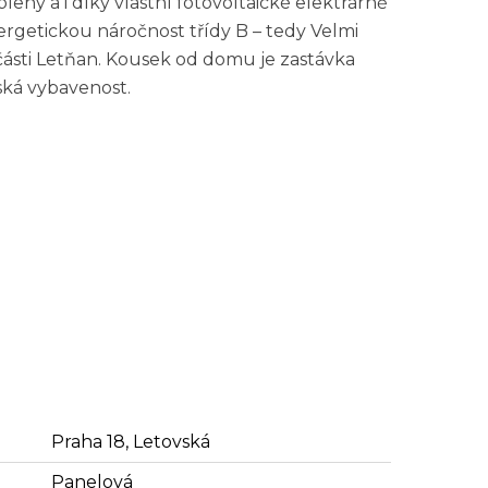
ený a i díky vlastní fotovoltaické elektrárně
getickou náročnost třídy B – tedy Velmi
části Letňan. Kousek od domu je zastávka
ká vybavenost.
Praha 18, Letovská
Panelová