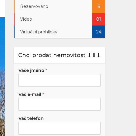
Rezervováno
6
Video
81
Virtuální prohlídky
24
Chci prodat nemovitost ⬇︎⬇︎⬇︎
Vaše jméno
*
Váš e-mail
*
Váš telefon