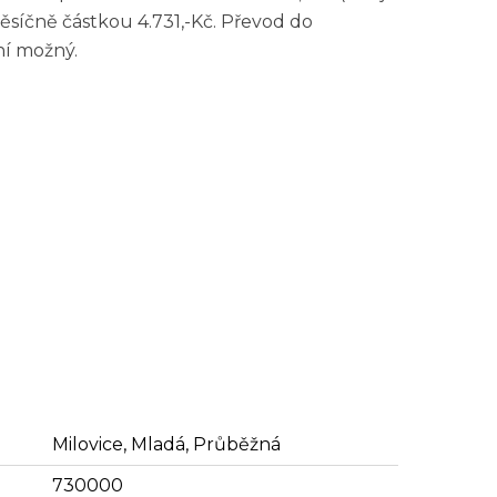
měsíčně částkou 4.731,-Kč. Převod do
ní možný.
Milovice, Mladá, Průběžná
730000