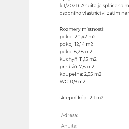
k 1/2021). Anuita je splácena 
osobního vlastnictví zatím ne
Rozměry místností:
pokoj: 20,42 m2
pokoj: 12,14 m2
pokoj 8,28 m2
kuchyň: 11,15 m2
předsíň: 7,8 m2
koupelna: 2,55 m2
WC: 0,9 m2
sklepní kóje: 2,1 m2
Adresa:
Anuita: