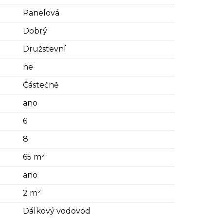
Panelová
Dobrý
Družstevní
ne
Částečně
ano
6
8
65 m²
ano
2 m²
Dálkový vodovod