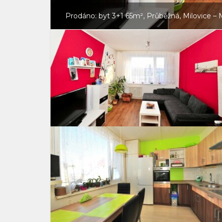
Prodáno: byt 3+1 65m², Průběžná, Milovice – 