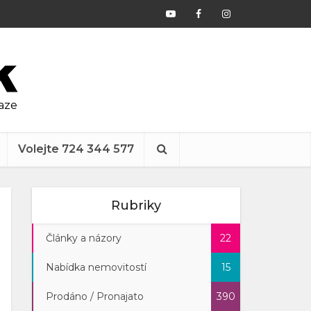
raze
Volejte 724 344 577
Rubriky
Články a názory
22
Nabídka nemovitostí
15
Prodáno / Pronajato
390