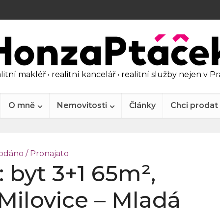
litní makléř • realitní kancelář • realitní služby nejen v P
O mně
Nemovitosti
Články
Chci prodat
odáno / Pronajato
 byt 3+1 65m²,
Milovice – Mladá