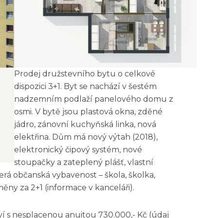
Prodej družstevního bytu o celkové
dispozici 3+1. Byt se nachází v šestém
nadzemním podlaží panelového domu z
osmi. V bytě jsou plastová okna, zděné
jádro, zánovní kuchyňská linka, nová
elektřina. Dům má nový výtah (2018),
elektronický čipový systém, nové
stoupačky a zateplený plášť, vlastní
erá občanská vybavenost – škola, školka,
ěny za 2+1 (informace v kanceláři).
tví s nesplacenou anuitou 730.000,- Kč (údaj