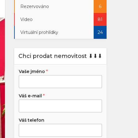
Rezervováno
6
Video
81
Virtuální prohlídky
24
Chci prodat nemovitost ⬇︎⬇︎⬇︎
Vaše jméno
*
Váš e-mail
*
Váš telefon