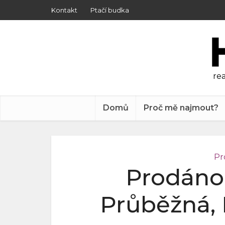
Kontakt
Ptačí budka
rea
Domů
Proč mě najmout?
Pr
Prodáno:
Průběžná, 