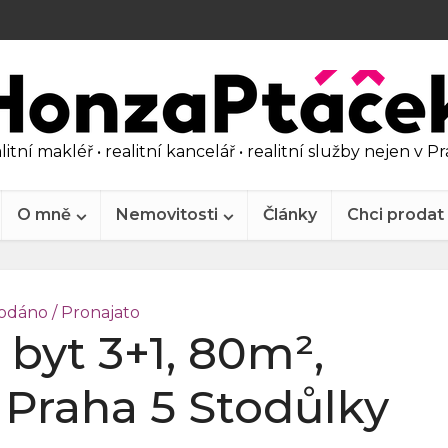
litní makléř • realitní kancelář • realitní služby nejen v P
O mně
Nemovitosti
Články
Chci prodat
odáno / Pronajato
 byt 3+1, 80m²,
, Praha 5 Stodůlky