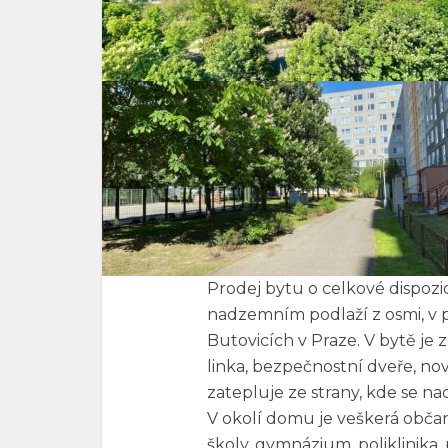
Prodej bytu o celkové dispozici
nadzemním podlaží z osmi, v 
Butovicích v Praze. V bytě je
linka, bezpečnostní dveře, n
zatepluje ze strany, kde se nac
V okolí domu je veškerá občan
školy, gymnázium, poliklinika