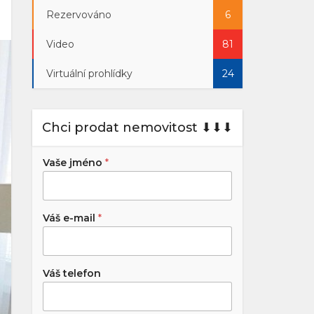
Rezervováno
6
Video
81
Virtuální prohlídky
24
Chci prodat nemovitost ⬇︎⬇︎⬇︎
Vaše jméno
*
Váš e-mail
*
Váš telefon