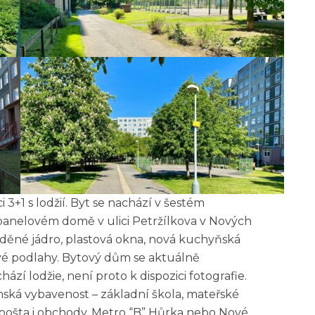
 3+1 s lodžií. Byt se nachází v šestém
panelovém domě v ulici Petržílkova v Nových
 zděné jádro, plastová okna, nová kuchyňská
ové podlahy. Bytový dům se aktuálně
hází lodžie, není proto k dispozici fotografie.
ská vybavenost – základní škola, mateřské
, pošta i obchody. Metro “B” Hůrka nebo Nové