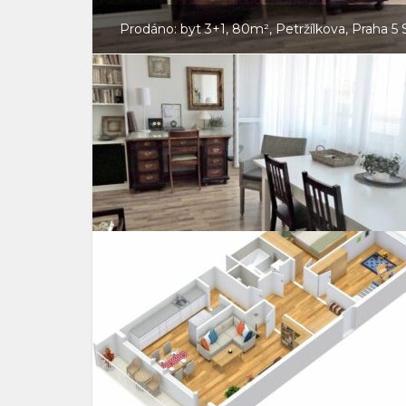
Prodáno: byt 3+1, 80m², Petržílkova, Praha 5 