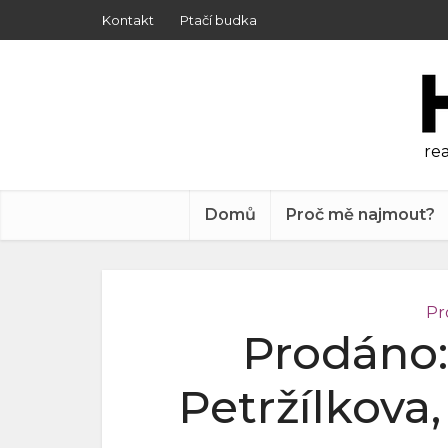
Kontakt
Ptačí budka
rea
Domů
Proč mě najmout?
Pr
Prodáno:
Petržílkova