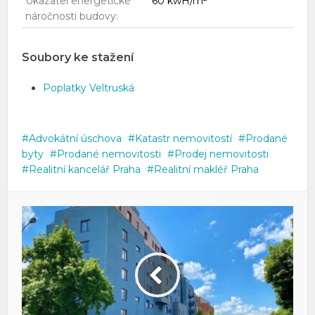
Ukazatel energetické
60 kwH/m
náročnosti budovy:
Soubory ke stažení
Poplatky Veltruská
Advokátní úschova
Katastr nemovitostí
Prodané
byty
Prodané nemovitosti
Prodej nemovitosti
Realitní kancelář Praha
Realitní makléř Praha