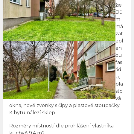
žie.
Dů
m
má
zat
epl
en
ou
fas
ád
u,
pla
sto
vá
okna, nové zvonky s čipy a plastové stoupačky.
K bytu náleží sklep.
Rozměry místností dle prohlášení vlastníka:
kuchyň 9,4 m2