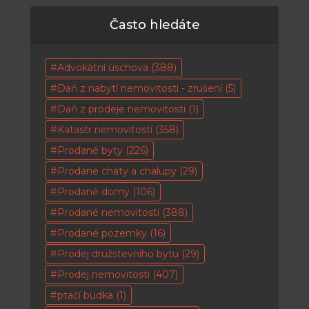
Často hledáte
Advokátní úschova
(388)
Daň z nabytí nemovitosti - zrušení
(5)
Daň z prodeje nemovitosti
(1)
Katastr nemovitostí
(358)
Prodané byty
(226)
Prodané chaty a chalupy
(29)
Prodané domy
(106)
Prodané nemovitosti
(388)
Prodané pozemky
(16)
Prodej družstevního bytu
(29)
Prodej nemovitosti
(407)
ptačí budka
(1)