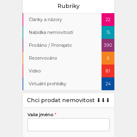
Rubriky
Články a názory
22
Nabídka nemovitostí
15
Prodáno / Pronajato
390
Rezervováno
6
Video
81
Virtuální prohlídky
24
Chci prodat nemovitost ⬇︎⬇︎⬇︎
Vaše jméno
*