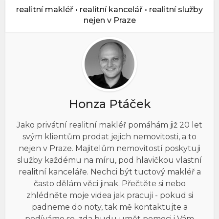
realitní makléř • realitní kancelář • realitní služby
nejen v Praze
Honza Ptáček
Jako privátní realitní makléř pomáhám již 20 let
svým klientům prodat jejich nemovitosti, a to
nejen v Praze. Majitelům nemovitostí poskytuji
služby každému na míru, pod hlavičkou vlastní
realitní kanceláře. Nechci být tuctový makléř a
často dělám věci jinak. Přečtěte si nebo
zhlédněte moje videa jak pracuji - pokud si
padneme do noty, tak mě kontaktujte a
podíváme se, zda budu umět pomoci i Vám