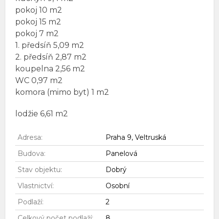
pokoj 10 m2
pokoj 15 m2
pokoj 7 m2
1. předsíň 5,09 m2
2. předsíň 2,87 m2
koupelna 2,56 m2
WC 0,97 m2
komora (mimo byt) 1 m2
lodžie 6,61 m2
Adresa:
Praha 9, Veltruská
Budova:
Panelová
Stav objektu:
Dobrý
Vlastnictví:
Osobní
Podlaží:
2
Celkový počet podlaží:
8