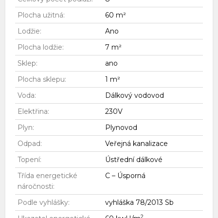
Plocha užitná:
60 m²
Lodžie:
Ano
Plocha lodžie:
7 m²
Sklep:
ano
Plocha sklepu:
1 m²
Voda:
Dálkový vodovod
Elektřina:
230V
Plyn:
Plynovod
Odpad:
Veřejná kanalizace
Topení:
Ústřední dálkové
Třída energetické
C – Úsporná
náročnosti:
Podle vyhlášky:
vyhláška 78/2013 Sb
2