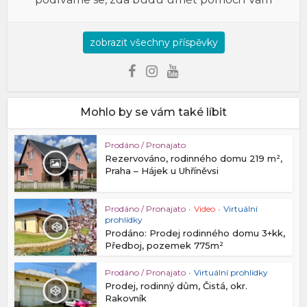
zobrazit všechny příspěvky
Mohlo by se vám také líbit
Prodáno / Pronajato
Rezervováno, rodinného domu 219 m²,
Praha – Hájek u Uhříněvsi
Prodáno / Pronajato
•
Video
•
Virtuální
prohlídky
Prodáno: Prodej rodinného domu 3+kk,
Předboj, pozemek 775m²
Prodáno / Pronajato
•
Virtuální prohlídky
Prodej, rodinný dům, Čistá, okr.
Rakovník