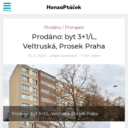
Prodáno / Pronajato
Prodáno: byt 3+1/L,
Veltruská, Prosek Praha
10. 2. 2023
přidat komentář
1 min. čtení
Prodáno: byt 3+1/L, Veltruská, Prosek Praha