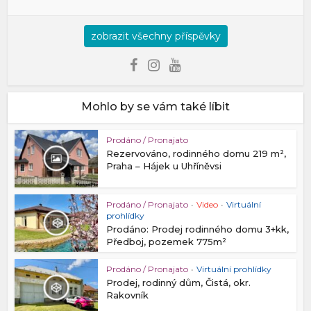
zobrazit všechny příspěvky
Mohlo by se vám také líbit
Prodáno / Pronajato
Rezervováno, rodinného domu 219 m²,
Praha – Hájek u Uhříněvsi
Prodáno / Pronajato
•
Video
•
Virtuální
prohlídky
Prodáno: Prodej rodinného domu 3+kk,
Předboj, pozemek 775m²
Prodáno / Pronajato
•
Virtuální prohlídky
Prodej, rodinný dům, Čistá, okr.
Rakovník