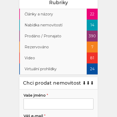
Rubriky
Články a názory
22
Nabídka nemovitostí
14
Prodáno / Pronajato
390
Rezervováno
7
Video
81
Virtuální prohlídky
24
Chci prodat nemovitost ⬇︎⬇︎⬇︎
Vaše jméno
*
Váš e-mail
*