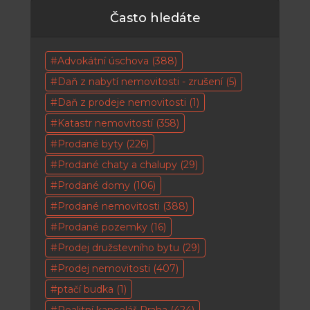
Často hledáte
Advokátní úschova
(388)
Daň z nabytí nemovitosti - zrušení
(5)
Daň z prodeje nemovitosti
(1)
Katastr nemovitostí
(358)
Prodané byty
(226)
Prodané chaty a chalupy
(29)
Prodané domy
(106)
Prodané nemovitosti
(388)
Prodané pozemky
(16)
Prodej družstevního bytu
(29)
Prodej nemovitosti
(407)
ptačí budka
(1)
Realitní kancelář Praha
(424)