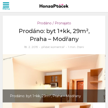
Prodáno / Pronajato
Prodáno: byt 1+kk, 29m²,
Praha – Modřany
18. 2. 2019
přidat komentář
1 min. čtení
Prodáno: byt 1+kk, 29m², Praha – Modřany