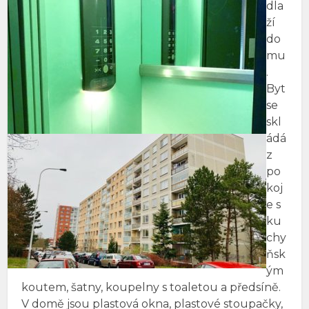
dla
ží
do
mu
.
Byt
se
skl
ádá
z
po
koj
e s
ku
chy
ňsk
ým
koutem, šatny, koupelny s toaletou a předsíně.
V domě jsou plastová okna, plastové stoupačky,