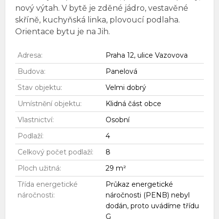
nový výtah. V bytě je zděné jádro, vestavěné
skříně, kuchyňská linka, plovoucí podlaha.
Orientace bytu je na Jih.
Adresa:
Praha 12, ulice Vazovova
Budova:
Panelová
Stav objektu:
Velmi dobrý
Umístnění objektu:
Klidná část obce
Vlastnictví:
Osobní
Podlaží:
4
Celkový počet podlaží:
8
Ploch užitná:
29 m²
Třída energetické
Průkaz energetické
náročnosti:
náročnosti (PENB) nebyl
dodán, proto uvádíme třídu
G