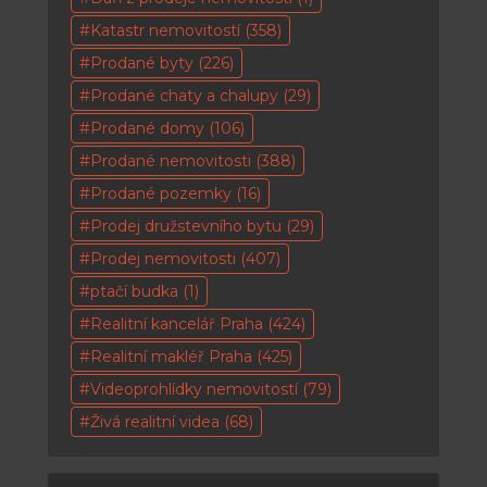
Katastr nemovitostí
(358)
Prodané byty
(226)
Prodané chaty a chalupy
(29)
Prodané domy
(106)
Prodané nemovitosti
(388)
Prodané pozemky
(16)
Prodej družstevního bytu
(29)
Prodej nemovitosti
(407)
ptačí budka
(1)
Realitní kancelář Praha
(424)
Realitní makléř Praha
(425)
Videoprohlídky nemovitostí
(79)
Živá realitní videa
(68)