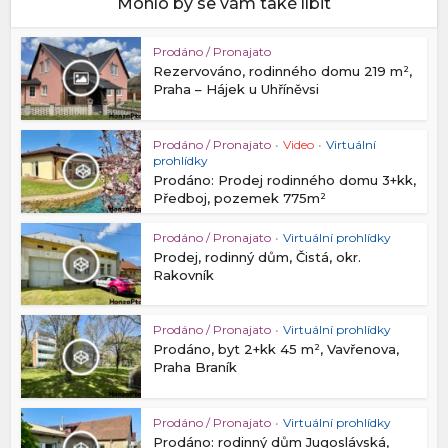
Mohlo by se vám také líbit
Prodáno / Pronajato
Rezervováno, rodinného domu 219 m²,
Praha – Hájek u Uhříněvsi
Prodáno / Pronajato
•
Video
•
Virtuální
prohlídky
Prodáno: Prodej rodinného domu 3+kk,
Předboj, pozemek 775m²
Prodáno / Pronajato
•
Virtuální prohlídky
Prodej, rodinný dům, Čistá, okr.
Rakovník
Prodáno / Pronajato
•
Virtuální prohlídky
Prodáno, byt 2+kk 45 m², Vavřenova,
Praha Braník
Prodáno / Pronajato
•
Virtuální prohlídky
Prodáno: rodinný dům Jugoslávská,