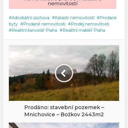
nemovitostí
Advokátní úschova
Katastr nemovitostí
Prodané
byty
Prodané nemovitosti
Prodej nemovitosti
Realitní kancelář Praha
Realitní makléř Praha
Prodáno: stavební pozemek –
Mnichovice – Božkov 2443m2