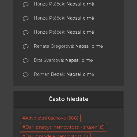
Honza Ptáček
:
Napsali o mě
Honza Ptáček
:
Napsali o mě
Honza Ptáček
:
Napsali o mě
Renata Gregorová
:
Napsali o mě
Dita Švarcová
:
Napsali o mě
Roman Bezak
:
Napsali o mě
Často hledáte
Advokátní úschova
(388)
Daň z nabytí nemovitosti - zrušení
(5)
Daň z prodeje nemovitosti
(1)