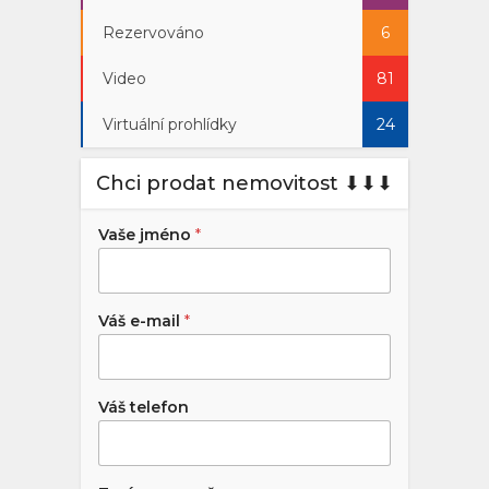
Rezervováno
6
Video
81
Virtuální prohlídky
24
Chci prodat nemovitost ⬇︎⬇︎⬇︎
Vaše jméno
*
Váš e-mail
*
Váš telefon