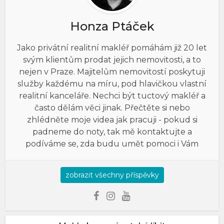
Honza Ptáček
Jako privátní realitní makléř pomáhám již 20 let
svým klientům prodat jejich nemovitosti, a to
nejen v Praze. Majitelům nemovitostí poskytuji
služby každému na míru, pod hlavičkou vlastní
realitní kanceláře. Nechci být tuctový makléř a
často dělám věci jinak. Přečtěte si nebo
zhlédněte moje videa jak pracuji - pokud si
padneme do noty, tak mě kontaktujte a
podíváme se, zda budu umět pomoci i Vám
zobrazit všechny příspěvky