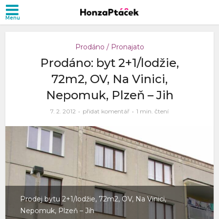
Prodáno / Pronajato
Prodáno: byt 2+1/lodžie,
72m2, OV, Na Vinici,
Nepomuk, Plzeň – Jih
7. 2. 2012
přidat komentář
1 min. čtení
Prodej bytu 2+1/lodžie, 72m2, OV, Na Vinici,
Nepomuk, Plzeň – Jih