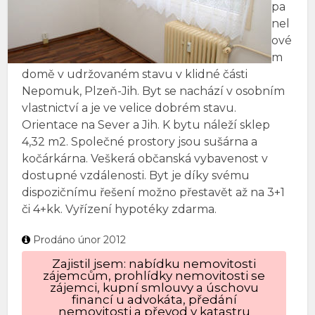
pa
nel
ové
m
domě v udržovaném stavu v klidné části
Nepomuk, Plzeň-Jih. Byt se nachází v osobním
vlastnictví a je ve velice dobrém stavu.
Orientace na Sever a Jih. K bytu náleží sklep
4,32 m2. Společné prostory jsou sušárna a
kočárkárna. Veškerá občanská vybavenost v
dostupné vzdálenosti. Byt je díky svému
dispozičnímu řešení možno přestavět až na 3+1
či 4+kk. Vyřízení hypotéky zdarma.
Prodáno únor 2012
Zajistil jsem: nabídku nemovitosti
zájemcům, prohlídky nemovitosti se
zájemci, kupní smlouvy a úschovu
financí u advokáta, předání
nemovitosti a převod v katastru