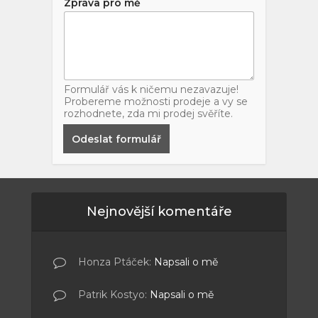
Zpráva pro mě
Formulář vás k ničemu nezavazuje!
Probereme možnosti prodeje a vy se
rozhodnete, zda mi prodej svěříte.
Odeslat formulář
Nejnovější komentáře
Honza Ptáček
:
Napsali o mě
Patrik Kostyo
:
Napsali o mě