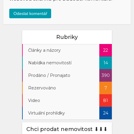
Rubriky
Články a názory
22
Nabídka nemovitostí
14
Prodáno / Pronajato
390
Rezervováno
7
Video
81
Virtuální prohlídky
24
Chci prodat nemovitost ⬇︎⬇︎⬇︎