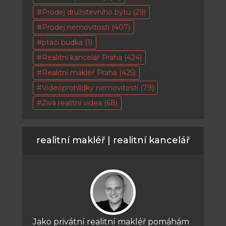
Prodej družstevního bytu
(29)
Prodej nemovitosti
(407)
ptačí budka
(1)
Realitní kancelář Praha
(424)
Realitní makléř Praha
(425)
Videoprohlídky nemovitostí
(79)
Živá realitní videa
(68)
realitní makléř | realitní kancelář
Jako privátní realitní makléř pomáhám