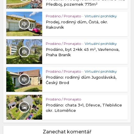
Předboj, pozemek 775m²
Prodáno / Pronajato
•
Virtuální prohlídky
Prodej, rodinný dům, Čistá, okr.
Rakovník
Prodáno / Pronajato
•
Virtuální prohlídky
Prodáno, byt 2+kk 45 m², Vavřenova,
Praha Braník
Prodáno / Pronajato
•
Virtuální prohlídky
Prodáno: rodinný dům Jugoslávská,
Český Brod
Prodáno / Pronajato
Prodáno: chata 3+1, Dřevce, Třebívlice
okr. Litoměřice
Zanechat komentář