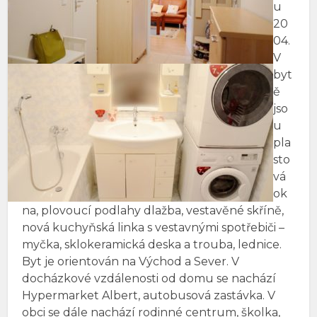
u
20
04.
V
byt
ě
jso
u
pla
sto
vá
ok
na, plovoucí podlahy dlažba, vestavěné skříně,
nová kuchyňská linka s vestavnými spotřebiči –
myčka, sklokeramická deska a trouba, lednice.
Byt je orientován na Východ a Sever. V
docházkové vzdálenosti od domu se nachází
Hypermarket Albert, autobusová zastávka. V
obci se dále nachází rodinné centrum, školka,