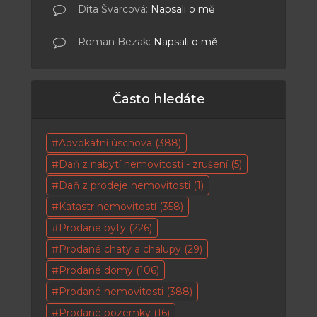
Dita Švarcová
:
Napsali o mě
Roman Bezak
:
Napsali o mě
Často hledáte
Advokátní úschova
(388)
Daň z nabytí nemovitosti - zrušení
(5)
Daň z prodeje nemovitosti
(1)
Katastr nemovitostí
(358)
Prodané byty
(226)
Prodané chaty a chalupy
(29)
Prodané domy
(106)
Prodané nemovitosti
(388)
Prodané pozemky
(16)