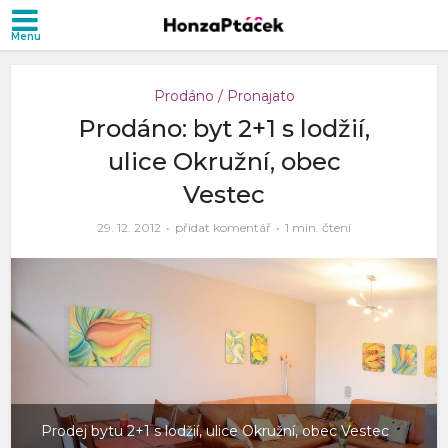
Prodáno / Pronajato
Prodáno: byt 2+1 s lodžií,
ulice Okružní, obec
Vestec
29. 12. 2012
přidat komentář
1 min. čtení
Prodej bytu 2+1 s lodžií, ulice Okružní, obec Vestec