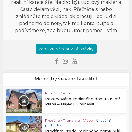
realitní kanceláře. Nechci být tuctový makléř a
často dělám věci jinak. Přečtěte si nebo
zhlédněte moje videa jak pracuji - pokud si
padneme do noty, tak mě kontaktujte a
podíváme se, zda budu umět pomoci i Vám
zobrazit všechny příspěvky
Mohlo by se vám také líbit
Prodáno / Pronajato
Rezervováno, rodinného domu 219 m²,
Praha – Hájek u Uhříněvsi
Prodáno / Pronajato
•
Video
•
Virtuální
prohlídky
Prodáno: Prodej rodinného domu 3+kk,