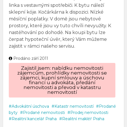
linka s vestavnými spotřebiči. K bytu náleží
sklepní kóje. Kočárkárna k dispozici. Nízké
měsíční poplatky. V domě jsou nebytové
prostory, které jsou vy tuto chvíli nevyužity. K
nastěhování po dohodě. Na koupi bytu lze
čerpat hypoteční úvěr, který Vám můžeme
zajistit v rámci našeho servisu.
Prodáno září 2011
Zajistil jsem: nabídku nemovitosti
zájemcům, prohlídky nemovitosti se
zájemci, kupní smlouvy a úschovu
financí u advokáta, předání
nemovitosti a převod v katastru
nemovitostí
Advokátní úschova
Katastr nemovitostí
Prodané
byty
Prodané nemovitosti
Prodej nemovitosti
Realitní kancelář Praha
Realitní makléř Praha