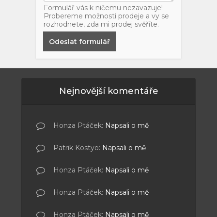
Formulář vás k ničemu nezavazuje!
Probereme možnosti prodeje a vy se
rozhodnete, zda mi prodej svěříte.
Odeslat formulář
Nejnovější komentáře
Honza Ptáček
:
Napsali o mě
Patrik Kostyo
:
Napsali o mě
Honza Ptáček
:
Napsali o mě
Honza Ptáček
:
Napsali o mě
Honza Ptáček
:
Napsali o mě