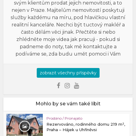
svým klientům prodat jejich nemovitosti, a to
nejen v Praze. Majitelům nemovitostí poskytuji
služby každému na míru, pod hlavičkou vlastní
realitní kanceláře. Nechci být tuctový makléř a
často dělám věci jinak. Přečtěte si nebo
zhlédněte moje videa jak pracuji - pokud si
padneme do noty, tak mě kontaktujte a
podíváme se, zda budu umět pomoci i Vám
zobrazit všechny příspěvky
Mohlo by se vám také líbit
Prodáno / Pronajato
Rezervováno, rodinného domu 219 m²,
Praha – Hájek u Uhříněvsi