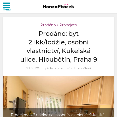
Prodáno / Pronajato
Prodáno: byt
2+kk/lodžie, osobní
vlastnictví, Kukelská
ulice, Hloubětín, Praha 9
23. 9. 2011
přidat komentář
1 min. čtení
Prodej bytu 2+kk/lodžie, osobní vlastnictví, Kukelská