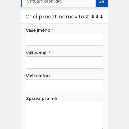
Virtuální prohlídky
24
Chci prodat nemovitost ⬇︎⬇︎⬇︎
Vaše jméno
*
Váš e-mail
*
Váš telefon
Zpráva pro mě