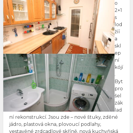
o
2+1
s
lod
žíí
a
skl
ep
ní
kójí
.
Byt
pro
šel
zák
lad
ní rekonstrukcí. Jsou zde – nové štuky, zděné
jádro, plastová okna, plovoucí podlahy,
vestavěné zrdcadlové skříně, nová kuchyňská