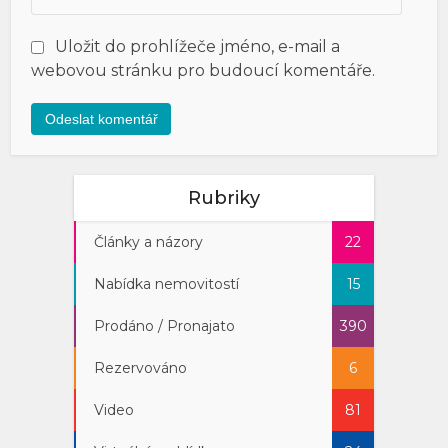
Uložit do prohlížeče jméno, e-mail a
webovou stránku pro budoucí komentáře.
Rubriky
Články a názory
22
Nabídka nemovitostí
15
Prodáno / Pronajato
390
Rezervováno
6
Video
81