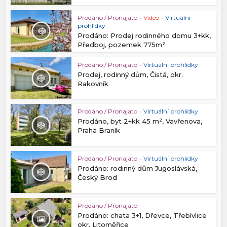
Prodáno / Pronajato
•
Video
•
Virtuální
prohlídky
Prodáno: Prodej rodinného domu 3+kk,
Předboj, pozemek 775m²
Prodáno / Pronajato
•
Virtuální prohlídky
Prodej, rodinný dům, Čistá, okr.
Rakovník
Prodáno / Pronajato
•
Virtuální prohlídky
Prodáno, byt 2+kk 45 m², Vavřenova,
Praha Braník
Prodáno / Pronajato
•
Virtuální prohlídky
Prodáno: rodinný dům Jugoslávská,
Český Brod
Prodáno / Pronajato
Prodáno: chata 3+1, Dřevce, Třebívlice
okr. Litoměřice