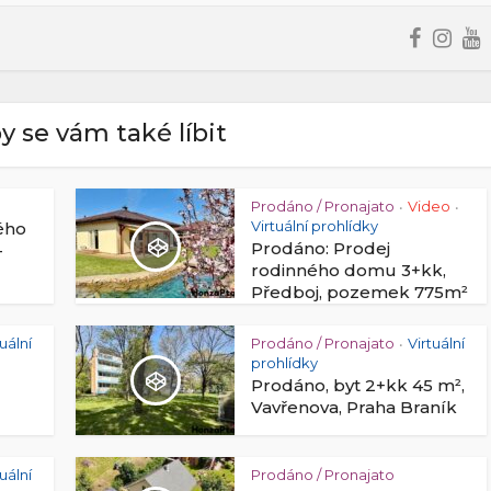
y se vám také líbit
Prodáno / Pronajato
Video
•
•
Virtuální prohlídky
ého
Prodáno: Prodej
–
rodinného domu 3+kk,
Předboj, pozemek 775m²
tuální
Prodáno / Pronajato
Virtuální
•
prohlídky
Prodáno, byt 2+kk 45 m²,
Vavřenova, Praha Braník
tuální
Prodáno / Pronajato