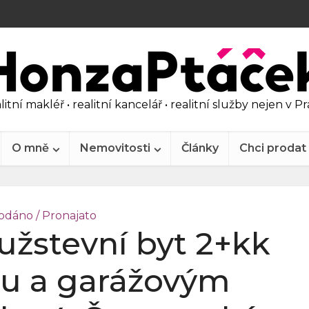
litní makléř • realitní kancelář • realitní služby nejen v P
O mně
Nemovitosti
Články
Chci prodat
odáno / Pronajato
užstevní byt 2+kk
u a garážovým