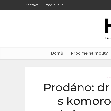
Kontakt
Ptačí budka
rea
Domů
Proč mě najmout?
Pr
Prodáno: dr
s komoro