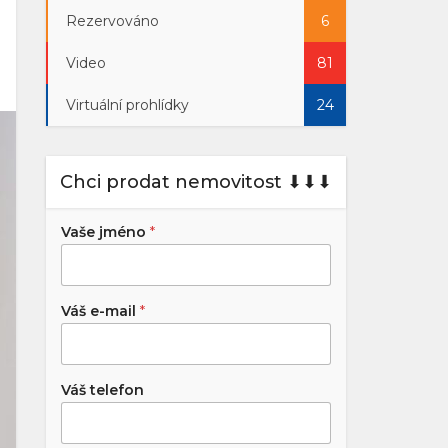
Rezervováno
6
Video
81
Virtuální prohlídky
24
Chci prodat nemovitost ⬇︎⬇︎⬇︎
Vaše jméno
*
Váš e-mail
*
Váš telefon