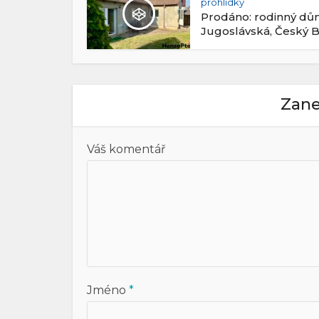
prohlídky
Prodáno: rodinný d
Jugoslávská, Český 
Zane
Váš komentář
Jméno
*