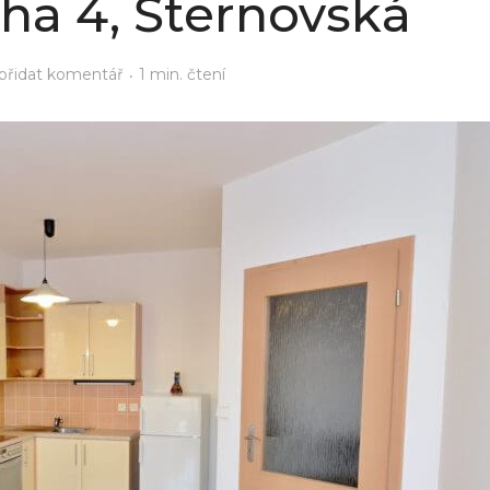
aha 4, Šternovská
přidat komentář
1 min. čtení