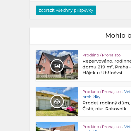
zobrazit všechny příspěvky
Mohlo b
Prodáno / Pronajato
Rezervováno, rodinn
domu 219 m², Praha 
Hájek u Uhříněvsi
Prodáno / Pronajato
Vir
•
prohlídky
Prodej, rodinný dům,
Čistá, okr. Rakovník
Prodáno / Pronajato
Vir
•