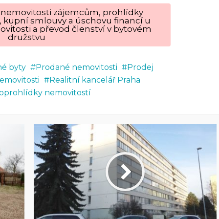
ku nemovitosti zájemcům, prohlídky
, kupní smlouvy a úschovu financí u
vitosti a převod členství v bytovém
družstvu
é byty
Prodané nemovitosti
Prodej
emovitosti
Realitní kancelář Praha
oprohlídky nemovitostí