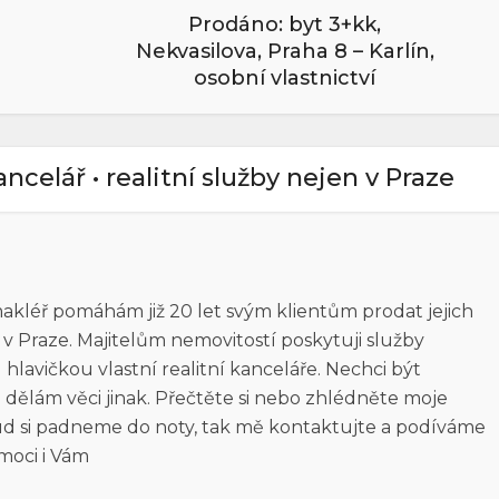
Prodáno: byt 3+kk,
Nekvasilova, Praha 8 – Karlín,
osobní vlastnictví
kancelář • realitní služby nejen v Praze
 makléř pomáhám již 20 let svým klientům prodat jejich
n v Praze. Majitelům nemovitostí poskytuji služby
lavičkou vlastní realitní kanceláře. Nechci být
 dělám věci jinak. Přečtěte si nebo zhlédněte moje
kud si padneme do noty, tak mě kontaktujte a podíváme
moci i Vám