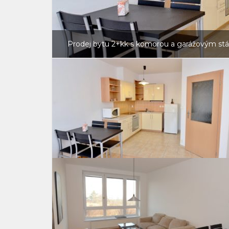
Prodej bytu 2+kk s komorou a garážovým stán