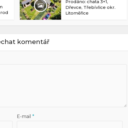
Prodáno: chata 3+1,
ům
Dřevce, Třebívlice okr.
Brod
Litoměřice
chat komentář
E-mail
*