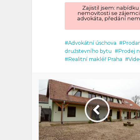
Zajistil jsem: nabíd
nemovitosti se zájemci
advokáta, předání nemo
Advokátní úschova
Prodan
družstevního bytu
Prodej n
Realitní makléř Praha
Vide