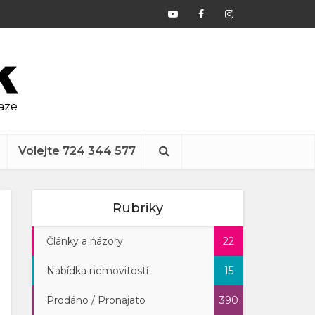
raze
Volejte 724 344 577
Rubriky
Články a názory
22
Nabídka nemovitostí
15
Prodáno / Pronajato
390