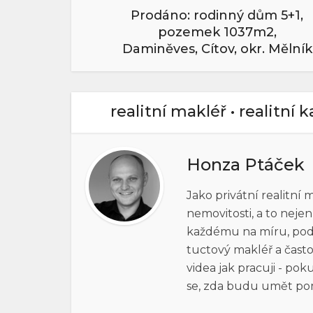
Prodáno: rodinný dům 5+1,
pozemek 1037m2,
Daminěves, Cítov, okr. Mělník
realitní makléř • realitní 
Honza Ptáček
Jako privátní realitní
nemovitosti, a to neje
každému na míru, pod h
tuctový makléř a často
videa jak pracuji - po
se, zda budu umět po