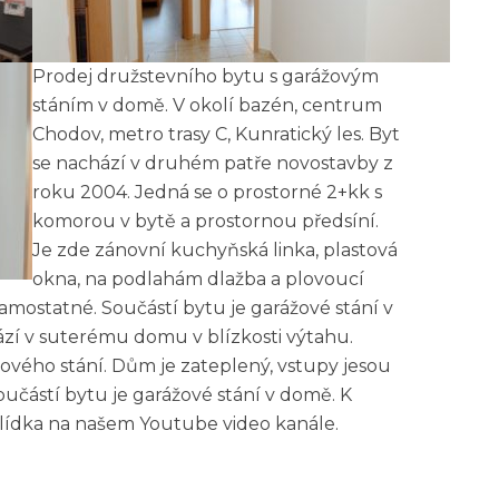
Prodej družstevního bytu s garážovým
stáním v domě. V okolí bazén, centrum
Chodov, metro trasy C, Kunratický les. Byt
se nachází v druhém patře novostavby z
roku 2004. Jedná se o prostorné 2+kk s
komorou v bytě a prostornou předsíní.
Je zde zánovní kuchyňská linka, plastová
okna, na podlahám dlažba a plovoucí
amostatné. Součástí bytu je garážové stání v
ází v suterému domu v blízkosti výtahu.
ového stání. Dům je zateplený, vstupy jesou
oučástí bytu je garážové stání v domě. K
lídka na našem Youtube video kanále.