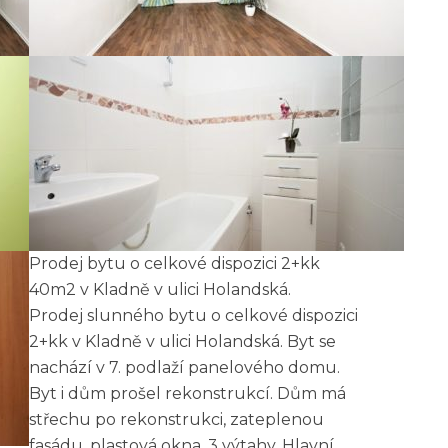
Prodej bytu o celkové dispozici 2+kk
40m2 v Kladně v ulici Holandská.
Prodej slunného bytu o celkové dispozici
2+kk v Kladně v ulici Holandská. Byt se
nachází v 7. podlaží panelového domu.
Byt i dům prošel rekonstrukcí. Dům má
střechu po rekonstrukci, zateplenou
fasádu, plastová okna, 3 výtahy. Hlavní