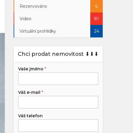
Rezervováno
6
Video
81
Virtuální prohlídky
24
Chci prodat nemovitost ⬇︎⬇︎⬇︎
Vaše jméno
*
Váš e-mail
*
Váš telefon