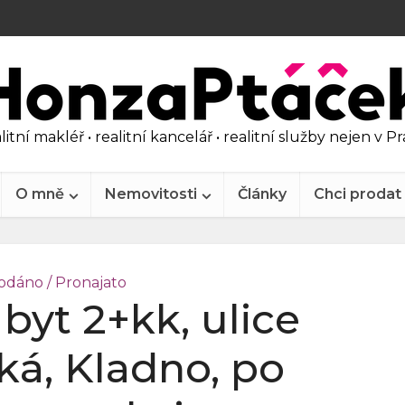
litní makléř • realitní kancelář • realitní služby nejen v P
O mně
Nemovitosti
Články
Chci prodat
odáno / Pronajato
byt 2+kk, ulice
á, Kladno, po