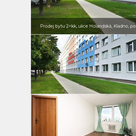
Prodej bytu 2+kk, ulice Holandská, Kladno, po