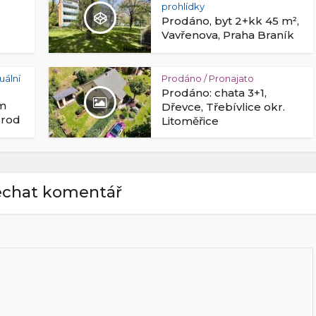
prohlídky
Prodáno, byt 2+kk 45 m²,
Vavřenova, Praha Braník
tuální
Prodáno / Pronajato
Prodáno: chata 3+1,
ům
Dřevce, Třebívlice okr.
Brod
Litoměřice
chat komentář