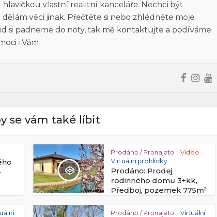
lavičkou vlastní realitní kanceláře. Nechci být
 dělám věci jinak. Přečtěte si nebo zhlédněte moje
kud si padneme do noty, tak mě kontaktujte a podíváme
moci i Vám
y se vám také líbit
Prodáno / Pronajato
Video
•
•
Virtuální prohlídky
ého
Prodáno: Prodej
–
rodinného domu 3+kk,
Předboj, pozemek 775m²
tuální
Prodáno / Pronajato
Virtuální
•