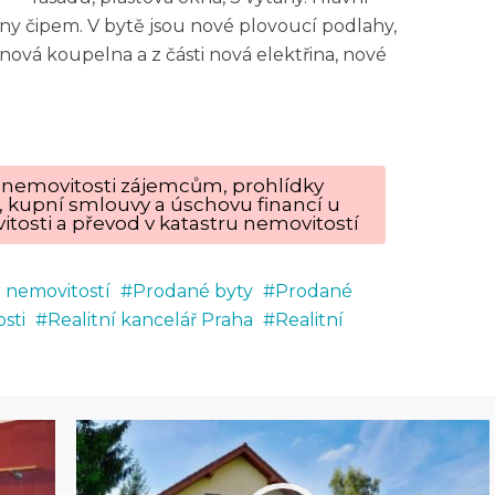
ny čipem. V bytě jsou nové plovoucí podlahy,
nová koupelna a z části nová elektřina, nové
ku nemovitosti zájemcům, prohlídky
, kupní smlouvy a úschovu financí u
tosti a převod v katastru nemovitostí
r nemovitostí
Prodané byty
Prodané
sti
Realitní kancelář Praha
Realitní