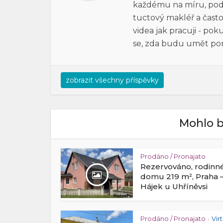
každému na míru, pod h
tuctový makléř a často
videa jak pracuji - po
se, zda budu umět po
zobrazit všechny příspěvky
Mohlo b
Prodáno / Pronajato
Rezervováno, rodinn
domu 219 m², Praha 
Hájek u Uhříněvsi
Prodáno / Pronajato
Vir
•