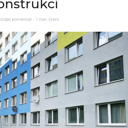
onstrukci
přidat komentář
1 min. čtení