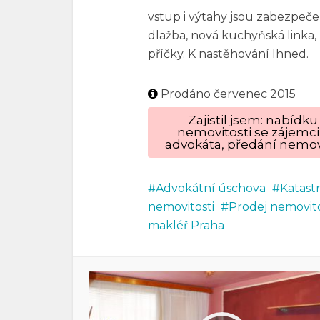
vstup i výtahy jsou zabezpeče
dlažba, nová kuchyňská linka, 
příčky. K nastěhování Ihned.
Prodáno červenec 2015
Zajistil jsem: nabíd
nemovitosti se zájemci
advokáta, předání nemovi
Advokátní úschova
Katast
nemovitosti
Prodej nemovito
makléř Praha