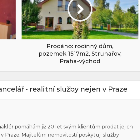
Prodáno: rodinný dům,
pozemek 1517m2, Struhařov,
Praha-východ
kancelář • realitní služby nejen v Praze
 makléř pomáhám již 20 let svým klientům prodat jejich
n v Praze. Majitelům nemovitostí poskytuji služby