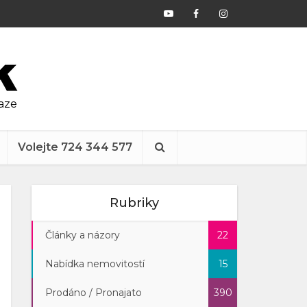
raze
Volejte 724 344 577
Rubriky
Články a názory
22
Nabídka nemovitostí
15
Prodáno / Pronajato
390