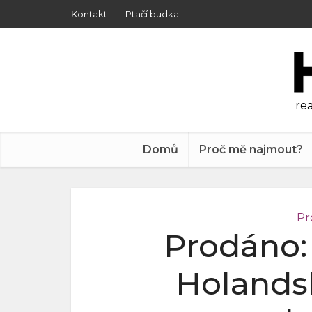
Kontakt
Ptačí budka
rea
Domů
Proč mě najmout?
Pr
Prodáno: 
Holandsk