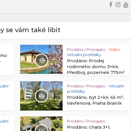
y se vám také líbit
Prodáno / Pronajato
Video
•
•
Virtuální prohlídky
ého
Prodáno: Prodej
–
rodinného domu 3+kk,
Předboj, pozemek 775m²
tuální
Prodáno / Pronajato
Virtuální
•
prohlídky
Prodáno, byt 2+kk 45 m²,
Vavřenova, Praha Braník
tuální
Prodáno / Pronajato
Prodáno: chata 3+1,