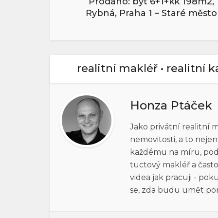
Prodáno: byt 6+1+kk 198m2,
Rybná, Praha 1 – Staré město
realitní makléř • realitní 
Honza Ptáček
Jako privátní realitní
nemovitosti, a to neje
každému na míru, pod h
tuctový makléř a často
videa jak pracuji - po
se, zda budu umět po