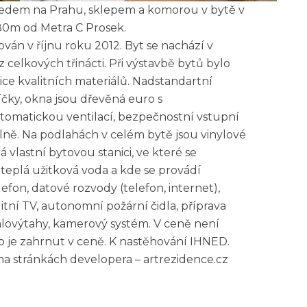
ledem na Prahu, sklepem a komorou v bytě v
0m od Metra C Prosek.
án v říjnu roku 2012. Byt se nachází v
elkových třinácti. Při výstavbě bytů bylo
ice kvalitních materiálů. Nadstandartní
čky, okna jsou dřevěná euro s
omatickou ventilací, bezpečnostní vstupní
lně. Na podlahách v celém bytě jsou vinylové
 vlastní bytovou stanici, ve které se
teplá užitková voda a kde se provádí
fon, datové rozvody (telefon, internet),
itní TV, autonomní požární čidla, příprava
hlovýtahy, kamerový systém. V ceně není
p je zahrnut v ceně. K nastěhování IHNED.
na stránkách developera – artrezidence.cz