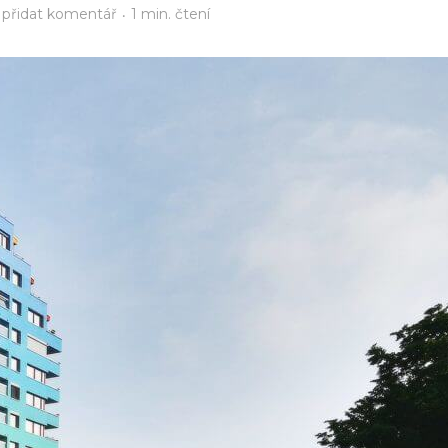
přidat komentář
1 min. čtení