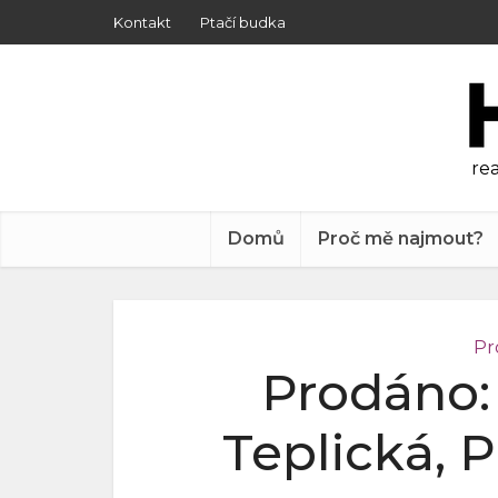
Kontakt
Ptačí budka
rea
Domů
Proč mě najmout?
Pr
Prodáno: 
Teplická, P