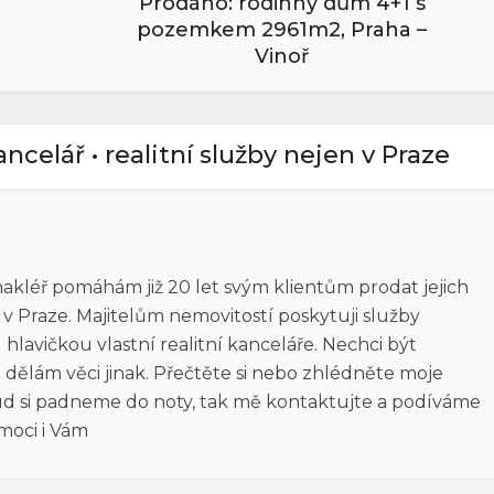
Prodáno: rodinný dům 4+1 s
pozemkem 2961m2, Praha –
Vinoř
kancelář • realitní služby nejen v Praze
 makléř pomáhám již 20 let svým klientům prodat jejich
n v Praze. Majitelům nemovitostí poskytuji služby
lavičkou vlastní realitní kanceláře. Nechci být
 dělám věci jinak. Přečtěte si nebo zhlédněte moje
kud si padneme do noty, tak mě kontaktujte a podíváme
moci i Vám