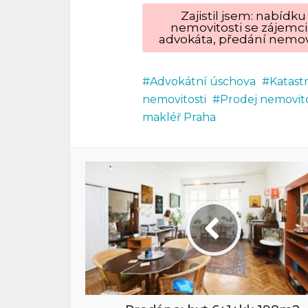
Zajistil jsem: nabíd
nemovitosti se zájemci
advokáta, předání nemovi
Advokátní úschova
Katast
nemovitosti
Prodej nemovito
makléř Praha