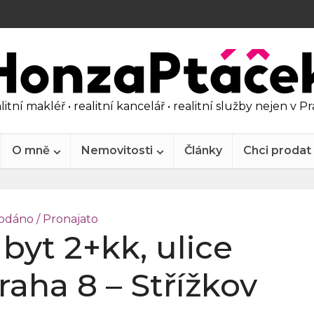
litní makléř • realitní kancelář • realitní služby nejen v P
O mně
Nemovitosti
Články
Chci prodat
odáno / Pronajato
byt 2+kk, ulice
raha 8 – Střížkov