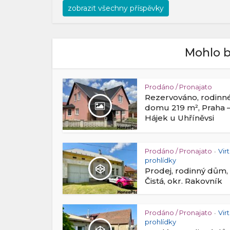
zobrazit všechny příspěvky
Mohlo b
Prodáno / Pronajato
Rezervováno, rodinn
domu 219 m², Praha 
Hájek u Uhříněvsi
Prodáno / Pronajato
Vir
•
prohlídky
Prodej, rodinný dům,
Čistá, okr. Rakovník
Prodáno / Pronajato
Vir
•
prohlídky