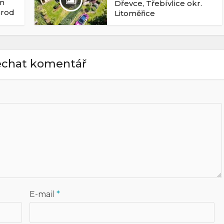
ům
Dřevce, Třebívlice okr.
Brod
Litoměřice
chat komentář
E-mail
*