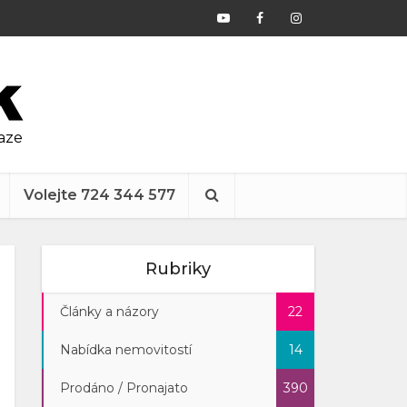
raze
Volejte 724 344 577
Rubriky
Články a názory
22
Nabídka nemovitostí
14
Prodáno / Pronajato
390