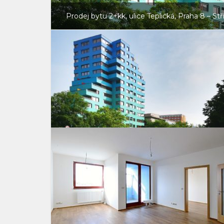
Prodej bytu 2+kk, ulice Teplická, Praha 8 – Stř