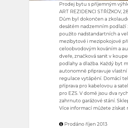
Prodej bytu s příjemným výh
ART REZIDENCI STŘÍŽKOV, 28
Dům byl dokončen a zkolaudov
desátém nadzemním podlaží z c
použito nadstandartních a vel
mezibytové i mezipokojové pří
celoobvodovým kováním a aut
dveře, značková sanit v koupe
podlahy a dlažba. Každý byt má
autonomně připravuje vlastní 
regulace vytápění. Domácí tele
příprava pro kabelovou a satel
pro EZS. V domě jsou dva ryc
zahrnuto garážové stání. Skle
Více informací můžete získat 
Prodáno říjen 2013