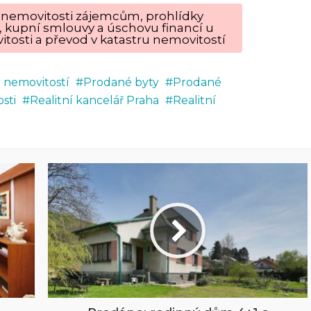
ku nemovitosti zájemcům, prohlídky
, kupní smlouvy a úschovu financí u
tosti a převod v katastru nemovitostí
r nemovitostí
Prodané byty
Prodané
sti
Realitní kancelář Praha
Realitní