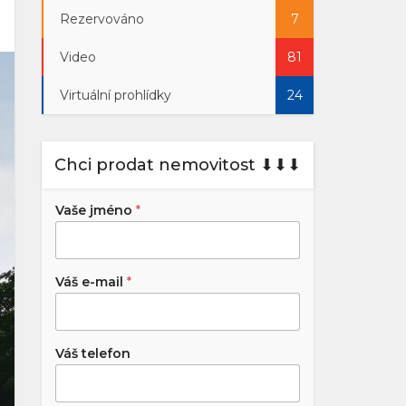
Rezervováno
7
Video
81
Virtuální prohlídky
24
Chci prodat nemovitost ⬇︎⬇︎⬇︎
Vaše jméno
*
Váš e-mail
*
Váš telefon