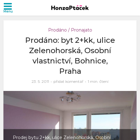
Prodáno / Pronajato
Prodáno: byt 2+kk, ulice
Zelenohorská, Osobní
vlastnictví, Bohnice,
Praha
23. 5. 2011
přidat komentář
1 min. čtení
Prodej bytu 2+kk, ulice Zelenohorská, Osobní