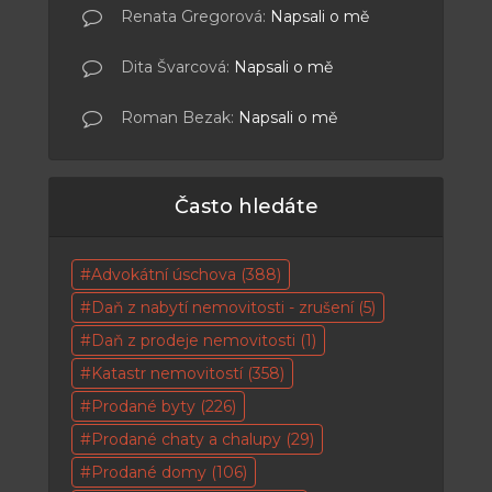
Renata Gregorová
:
Napsali o mě
Dita Švarcová
:
Napsali o mě
Roman Bezak
:
Napsali o mě
Často hledáte
Advokátní úschova
(388)
Daň z nabytí nemovitosti - zrušení
(5)
Daň z prodeje nemovitosti
(1)
Katastr nemovitostí
(358)
Prodané byty
(226)
Prodané chaty a chalupy
(29)
Prodané domy
(106)