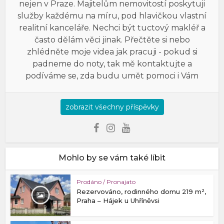
nejen v Praze. Majitelům nemovitostí poskytuji
služby každému na míru, pod hlavičkou vlastní
realitní kanceláře. Nechci být tuctový makléř a
často dělám věci jinak. Přečtěte si nebo
zhlédněte moje videa jak pracuji - pokud si
padneme do noty, tak mě kontaktujte a
podíváme se, zda budu umět pomoci i Vám
zobrazit všechny příspěvky
Mohlo by se vám také líbit
Prodáno / Pronajato
Rezervováno, rodinného domu 219 m²,
Praha – Hájek u Uhříněvsi