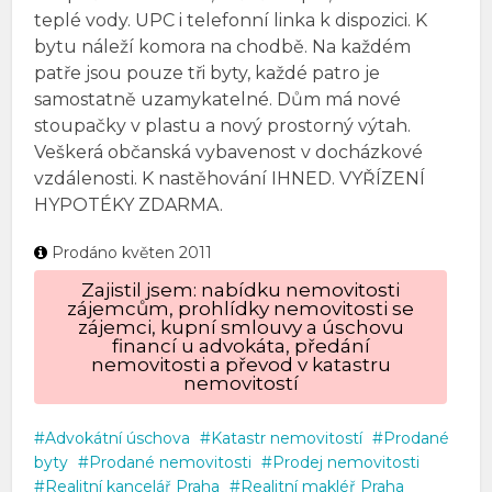
teplé vody. UPC i telefonní linka k dispozici. K
bytu náleží komora na chodbě. Na každém
patře jsou pouze tři byty, každé patro je
samostatně uzamykatelné. Dům má nové
stoupačky v plastu a nový prostorný výtah.
Veškerá občanská vybavenost v docházkové
vzdálenosti. K nastěhování IHNED. VYŘÍZENÍ
HYPOTÉKY ZDARMA.
Prodáno květen 2011
Zajistil jsem: nabídku nemovitosti
zájemcům, prohlídky nemovitosti se
zájemci, kupní smlouvy a úschovu
financí u advokáta, předání
nemovitosti a převod v katastru
nemovitostí
Advokátní úschova
Katastr nemovitostí
Prodané
byty
Prodané nemovitosti
Prodej nemovitosti
Realitní kancelář Praha
Realitní makléř Praha