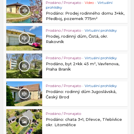
Prodáno / Pronajato
•
Video
•
Virtuální
prohlídky
Prodáno: Prodej rodinného domu 3+kk,
Předboj, pozemek 775m²
Prodáno / Pronajato
•
Virtuální prohlídky
Prodej, rodinný dům, Čistá, okr.
Rakovník
Prodáno / Pronajato
•
Virtuální prohlídky
Prodáno, byt 2+kk 45 m², Vavřenova,
Praha Braník
Prodáno / Pronajato
•
Virtuální prohlídky
Prodáno: rodinný dům Jugoslávská,
Český Brod
Prodáno / Pronajato
Prodáno: chata 3+1, Dřevce, Třebívlice
okr. Litoměřice