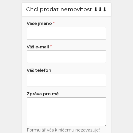
Chci prodat nemovitost ⬇︎⬇︎⬇︎
Vaše jméno
*
Váš e-mail
*
Váš telefon
Zpráva pro mě
Formulář vás k ničemu nezavazuje!