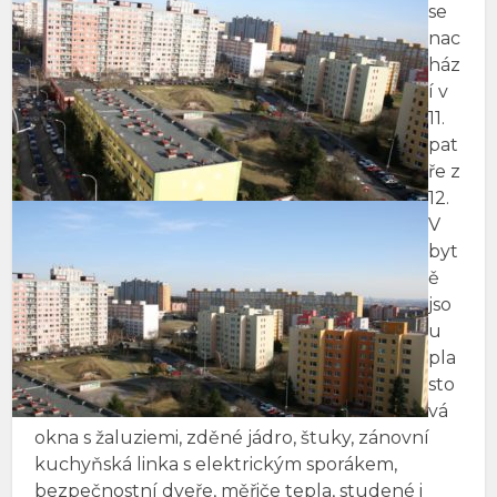
se
nac
ház
í v
11.
pat
ře z
12.
V
byt
ě
jso
u
pla
sto
vá
okna s žaluziemi, zděné jádro, štuky, zánovní
kuchyňská linka s elektrickým sporákem,
bezpečnostní dveře, měřiče tepla, studené i