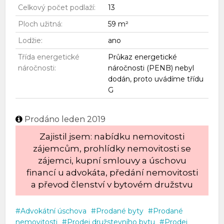
Celkový počet podlaží:
13
Ploch užitná:
59 m²
Lodžie:
ano
Třída energetické
Průkaz energetické
náročnosti:
náročnosti (PENB) nebyl
dodán, proto uvádíme třídu
G
Prodáno leden 2019
Zajistil jsem: nabídku nemovitosti
zájemcům, prohlídky nemovitosti se
zájemci, kupní smlouvy a úschovu
financí u advokáta, předání nemovitosti
a převod členství v bytovém družstvu
Advokátní úschova
Prodané byty
Prodané
nemovitosti
Prodej družstevního bytu
Prodej