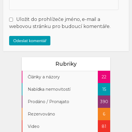
Uložit do prohlížeče jméno, e-mail a
webovou stránku pro budoucí komentáře.
Rubriky
Články a názory
22
Nabídka nemovitostí
15
Prodáno / Pronajato
390
Rezervováno
6
Video
81