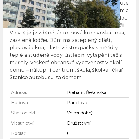
ute
m a
lod
žií.
V bytě je již zděné jádro, nová kuchyňská linka,
zasklená lodžie. Dům má zateplený plášť,
plastová okna, plastové stoupačky s měřidly
teplé a studené vody, ústřední vytápění též s
měřidly. Veškerá občanská vybavenost v okolí
domu – nákupní centrum, škola, školka, lékaři.
Stanice autobusu za domem.
Adresa:
Praha 8, Řešovská
Budova:
Panelová
Stav objektu:
Velmi dobrý
Vlastnictví:
Družstevní
Podlaží:
6