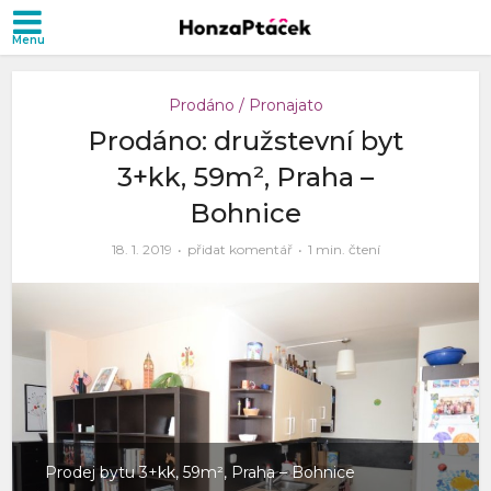
Prodáno / Pronajato
Prodáno: družstevní byt
3+kk, 59m², Praha –
Bohnice
18. 1. 2019
přidat komentář
1 min. čtení
Prodej bytu 3+kk, 59m², Praha – Bohnice