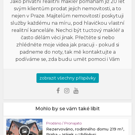
Jako privátní realitní makléř pomáhám již 20 let
svým klientům prodat jejich nemovitosti, a to
nejen v Praze. Majitelům nemovitostí poskytuji
služby každému na míru, pod hlavičkou vlastní
realitní kanceláře. Nechci být tuctový makléř a
často dělám věci jinak. Přečtěte si nebo
zhlédněte moje videa jak pracuji - pokud si
padneme do noty, tak mě kontaktujte a
podíváme se, zda budu umět pomoci i Vám
zobrazit všechny příspěvky
Mohlo by se vám také líbit
Prodáno / Pronajato
Rezervováno, rodinného domu 219 m²,
Praha – Hájek u Uhříněvsi