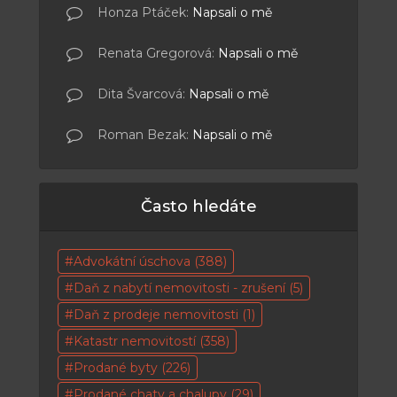
Honza Ptáček
:
Napsali o mě
Renata Gregorová
:
Napsali o mě
Dita Švarcová
:
Napsali o mě
Roman Bezak
:
Napsali o mě
Často hledáte
Advokátní úschova
(388)
Daň z nabytí nemovitosti - zrušení
(5)
Daň z prodeje nemovitosti
(1)
Katastr nemovitostí
(358)
Prodané byty
(226)
Prodané chaty a chalupy
(29)