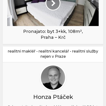
Pronajato: byt 3+kk, 108m²,
Praha – Krč
realitní makléř • realitní kancelář • realitní služby
nejen v Praze
Honza Ptáček