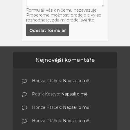
Formulář vás k ničemu nezavazuje!
Probereme možnosti prodeje a vy se
rozhodnete, zda mi prodej svěříte.
Odeslat formulář
Nejnovější komentáře
Honza Ptáček
:
Napsali o mě
Patrik Kostyo
:
Napsali o mě
Honza Ptáček
:
Napsali o mě
Honza Ptáček
:
Napsali o mě