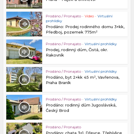
Prodáno / Pronajato
•
Video
•
Virtuální
prohlídky
Prodáno: Prodej rodinného domu 3+kk,
Předboj, pozemek 775m²
Prodáno / Pronajato
•
Virtuální prohlídky
Prodej, rodinný dům, Čistá, okr.
Rakovník
Prodáno / Pronajato
•
Virtuální prohlídky
Prodáno, byt 2+kk 45 m², Vavřenova,
Praha Braník
Prodáno / Pronajato
•
Virtuální prohlídky
Prodáno: rodinný dům Jugoslávská,
Český Brod
Prodáno / Pronajato
Prodáno: chata 3+1, Dřevce, Třebívlice