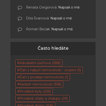
Renata Gregorová
:
Napsali o mě
Dita Švarcová
:
Napsali o mě
Roman Bezak
:
Napsali o mě
Často hledáte
Advokátní úschova
(388)
Daň z nabytí nemovitosti - zrušení
(5)
Daň z prodeje nemovitosti
(1)
Katastr nemovitostí
(358)
Prodané byty
(226)
Prodané chaty a chalupy
(29)
Prodané domy
(106)