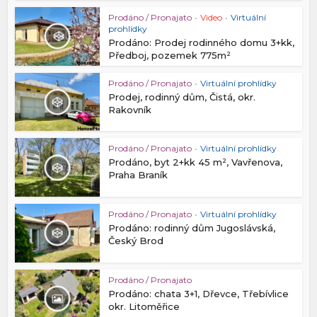
Prodáno / Pronajato
•
Video
•
Virtuální
prohlídky
Prodáno: Prodej rodinného domu 3+kk,
Předboj, pozemek 775m²
Prodáno / Pronajato
•
Virtuální prohlídky
Prodej, rodinný dům, Čistá, okr.
Rakovník
Prodáno / Pronajato
•
Virtuální prohlídky
Prodáno, byt 2+kk 45 m², Vavřenova,
Praha Braník
Prodáno / Pronajato
•
Virtuální prohlídky
Prodáno: rodinný dům Jugoslávská,
Český Brod
Prodáno / Pronajato
Prodáno: chata 3+1, Dřevce, Třebívlice
okr. Litoměřice