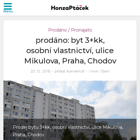
Prodáno / Pronajato
prodáno: byt 3+kk,
osobní vlastnictví, ulice
Mikulova, Praha, Chodov
23. 12. 2015
přidat komentář
1 min. čtení
Prodej bytu 3+kk, osobní vlastnictví, ulice Mikulova,
Praha, Chodov