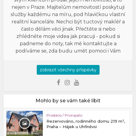
nejen v Praze. Majitelům nemovitostí poskytuji
služby každému na míru, pod hlavičkou vlastní
realitní kanceláře. Nechci být tuctový makléř a
často dělám věci jinak. Přečtěte si nebo
zhlédněte moje videa jak pracuji - pokud si
padneme do noty, tak mě kontaktujte a
podíváme se, zda budu umět pomoci i Vám
zobrazit všechny příspěvky
Mohlo by se vám také líbit
Prodáno / Pronajato
Rezervováno, rodinného domu 219 m²,
Praha – Hájek u Uhříněvsi