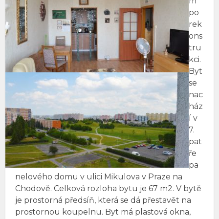
m
po
rek
ons
tru
kci.
Byt
se
nac
ház
í v
7.
pat
ře
pa
nelového domu v ulici Mikulova v Praze na
Chodově. Celková rozloha bytu je 67 m2. V bytě
je prostorná předsíň, která se dá přestavět na
prostornou koupelnu. Byt má plastová okna,