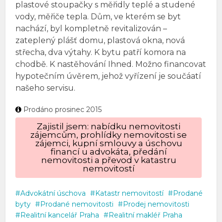
plastové stoupačky s měřidly teplé a studené
vody, měřiče tepla. Dům, ve kterém se byt
nachází, byl kompletně revitalizován –
zateplený plášť domu, plastová okna, nová
střecha, dva výtahy. K bytu patří komora na
chodbě. K nastěhování Ihned. Možno financovat
hypotečním úvěrem, jehož vyřízení je součáatí
našeho servisu.
Prodáno prosinec 2015
Zajistil jsem: nabídku nemovitosti
zájemcům, prohlídky nemovitosti se
zájemci, kupní smlouvy a úschovu
financí u advokáta, předání
nemovitosti a převod v katastru
nemovitostí
Advokátní úschova
Katastr nemovitostí
Prodané
byty
Prodané nemovitosti
Prodej nemovitosti
Realitní kancelář Praha
Realitní makléř Praha