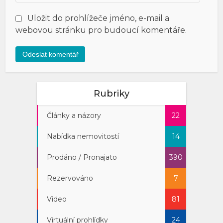
Uložit do prohlížeče jméno, e-mail a
webovou stránku pro budoucí komentáře.
Rubriky
Články a názory
22
Nabídka nemovitostí
14
Prodáno / Pronajato
390
Rezervováno
7
Video
81
Virtuální prohlídky
24