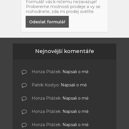
Formulář vás k ničemu nezavazuje!
Probereme možnosti prodeje a vy se
rozhodnete, zda mi prodej svěříte.
Odeslat formulář
Nejnovější komentáře
Honza Ptáček
:
Napsali o mě
Patrik Kostyo
:
Napsali o mě
Honza Ptáček
:
Napsali o mě
Honza Ptáček
:
Napsali o mě
Honza Ptáček
:
Napsali o mě