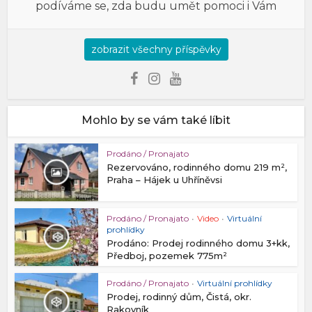
podíváme se, zda budu umět pomoci i Vám
zobrazit všechny příspěvky
Mohlo by se vám také líbit
Prodáno / Pronajato
Rezervováno, rodinného domu 219 m²,
Praha – Hájek u Uhříněvsi
Prodáno / Pronajato
•
Video
•
Virtuální
prohlídky
Prodáno: Prodej rodinného domu 3+kk,
Předboj, pozemek 775m²
Prodáno / Pronajato
•
Virtuální prohlídky
Prodej, rodinný dům, Čistá, okr.
Rakovník