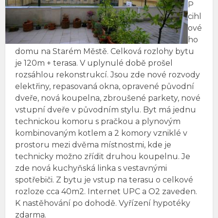
P
cihl
ové
ho
domu na Starém Městě. Celková rozlohy bytu
je 120m + terasa. V uplynulé době prošel
rozsáhlou rekonstrukcí. Jsou zde nové rozvody
elektřiny, repasovaná okna, opravené původní
dveře, nová koupelna, zbroušené parkety, nové
vstupní dveře v původním stylu. Byt má jednu
technickou komoru s pračkou a plynovým
kombinovaným kotlem a 2 komory vzniklé v
prostoru mezi dvěma místnostmi, kde je
technicky možno zřídit druhou koupelnu. Je
zde nová kuchyňská linka s vestavnými
spotřebiči. Z bytu je vstup na terasu o celkové
rozloze cca 40m2. Internet UPC a O2 zaveden.
K nastěhování po dohodě. Vyřízení hypotéky
zdarma.