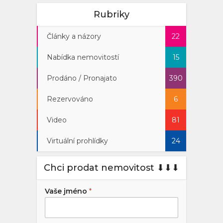
Rubriky
Články a názory
22
Nabídka nemovitostí
15
Prodáno / Pronajato
390
Rezervováno
6
Video
81
Virtuální prohlídky
24
Chci prodat nemovitost ⬇︎⬇︎⬇︎
Vaše jméno
*