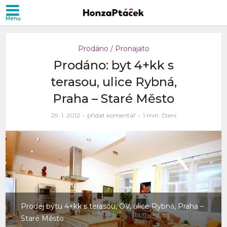
Prodáno / Pronajato
Prodáno: byt 4+kk s
terasou, ulice Rybná,
Praha – Staré Město
29. 1. 2012
přidat komentář
1 min. čtení
Prodej bytu 4+kk s terasou, OV, ulice Rybná, Praha –
Staré Město