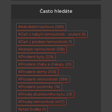
Často hledáte
Advokátní úschova
(388)
Daň z nabytí nemovitosti - zrušení
(5)
Daň z prodeje nemovitosti
(1)
Katastr nemovitostí
(358)
Prodané byty
(226)
Prodané chaty a chalupy
(29)
Prodané domy
(106)
Prodané nemovitosti
(388)
Prodané pozemky
(16)
Prodej družstevního bytu
(29)
Prodej nemovitosti
(407)
ptačí budka
(1)