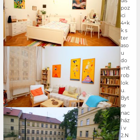
dis
poz
ici
4+k
k s
ter
aso
u
do
vnit
rob
lok
u.
Byt
se
nac
ház
í v
2.N