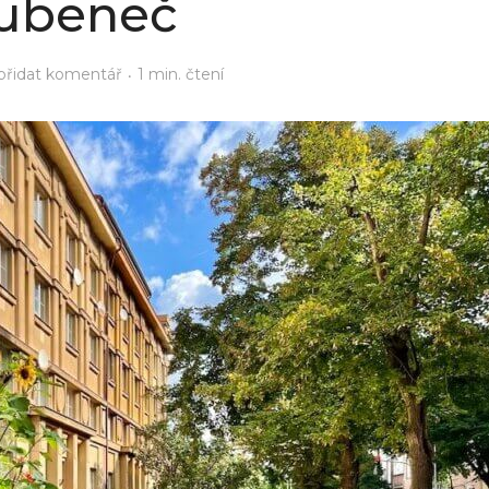
ubeneč
přidat komentář
1 min. čtení