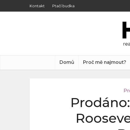
Kontakt
Ptačí budka
rea
Domů
Proč mě najmout?
Pr
Prodáno:
Rooseve