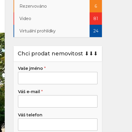
Rezervováno
6
Video
81
Virtuální prohlídky
24
Chci prodat nemovitost ⬇︎⬇︎⬇︎
Vaše jméno
*
Váš e-mail
*
Váš telefon