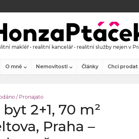
litní makléř • realitní kancelář • realitní služby nejen v P
O mně
Nemovitosti
Články
Chci prodat
odáno / Pronajato
 byt 2+1, 70 m²
ltova, Praha –