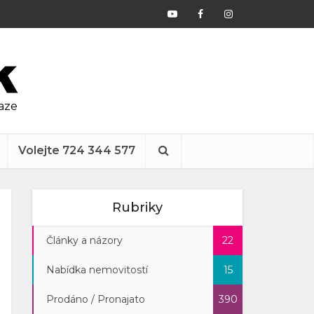
raze
Volejte 724 344 577
Rubriky
Články a názory
22
Nabídka nemovitostí
15
Prodáno / Pronajato
390