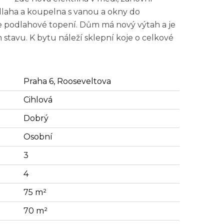
dlaha a koupelna s vanou a okny do
je podlahové topení. Dům má nový výtah a je
tavu. K bytu náleží sklepní koje o celkové
Praha 6, Rooseveltova
Cihlová
Dobrý
Osobní
3
4
75 m²
70 m²