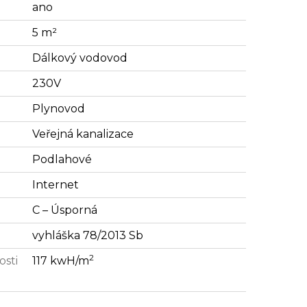
ano
5 m²
Dálkový vodovod
230V
Plynovod
Veřejná kanalizace
Podlahové
Internet
C – Úsporná
vyhláška 78/2013 Sb
2
osti
117 kwH/m