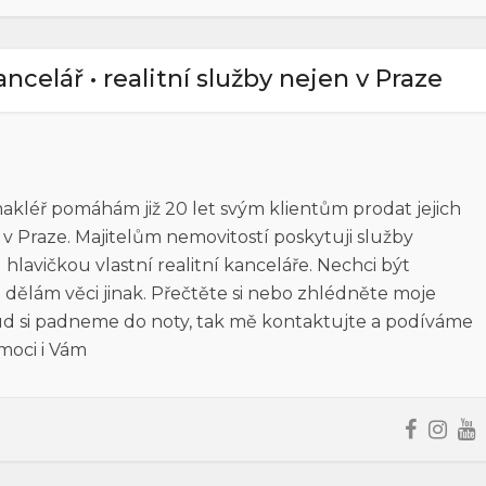
kancelář • realitní služby nejen v Praze
 makléř pomáhám již 20 let svým klientům prodat jejich
n v Praze. Majitelům nemovitostí poskytuji služby
lavičkou vlastní realitní kanceláře. Nechci být
 dělám věci jinak. Přečtěte si nebo zhlédněte moje
kud si padneme do noty, tak mě kontaktujte a podíváme
moci i Vám