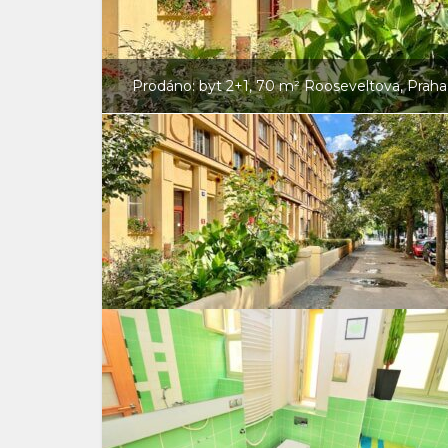
Prodáno: byt 2+1, 70 m² Rooseveltova, Prah