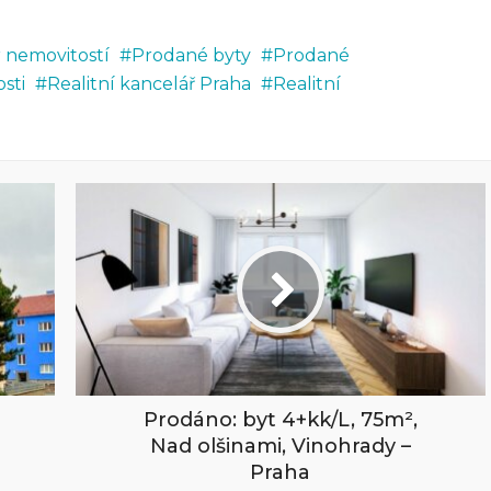
r nemovitostí
Prodané byty
Prodané
sti
Realitní kancelář Praha
Realitní
Prodáno: byt 4+kk/L, 75m²,
Nad olšinami, Vinohrady –
Praha