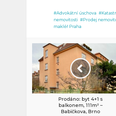
Advokátní úschova
Katast
nemovitosti
Prodej nemovito
makléř Praha
Prodáno: byt 4+1 s
balkonem, 111m² –
Babičkova, Brno