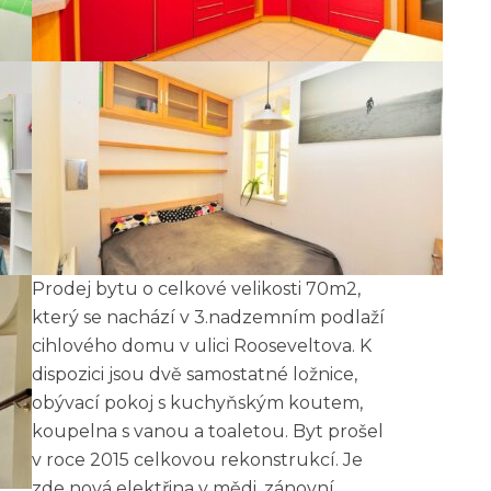
Prodej bytu o celkové velikosti 70m2,
který se nachází v 3.nadzemním podlaží
cihlového domu v ulici Rooseveltova. K
dispozici jsou dvě samostatné ložnice,
obývací pokoj s kuchyňským koutem,
koupelna s vanou a toaletou. Byt prošel
v roce 2015 celkovou rekonstrukcí. Je
zde nová elektřina v mědi, zánovní