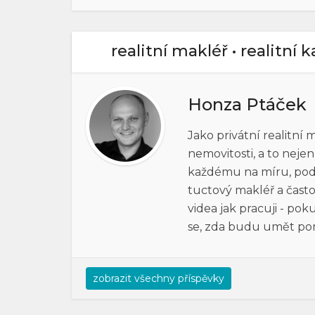
realitní makléř • realitní 
Honza Ptáček
Jako privátní realitní
nemovitosti, a to neje
každému na míru, pod h
tuctový makléř a často
videa jak pracuji - po
se, zda budu umět po
zobrazit všechny příspěvky