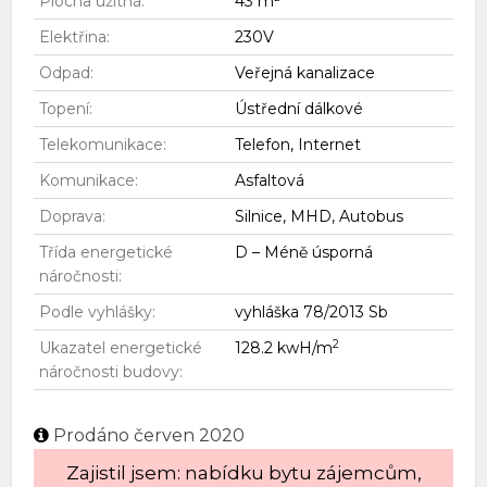
Plocha užitná:
43 m²
Elektřina:
230V
Odpad:
Veřejná kanalizace
Topení:
Ústřední dálkové
Telekomunikace:
Telefon, Internet
Komunikace:
Asfaltová
Doprava:
Silnice, MHD, Autobus
Třída energetické
D – Méně úsporná
náročnosti:
Podle vyhlášky:
vyhláška 78/2013 Sb
2
Ukazatel energetické
128.2 kwH/m
náročnosti budovy:
Prodáno červen 2020
Zajistil jsem: nabídku bytu zájemcům,