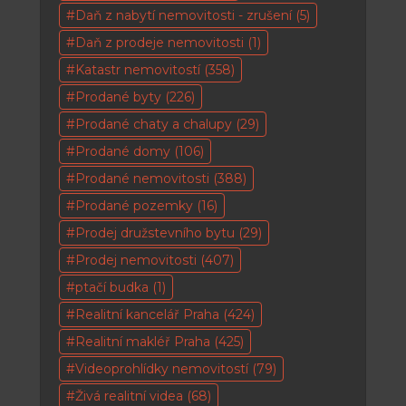
Daň z nabytí nemovitosti - zrušení
(5)
Daň z prodeje nemovitosti
(1)
Katastr nemovitostí
(358)
Prodané byty
(226)
Prodané chaty a chalupy
(29)
Prodané domy
(106)
Prodané nemovitosti
(388)
Prodané pozemky
(16)
Prodej družstevního bytu
(29)
Prodej nemovitosti
(407)
ptačí budka
(1)
Realitní kancelář Praha
(424)
Realitní makléř Praha
(425)
Videoprohlídky nemovitostí
(79)
Živá realitní videa
(68)