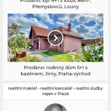
Prodáno: byt 4+1 s lodžií, 86m²,
Přemyslovců, Louny
Prodáno: rodinný dům 5+1 s
bazénem, Jirny, Praha-východ
realitní makléř • realitní kancelář • realitní služby
nejen v Praze