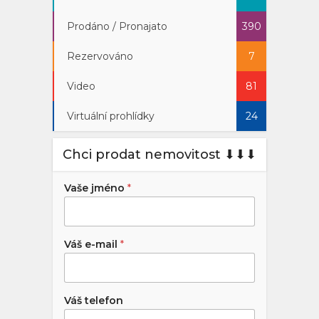
Prodáno / Pronajato
390
Rezervováno
7
Video
81
Virtuální prohlídky
24
Chci prodat nemovitost ⬇︎⬇︎⬇︎
Vaše jméno
*
Váš e-mail
*
Váš telefon