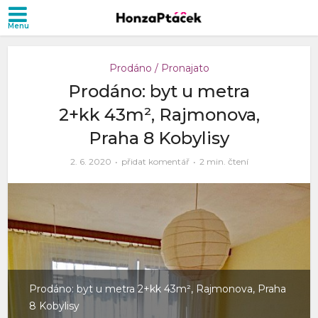
Prodáno / Pronajato
Prodáno: byt u metra
2+kk 43m², Rajmonova,
Praha 8 Kobylisy
2. 6. 2020
přidat komentář
2 min. čtení
Prodáno: byt u metra 2+kk 43m², Rajmonova, Praha
8 Kobylisy