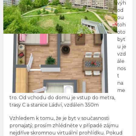
výh
od
ou
toh
oto
byt
u je
vzd
ále
nos
t
na
me
tro. Od vchodu do domu je vstup do metra,
trasy C a stanice Ládví, vzdálen 350m
Vzhledem k tomu, že je byt v současnosti
pronajatý, prosím zhlédněte v případě zájmu
nejdříve skromnou virtuální prohlídku. Pokud