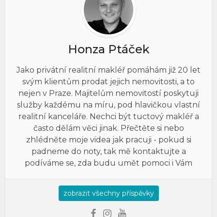
Honza Ptáček
Jako privátní realitní makléř pomáhám již 20 let
svým klientům prodat jejich nemovitosti, a to
nejen v Praze. Majitelům nemovitostí poskytuji
služby každému na míru, pod hlavičkou vlastní
realitní kanceláře. Nechci být tuctový makléř a
často dělám věci jinak. Přečtěte si nebo
zhlédněte moje videa jak pracuji - pokud si
padneme do noty, tak mě kontaktujte a
podíváme se, zda budu umět pomoci i Vám
zobrazit všechny příspěvky