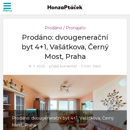
Prodáno / Pronajato
Prodáno: dvougenerační
byt 4+1, Vašátkova, Černý
Most, Praha
8. 7. 2025
přidat komentář
2 min. čtení
Prodáno: dvougenerační byt 4+1, Vašátkova, Černý
Most, Praha