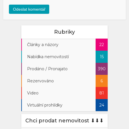
Rubriky
Články a názory
22
Nabídka nemovitostí
15
Prodáno / Pronajato
390
Rezervováno
6
Video
81
Virtuální prohlídky
24
Chci prodat nemovitost ⬇︎⬇︎⬇︎