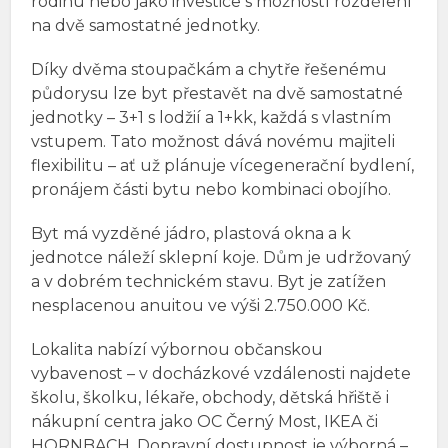
rodinu nebo jako investice s možností rozdělení
na dvě samostatné jednotky.
Díky dvěma stoupačkám a chytře řešenému
půdorysu lze byt přestavět na dvě samostatné
jednotky – 3+1 s lodžií a 1+kk, každá s vlastním
vstupem. Tato možnost dává novému majiteli
flexibilitu – ať už plánuje vícegenerační bydlení,
pronájem části bytu nebo kombinaci obojího.
Byt má vyzděné jádro, plastová okna a k
jednotce náleží sklepní koje. Dům je udržovaný
a v dobrém technickém stavu. Byt je zatížen
nesplacenou anuitou ve výši 2.750.000 Kč.
Lokalita nabízí výbornou občanskou
vybavenost – v docházkové vzdálenosti najdete
školu, školku, lékaře, obchody, dětská hřiště i
nákupní centra jako OC Černý Most, IKEA či
HORNBACH. Dopravní dostupnost je výborná –