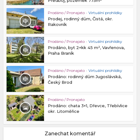
Předboj, pozemek 775m²
Prodáno / Pronajato
•
Virtuální prohlídky
Prodej, rodinný dům, Čistá, okr.
Rakovník
Prodáno / Pronajato
•
Virtuální prohlídky
Prodáno, byt 2+kk 45 m², Vavřenova,
Praha Braník
Prodáno / Pronajato
•
Virtuální prohlídky
Prodáno: rodinný dům Jugoslávská,
Český Brod
Prodáno / Pronajato
Prodáno: chata 3+1, Dřevce, Třebívlice
okr. Litoměřice
Zanechat komentář