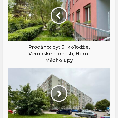
Prodáno: byt 3+kk/lodžie,
Veronské náměstí, Horní
Měcholupy