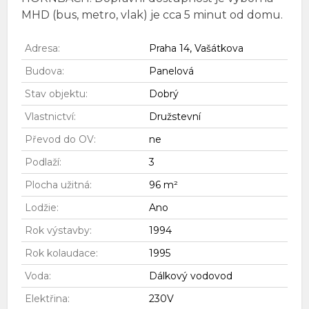
MHD (bus, metro, vlak) je cca 5 minut od domu.
Adresa:
Praha 14, Vašátkova
Budova:
Panelová
Stav objektu:
Dobrý
Vlastnictví:
Družstevní
Převod do OV:
ne
Podlaží:
3
Plocha užitná:
96 m²
Lodžie:
Ano
Rok výstavby:
1994
Rok kolaudace:
1995
Voda:
Dálkový vodovod
Elektřina:
230V