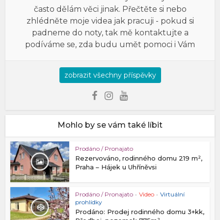
často dělám věci jinak. Přečtěte si nebo
zhlédněte moje videa jak pracuji - pokud si
padneme do noty, tak mě kontaktujte a
podíváme se, zda budu umět pomoci i Vám
zobrazit všechny příspěvky
Mohlo by se vám také líbit
Prodáno / Pronajato
Rezervováno, rodinného domu 219 m²,
Praha – Hájek u Uhříněvsi
Prodáno / Pronajato
•
Video
•
Virtuální
prohlídky
Prodáno: Prodej rodinného domu 3+kk,