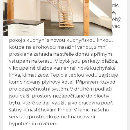
nic
e,
obý
vac
í
pokoj s kuchyní s novou kuchyňskou linkou,
koupelna s rohovou masážní vanou, zimní
prosklená zahrada na střeše domu s přímým
vstupem na terasu. V bytě jsou parkety, dlažba,
v koupelně dlažba kamenná, nová kuchyňská
linka, klimatizace. Teplo a teplou vodu zajišťuje
kombinovaný plynový kotel. Připraven rozvod
pro bezpečnostní systém. V druhém podlaží
jsou další prostory nezapočítané do plochy
bytu, které se dají využít jako pracovna popř.
šatny. K nastěhování Ihned. V rámci našeho
servisu zprostředkujeme financování
hypotečním úvěrem.