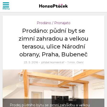
Prodáno / Pronajato
Prodáno: půdní byt se
zimní zahradou a velkou
terasou, ulice Národní
obrany, Praha, Bubeneč
23. 5. 2016
přidat komentář
1 min. čtení
Prodej půdního bytu se zimní zahradou a velkou