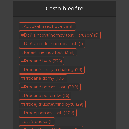
Často hledáte
Advokátní úschova
(388)
Daň z nabytí nemovitosti - zrušení
(5)
Daň z prodeje nemovitosti
(1)
Katastr nemovitostí
(358)
Prodané byty
(226)
Prodané chaty a chalupy
(29)
Prodané domy
(106)
Prodané nemovitosti
(388)
Prodané pozemky
(16)
Prodej družstevního bytu
(29)
Prodej nemovitosti
(407)
ptačí budka
(1)