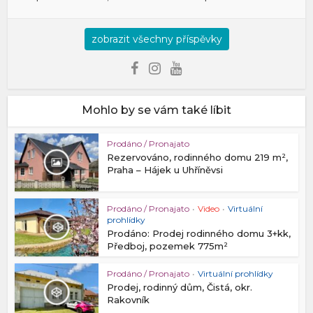
zobrazit všechny příspěvky
Mohlo by se vám také líbit
Prodáno / Pronajato
Rezervováno, rodinného domu 219 m²,
Praha – Hájek u Uhříněvsi
Prodáno / Pronajato
•
Video
•
Virtuální
prohlídky
Prodáno: Prodej rodinného domu 3+kk,
Předboj, pozemek 775m²
Prodáno / Pronajato
•
Virtuální prohlídky
Prodej, rodinný dům, Čistá, okr.
Rakovník