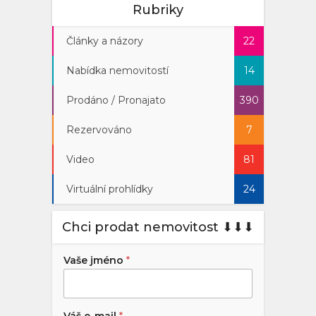
Rubriky
Články a názory
22
Nabídka nemovitostí
14
Prodáno / Pronajato
390
Rezervováno
7
Video
81
Virtuální prohlídky
24
Chci prodat nemovitost ⬇︎⬇︎⬇︎
Vaše jméno
*
Váš e-mail
*