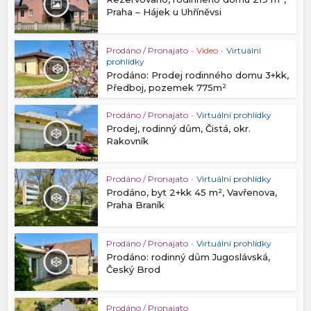
Praha – Hájek u Uhříněvsi
Prodáno / Pronajato
•
Video
•
Virtuální
prohlídky
Prodáno: Prodej rodinného domu 3+kk,
Předboj, pozemek 775m²
Prodáno / Pronajato
•
Virtuální prohlídky
Prodej, rodinný dům, Čistá, okr.
Rakovník
Prodáno / Pronajato
•
Virtuální prohlídky
Prodáno, byt 2+kk 45 m², Vavřenova,
Praha Braník
Prodáno / Pronajato
•
Virtuální prohlídky
Prodáno: rodinný dům Jugoslávská,
Český Brod
Prodáno / Pronajato