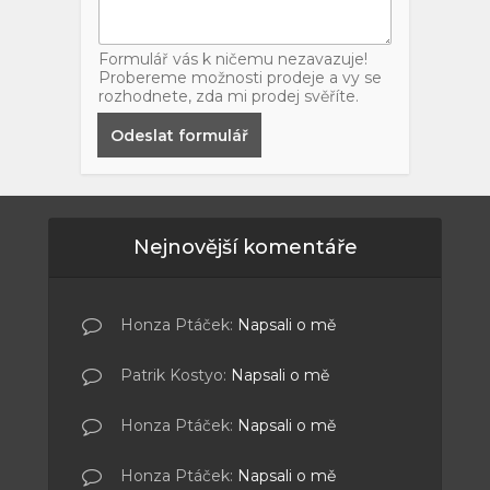
Formulář vás k ničemu nezavazuje!
Probereme možnosti prodeje a vy se
rozhodnete, zda mi prodej svěříte.
Odeslat formulář
Nejnovější komentáře
Honza Ptáček
:
Napsali o mě
Patrik Kostyo
:
Napsali o mě
Honza Ptáček
:
Napsali o mě
Honza Ptáček
:
Napsali o mě