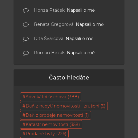
Honza Ptáček
:
Napsali o mě
Renata Gregorová
:
Napsali o mě
Dita Švarcová
:
Napsali o mě
Roman Bezak
:
Napsali o mě
Často hledáte
Advokátní úschova
(388)
Daň z nabytí nemovitosti - zrušení
(5)
Daň z prodeje nemovitosti
(1)
Katastr nemovitostí
(358)
Prodané byty
(226)