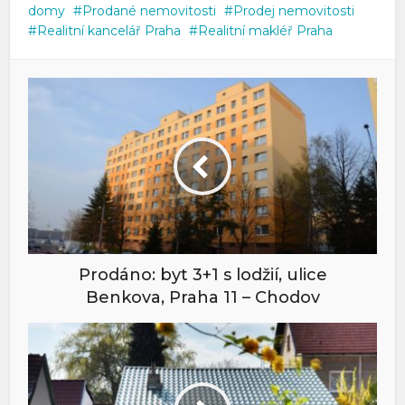
domy
Prodané nemovitosti
Prodej nemovitosti
Realitní kancelář Praha
Realitní makléř Praha
Prodáno: byt 3+1 s lodžií, ulice
Benkova, Praha 11 – Chodov