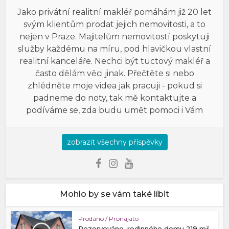
Jako privátní realitní makléř pomáhám již 20 let
svým klientům prodat jejich nemovitosti, a to
nejen v Praze. Majitelům nemovitostí poskytuji
služby každému na míru, pod hlavičkou vlastní
realitní kanceláře. Nechci být tuctový makléř a
často dělám věci jinak. Přečtěte si nebo
zhlédněte moje videa jak pracuji - pokud si
padneme do noty, tak mě kontaktujte a
podíváme se, zda budu umět pomoci i Vám
zobrazit všechny příspěvky
Mohlo by se vám také líbit
Prodáno / Pronajato
Rezervováno, rodinného domu 219 m²,