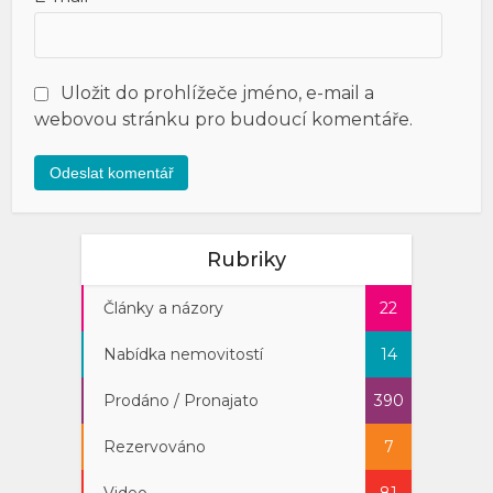
Uložit do prohlížeče jméno, e-mail a
webovou stránku pro budoucí komentáře.
Rubriky
Články a názory
22
Nabídka nemovitostí
14
Prodáno / Pronajato
390
Rezervováno
7
Video
81