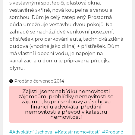
s vestavnými spotřebiči, plastová okna,
vestavěné skříně, nová koupelna s vanou a
sprchou. Dům je celý zateplený. Prostorná
půda umožňuje vestavbu dvou pokojů. Na
zahradě se nachází dvě venkovní posezení,
přístřešek pro parkování auta, technická zděná
budova (vhodné jako dílna) + přístřešek. Dům
má vlastní i obecní vodu, je napojen na
kanalizaci a u domu je připravena přípojka
plynu.
Prodáno červenec 2014
Zajistil jsem: nabídku nemovitosti
zájemcům, prohlídky nemovitosti se
zájemci, kupní smlouvy a úschovu
financí u advokáta, předání
nemovitosti a převod v katastru
nemovitostí
Advokátní úschova
Katastr nemovitostí
Prodané