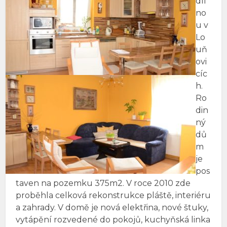
díl
no
u v
Lo
uň
ovi
cíc
h.
Ro
din
ný
dů
m
je
pos
taven na pozemku 375m2. V roce 2010 zde
proběhla celková rekonstrukce pláště, interiéru
a zahrady. V domě je nová elektřina, nové štuky,
vytápění rozvedené do pokojů, kuchyňská linka