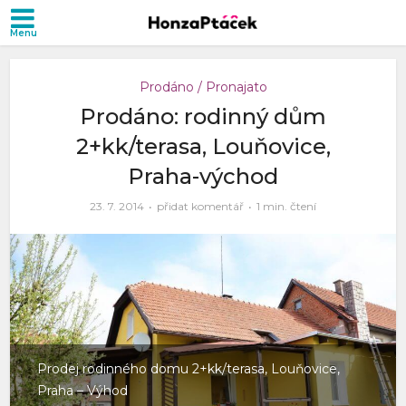
Prodáno / Pronajato
Prodáno: rodinný dům
2+kk/terasa, Louňovice,
Praha-východ
23. 7. 2014
přidat komentář
1 min. čtení
Prodej rodinného domu 2+kk/terasa, Louňovice,
Praha – Výhod