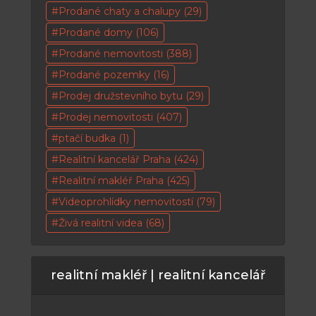
Prodané chaty a chalupy
(29)
Prodané domy
(106)
Prodané nemovitosti
(388)
Prodané pozemky
(16)
Prodej družstevního bytu
(29)
Prodej nemovitosti
(407)
ptačí budka
(1)
Realitní kancelář Praha
(424)
Realitní makléř Praha
(425)
Videoprohlídky nemovitostí
(79)
Živá realitní videa
(68)
realitní makléř | realitní kancelář