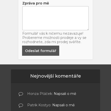
Zpráva pro mě
Formulář vás k ničemu nezavazuje!
Probereme možnosti prodeje a vy se
rozhodnete, zda mi prodej svěříte.
Odeslat formulář
Nejnovější komentáře
Honza Ptáček
:
Napsali o mě
Patrik Kostyo
:
Napsali o mě