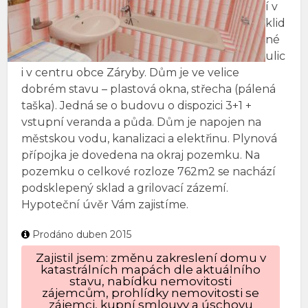
í v
klid
né
ulic
i v centru obce Záryby. Dům je ve velice
dobrém stavu – plastová okna, střecha (pálená
taška). Jedná se o budovu o dispozici 3+1 +
vstupní veranda a půda. Dům je napojen na
městskou vodu, kanalizaci a elektřinu. Plynová
přípojka je dovedena na okraj pozemku. Na
pozemku o celkové rozloze 762m2 se nachází
podsklepený sklad a grilovací zázemí.
Hypoteční úvěr Vám zajistíme.
Prodáno duben 2015
Zajistil jsem: změnu zakreslení domu v
katastrálních mapách dle aktuálního
stavu, nabídku nemovitosti
zájemcům, prohlídky nemovitosti se
zájemci, kupní smlouvy a úschovu