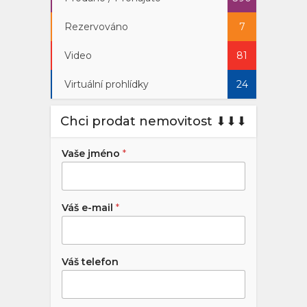
Rezervováno
7
Video
81
Virtuální prohlídky
24
Chci prodat nemovitost ⬇︎⬇︎⬇︎
Vaše jméno
*
Váš e-mail
*
Váš telefon