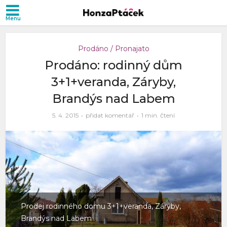
Prodáno / Pronajato
Prodáno: rodinný dům
3+1+veranda, Záryby,
Brandýs nad Labem
5. 4. 2015
přidat komentář
1 min. čtení
Prodej rodinného domu 3+1+veranda, Záryby,
Brandýs nad Labem