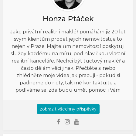
Honza Ptáček
Jako privátní realitní makléř pomáhám již 20 let
svým klientům prodat jejich nemovitosti, a to
nejen v Praze. Majitelům nemovitostí poskytuji
služby každému na míru, pod hlavičkou vlastní
realitní kanceláře. Nechci být tuctový makléř a
často dělám věci jinak. Přečtěte si nebo
zhlédněte moje videa jak pracuji - pokud si
padneme do noty, tak mě kontaktujte a
podíváme se, zda budu umět pomoci i Vám
zobrazit všechny příspěvky