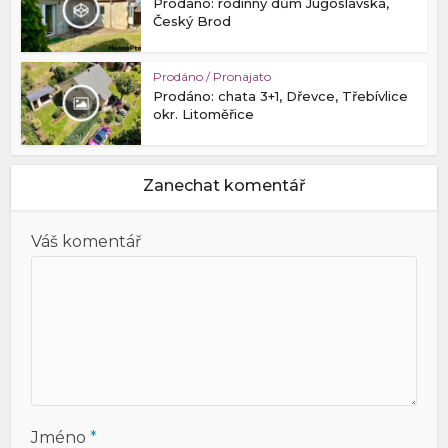
Prodáno: rodinný dům Jugoslávská,
Český Brod
Prodáno / Pronajato
Prodáno: chata 3+1, Dřevce, Třebívlice
okr. Litoměřice
Zanechat komentář
Váš komentář
Jméno
*