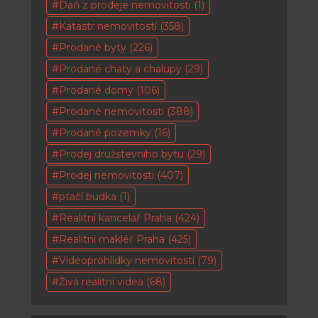
Daň z prodeje nemovitosti
(1)
Katastr nemovitostí
(358)
Prodané byty
(226)
Prodané chaty a chalupy
(29)
Prodané domy
(106)
Prodané nemovitosti
(388)
Prodané pozemky
(16)
Prodej družstevního bytu
(29)
Prodej nemovitosti
(407)
ptačí budka
(1)
Realitní kancelář Praha
(424)
Realitní makléř Praha
(425)
Videoprohlídky nemovitostí
(79)
Živá realitní videa
(68)