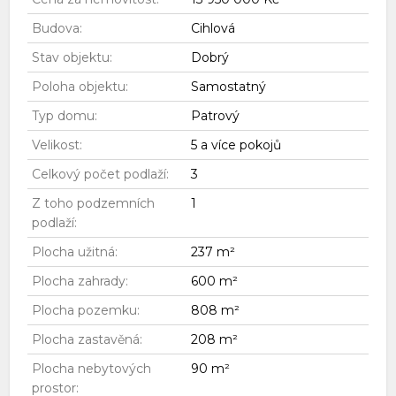
Budova:
Cihlová
Stav objektu:
Dobrý
Poloha objektu:
Samostatný
Typ domu:
Patrový
Velikost:
5 a více pokojů
Celkový počet podlaží:
3
Z toho podzemních
1
podlaží:
Plocha užitná:
237 m²
Plocha zahrady:
600 m²
Plocha pozemku:
808 m²
Plocha zastavěná:
208 m²
Plocha nebytových
90 m²
prostor: