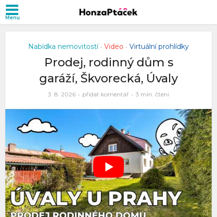
Nabídka nemovitostí
Video
Virtuální prohlídky
•
•
Prodej, rodinný dům s
garáží, Škvorecká, Úvaly
3. 8. 2026
přidat komentář
3 min. čtení