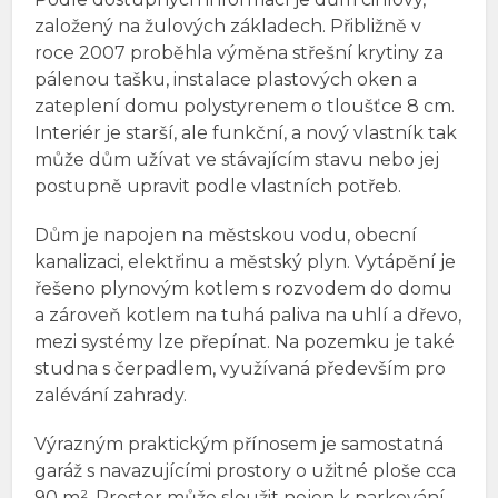
založený na žulových základech. Přibližně v
roce 2007 proběhla výměna střešní krytiny za
pálenou tašku, instalace plastových oken a
zateplení domu polystyrenem o tloušťce 8 cm.
Interiér je starší, ale funkční, a nový vlastník tak
může dům užívat ve stávajícím stavu nebo jej
postupně upravit podle vlastních potřeb.
Dům je napojen na městskou vodu, obecní
kanalizaci, elektřinu a městský plyn. Vytápění je
řešeno plynovým kotlem s rozvodem do domu
a zároveň kotlem na tuhá paliva na uhlí a dřevo,
mezi systémy lze přepínat. Na pozemku je také
studna s čerpadlem, využívaná především pro
zalévání zahrady.
Výrazným praktickým přínosem je samostatná
garáž s navazujícími prostory o užitné ploše cca
90 m². Prostor může sloužit nejen k parkování,