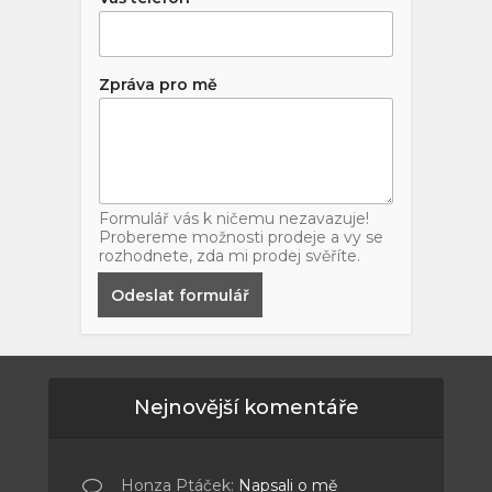
Zpráva pro mě
Formulář vás k ničemu nezavazuje!
Probereme možnosti prodeje a vy se
rozhodnete, zda mi prodej svěříte.
Odeslat formulář
Nejnovější komentáře
Honza Ptáček
:
Napsali o mě