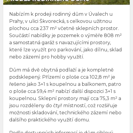
Nabízím k prodeji rodinný dům v Úvalech u
Prahy, v ulici Škvorecká, s celkovou užitnou
plochou cca 237 m² včetně sklepních prostor.
Součástí nabídky je pozemek o výměře 808 m²
a samostatná garáž s navazujícími prostory,
které lze využít pro parkování, jako dílnu, sklad
nebo zázemí pro hobby využití.
Dům má dvě obytná podlaží a je kompletně
podsklepený. Přízemí o ploše cca 102,8 m² je
řešeno jako 3+1 s koupelnou a balkonem, patro
o ploše cca 59,4 m² nabízí další dispozici 3+1 s
koupelnou. Sklepní prostory mají cca 75,3 m² a
jsou rozděleny do čtyř místností, což rozšiřuje
možnosti skladování, technického zázemí nebo
dalšího praktického využití domu.
Podle dostupných informací je dům cihlový,