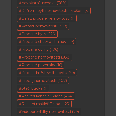
Advokátní úschova
(388)
Daň z nabytí nemovitosti - zrušení
(5)
Daň z prodeje nemovitosti
(1)
Katastr nemovitostí
(358)
Prodané byty
(226)
Prodané chaty a chalupy
(29)
Prodané domy
(106)
Prodané nemovitosti
(388)
Prodané pozemky
(16)
Prodej družstevního bytu
(29)
Prodej nemovitosti
(407)
ptačí budka
(1)
Realitní kancelář Praha
(424)
Realitní makléř Praha
(425)
Videoprohlídky nemovitostí
(79)