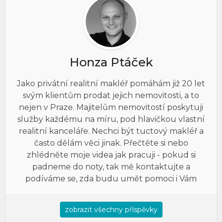
Honza Ptáček
Jako privátní realitní makléř pomáhám již 20 let
svým klientům prodat jejich nemovitosti, a to
nejen v Praze. Majitelům nemovitostí poskytuji
služby každému na míru, pod hlavičkou vlastní
realitní kanceláře. Nechci být tuctový makléř a
často dělám věci jinak. Přečtěte si nebo
zhlédněte moje videa jak pracuji - pokud si
padneme do noty, tak mě kontaktujte a
podíváme se, zda budu umět pomoci i Vám
zobrazit všechny příspěvky