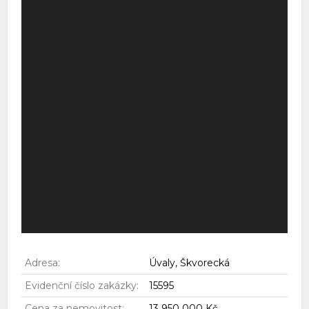
Adresa:
Úvaly, Škvorecká
Evidenční číslo zakázky:
15595
Cena za nemovitost:
13 950 000 Kč