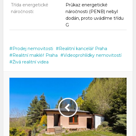
Třída energetické
Průkaz energetické
náročnosti:
náročnosti (PENB) nebyl
dodán, proto uvádíme třídu
G
Prodej nemovitosti
Realitní kancelář Praha
Realitní makléř Praha
Videoprohlídky nemovitostí
Živá realitní videa