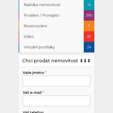
Nabídka nemovitostí
14
Prodáno / Pronajato
390
Rezervováno
7
Video
81
Virtuální prohlídky
24
Chci prodat nemovitost ⬇︎⬇︎⬇︎
Vaše jméno
*
Váš e-mail
*
Váš telefon