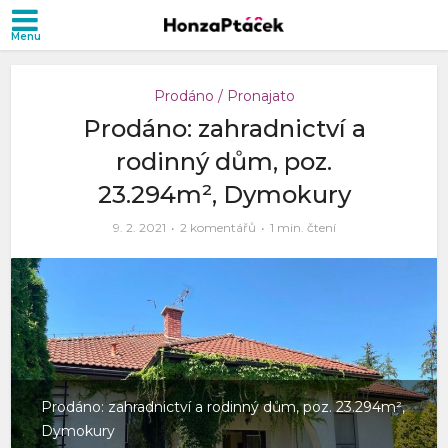
Prodáno / Pronajato
Prodáno: zahradnictví a
rodinný dům, poz.
23.294m², Dymokury
9. 2. 2021
2 komentářů
1 min. čtení
Prodáno: zahradnictví a rodinný dům, poz. 23.294m²,
Dymokury