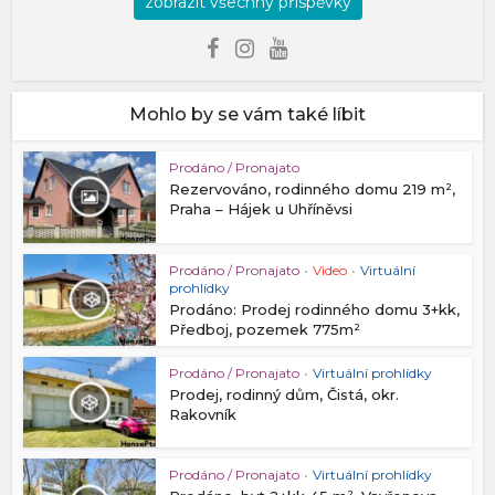
zobrazit všechny příspěvky
Mohlo by se vám také líbit
Prodáno / Pronajato
Rezervováno, rodinného domu 219 m²,
Praha – Hájek u Uhříněvsi
Prodáno / Pronajato
•
Video
•
Virtuální
prohlídky
Prodáno: Prodej rodinného domu 3+kk,
Předboj, pozemek 775m²
Prodáno / Pronajato
•
Virtuální prohlídky
Prodej, rodinný dům, Čistá, okr.
Rakovník
Prodáno / Pronajato
•
Virtuální prohlídky