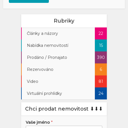
Rubriky
Články a názory
22
Nabídka nemovitostí
15
Prodáno / Pronajato
390
Rezervováno
6
Video
81
Virtuální prohlídky
24
Chci prodat nemovitost ⬇︎⬇︎⬇︎
Vaše jméno
*