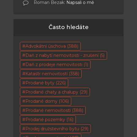
Roman Bezak
:
Napsali o mě
Často hledáte
Advokátní úschova
(388)
Daň z nabytí nemovitosti - zrušení
(5)
Daň z prodeje nemovitosti
(1)
Katastr nemovitostí
(358)
Prodané byty
(226)
Prodané chaty a chalupy
(29)
Prodané domy
(106)
Prodané nemovitosti
(388)
Prodané pozemky
(16)
Prodej družstevního bytu
(29)