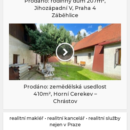
Prodáno: rodinný dům 207m²,
Jihozápadní V, Praha 4
Záběhlice
Prodáno: zemědělská usedlost
410m², Horní Cerekev –
Chrástov
realitní makléř • realitní kancelář • realitní služby
nejen v Praze