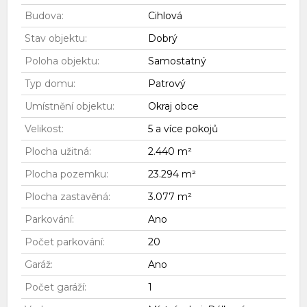
Budova:
Cihlová
Stav objektu:
Dobrý
Poloha objektu:
Samostatný
Typ domu:
Patrový
Umístnění objektu:
Okraj obce
Velikost:
5 a více pokojů
Plocha užitná:
2.440 m²
Plocha pozemku:
23.294 m²
Plocha zastavěná:
3.077 m²
Parkování:
Ano
Počet parkování:
20
Garáž:
Ano
Počet garáží:
1