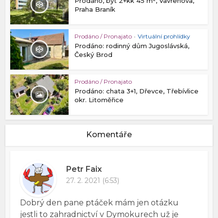
Prodáno, byt 2+kk 45 m², Vavřenova,
Praha Braník
Prodáno / Pronajato
•
Virtuální prohlídky
Prodáno: rodinný dům Jugoslávská,
Český Brod
Prodáno / Pronajato
Prodáno: chata 3+1, Dřevce, Třebívlice
okr. Litoměřice
Komentáře
Petr Faix
27. 2. 2021 (6:53)
Dobrý den pane ptáček mám jen otázku
jestli to zahradnictví v Dymokurech už je