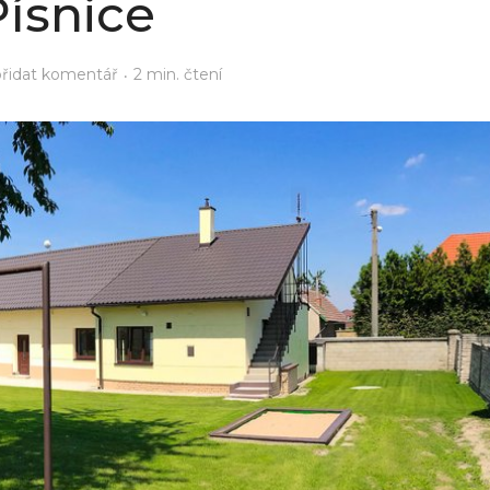
Písnice
přidat komentář
2 min. čtení