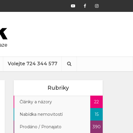
raze
Volejte 724 344 577
Rubriky
Články a názory
22
Nabídka nemovitostí
15
Prodáno / Pronajato
390