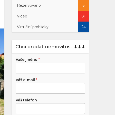
Rezervováno
6
Video
81
Virtuální prohlídky
24
Chci prodat nemovitost ⬇︎⬇︎⬇︎
Vaše jméno
*
Váš e-mail
*
Váš telefon