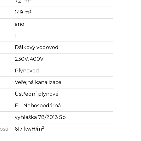
721 m²
149 m²
ano
1
Dálkový vodovod
230V, 400V
Plynovod
Veřejná kanalizace
Ústřední plynové
E – Nehospodárná
vyhláška 78/2013 Sb
2
osti
617 kwH/m