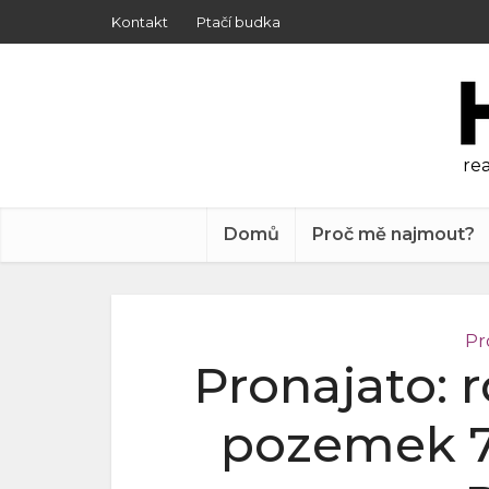
Kontakt
Ptačí budka
rea
Domů
Proč mě najmout?
Pr
Pronajato: 
pozemek 72