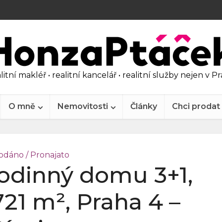
litní makléř • realitní kancelář • realitní služby nejen v P
O mně
Nemovitosti
Články
Chci prodat
odáno / Pronajato
rodinný domu 3+1,
1 m², Praha 4 –