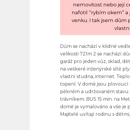
nemovitost nebo její ce
nafotil “rybím okem” a j
venku. I tak jsem dům pr
vlastn
Dům se nachází v klidné vedlej
velikosti 721m 2 se nachází d
garáž pro jeden vůz, sklad, d
na veškeré inženýrské sítě ply
vlastní studna, internet. Teplo
topení. V domě jsou plovoucí 
pěkném a udržovaném stavu. 
trávníkem. BUS 15 min. na Met
domě je vymalováno a vše je 
Majitelé uvítají rodinu s dětm