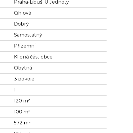
Praha-Libuš, U Jednoty
Cihlová
Dobrý
Samostatný
Přízemní
Klidná část obce
Obytná
3 pokoje
1
120 m²
100 m²
572 m²