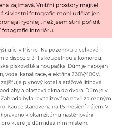
na zajímavá. Vnitřní prostory majitel
á si vlastní fotografie mohl udělat jen
onajal rychleji, než jsem stihl pořídit
í fotografie interiéru.
ší ulici v Písnici. Na pozemku o celkové
ům o dispozici 3+1 s koupelnou a komorou,
ětské pískoviště a houpačka. Dům je napojen
n, voda, kanalizace, elektřina 230V/400V,
 zajišťuje plynový kotel a etážové litinové
podlahy a plastová okna do dvora. Dům je v
Zahrada byla revitalizována nově založeným
ro. Kauce stanovena na 1,5 měsíční nájem. V
připraveno k okamžitému nastěhování.
i, pro které je dům ideálním místem.