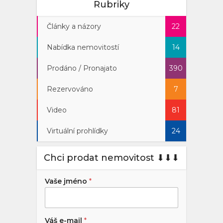
Rubriky
Články a názory
22
Nabídka nemovitostí
14
Prodáno / Pronajato
390
Rezervováno
7
Video
81
Virtuální prohlídky
24
Chci prodat nemovitost ⬇︎⬇︎⬇︎
Vaše jméno
*
Váš e-mail
*