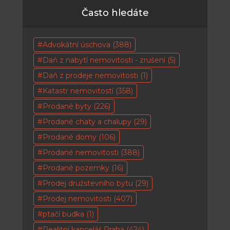
Často hledáte
Advokátní úschova
(388)
Daň z nabytí nemovitosti - zrušení
(5)
Daň z prodeje nemovitosti
(1)
Katastr nemovitostí
(358)
Prodané byty
(226)
Prodané chaty a chalupy
(29)
Prodané domy
(106)
Prodané nemovitosti
(388)
Prodané pozemky
(16)
Prodej družstevního bytu
(29)
Prodej nemovitosti
(407)
ptačí budka
(1)
Realitní kancelář Praha
(424)