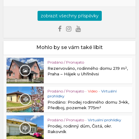
zobrazit všechny příspěvky
Mohlo by se vám také líbit
Prodáno / Pronajato
Rezervováno, rodinného domu 219 m²,
Praha – Hájek u Uhříněvsi
Prodáno / Pronajato
•
Video
•
Virtuální
prohlídky
Prodáno: Prodej rodinného domu 3+kk,
Předboj, pozemek 775m²
Prodáno / Pronajato
•
Virtuální prohlídky
Prodej, rodinný dům, Čistá, okr.
Rakovník