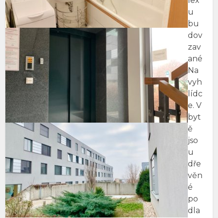
lex
u
bu
dov
zav
ané
Na
vyh
lídc
e. V
byt
ě
jso
u
dře
věn
é
po
dla