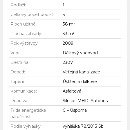
Podlaží:
1
Celkový počet podlaží:
5
Ploch užitná:
38 m²
Plocha zahrady:
33 m²
Rok výstavby:
2009
Voda:
Dálkový vodovod
Elektřina:
230V
Odpad:
Veřejná kanalizace
Topení:
Ústřední dálkové
Komunikace:
Asfaltová
Doprava:
Silnice, MHD, Autobus
Třída energetické
C – Úsporná
náročnosti:
Podle vyhlášky:
vyhláška 78/2013 Sb