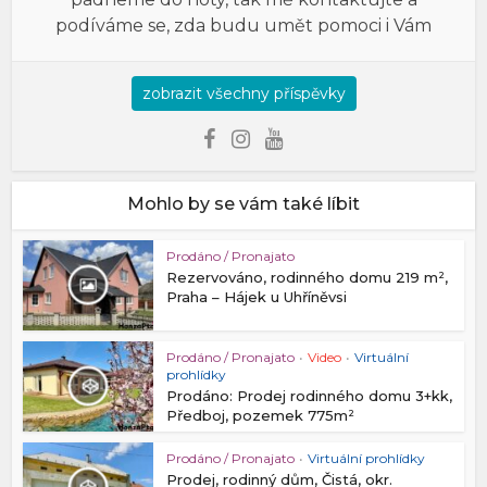
podíváme se, zda budu umět pomoci i Vám
zobrazit všechny příspěvky
Mohlo by se vám také líbit
Prodáno / Pronajato
Rezervováno, rodinného domu 219 m²,
Praha – Hájek u Uhříněvsi
Prodáno / Pronajato
•
Video
•
Virtuální
prohlídky
Prodáno: Prodej rodinného domu 3+kk,
Předboj, pozemek 775m²
Prodáno / Pronajato
•
Virtuální prohlídky
Prodej, rodinný dům, Čistá, okr.