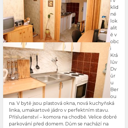
í v
klid
né
lok
alit
ě v
obc
i
Krá
lův
Dv
ůr
u
Ber
ou
na. V bytě jsou plastová okna, nová kuchyňská
linka, umakartové jádro v perfektním stavu.
Příslušenství – komora na chodbě. Velice dobré
parkování před domem. Dům se nachází na