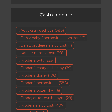
Často hledáte
Advokátní úschova
(388)
Daň z nabytí nemovitosti - zrušení
(5)
Daň z prodeje nemovitosti
(1)
Katastr nemovitostí
(358)
Prodané byty
(226)
Prodané chaty a chalupy
(29)
Prodané domy
(106)
Prodané nemovitosti
(388)
Prodané pozemky
(16)
Prodej družstevního bytu
(29)
Prodej nemovitosti
(407)