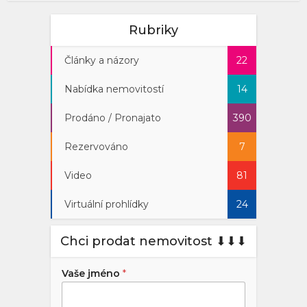
Rubriky
Články a názory
22
Nabídka nemovitostí
14
Prodáno / Pronajato
390
Rezervováno
7
Video
81
Virtuální prohlídky
24
Chci prodat nemovitost ⬇︎⬇︎⬇︎
Vaše jméno
*