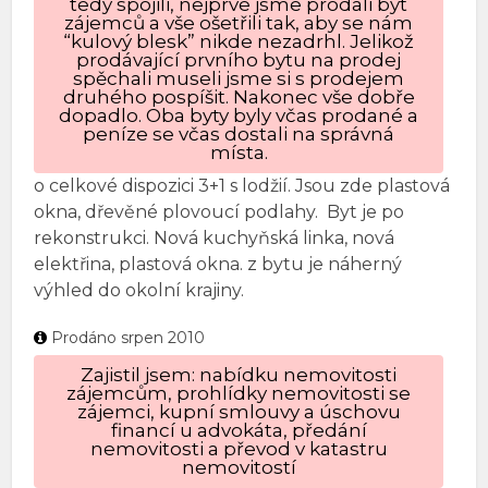
tedy spojili, nejprve jsme prodali byt
zájemců a vše ošetřili tak, aby se nám
“kulový blesk” nikde nezadrhl. Jelikož
prodávající prvního bytu na prodej
spěchali museli jsme si s prodejem
druhého pospíšit. Nakonec vše dobře
dopadlo. Oba byty byly včas prodané a
peníze se včas dostali na správná
místa.
o celkové dispozici 3+1 s lodžií. Jsou zde plastová
okna, dřevěné plovoucí podlahy. Byt je po
rekonstrukci. Nová kuchyňská linka, nová
elektřina, plastová okna. z bytu je náherný
výhled do okolní krajiny.
Prodáno srpen 2010
Zajistil jsem: nabídku nemovitosti
zájemcům, prohlídky nemovitosti se
zájemci, kupní smlouvy a úschovu
financí u advokáta, předání
nemovitosti a převod v katastru
nemovitostí