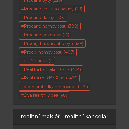
Prodané byty
(226)
Prodané chaty a chalupy
(29)
Prodané domy
(106)
Prodané nemovitosti
(388)
Prodané pozemky
(16)
Prodej družstevního bytu
(29)
Prodej nemovitosti
(407)
ptačí budka
(1)
Realitní kancelář Praha
(424)
Realitní makléř Praha
(425)
Videoprohlídky nemovitostí
(79)
Živá realitní videa
(68)
realitní makléř | realitní kancelář