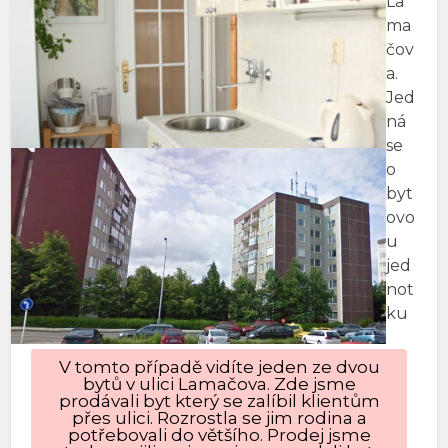
La
ma
čov
a.
Jed
ná
se
o
byt
ovo
u
jed
not
ku
V tomto případě vidíte jeden ze dvou
bytů v ulici Lamačova. Zde jsme
prodávali byt který se zalíbil klientům
přes ulici. Rozrostla se jim rodina a
potřebovali do většího. Prodej jsme