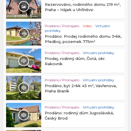
Rezervováno, rodinného domu 219 m²,
Praha – Hájek u Uhříněvsi
Prodáno / Pronajato
•
Video
•
Virtuální
prohlídky
Prodáno: Prodej rodinného domu 3+kk,
Předboj, pozemek 775m²
Prodáno / Pronajato
•
Virtuální prohlídky
Prodej, rodinný dům, Čistá, okr.
Rakovník
Prodáno / Pronajato
•
Virtuální prohlídky
Prodáno, byt 2+kk 45 m², Vavřenova,
Praha Braník
Prodáno / Pronajato
•
Virtuální prohlídky
Prodáno: rodinný dům Jugoslávská,
Český Brod