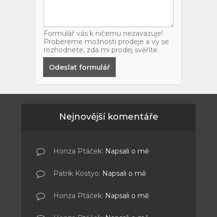
Formulář vás k ničemu nezavazuje!
Probereme možnosti prodeje a vy se
rozhodnete, zda mi prodej svěříte.
Odeslat formulář
Nejnovější komentáře
Honza Ptáček
:
Napsali o mě
Patrik Kostyo
:
Napsali o mě
Honza Ptáček
:
Napsali o mě