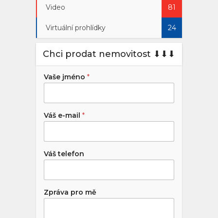
Video
81
Virtuální prohlídky
24
Chci prodat nemovitost ⬇︎⬇︎⬇︎
Vaše jméno
*
Váš e-mail
*
Váš telefon
Zpráva pro mě