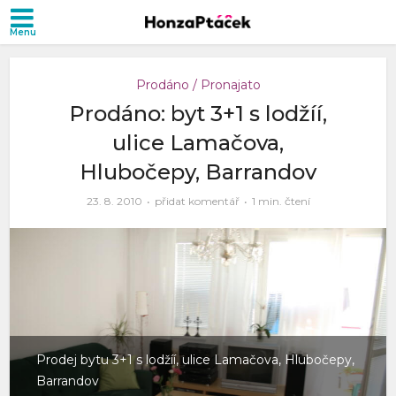
Prodáno / Pronajato
Prodáno: byt 3+1 s lodžíí,
ulice Lamačova,
Hlubočepy, Barrandov
23. 8. 2010
přidat komentář
1 min. čtení
Prodej bytu 3+1 s lodžíí, ulice Lamačova, Hlubočepy,
Barrandov