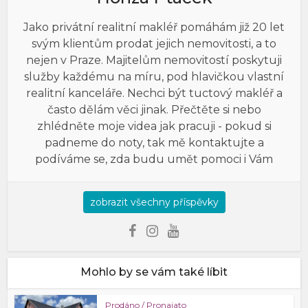
Jako privátní realitní makléř pomáhám již 20 let
svým klientům prodat jejich nemovitosti, a to
nejen v Praze. Majitelům nemovitostí poskytuji
služby každému na míru, pod hlavičkou vlastní
realitní kanceláře. Nechci být tuctový makléř a
často dělám věci jinak. Přečtěte si nebo
zhlédněte moje videa jak pracuji - pokud si
padneme do noty, tak mě kontaktujte a
podíváme se, zda budu umět pomoci i Vám
zobrazit všechny příspěvky
Mohlo by se vám také líbit
Prodáno / Pronajato