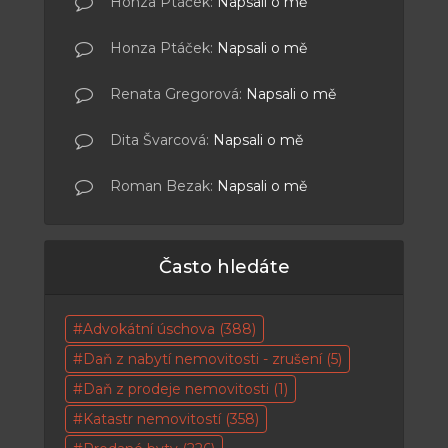
Honza Ptáček
:
Napsali o mě
Honza Ptáček
:
Napsali o mě
Renata Gregorová
:
Napsali o mě
Dita Švarcová
:
Napsali o mě
Roman Bezak
:
Napsali o mě
Často hledáte
Advokátní úschova
(388)
Daň z nabytí nemovitosti - zrušení
(5)
Daň z prodeje nemovitosti
(1)
Katastr nemovitostí
(358)