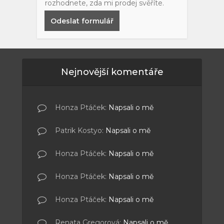
rozhodnete, zda mi prodej svěříte.
Odeslat formulář
Nejnovější komentáře
Honza Ptáček
:
Napsali o mě
Patrik Kostyo
:
Napsali o mě
Honza Ptáček
:
Napsali o mě
Honza Ptáček
:
Napsali o mě
Honza Ptáček
:
Napsali o mě
Renata Gregorová
:
Napsali o mě