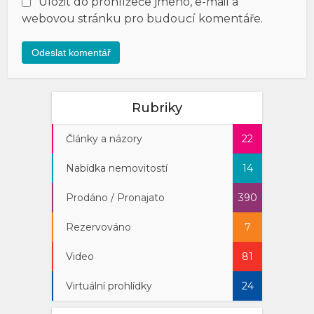
Uložit do prohlížeče jméno, e-mail a
webovou stránku pro budoucí komentáře.
Rubriky
Články a názory
22
Nabídka nemovitostí
14
Prodáno / Pronajato
390
Rezervováno
7
Video
81
Virtuální prohlídky
24