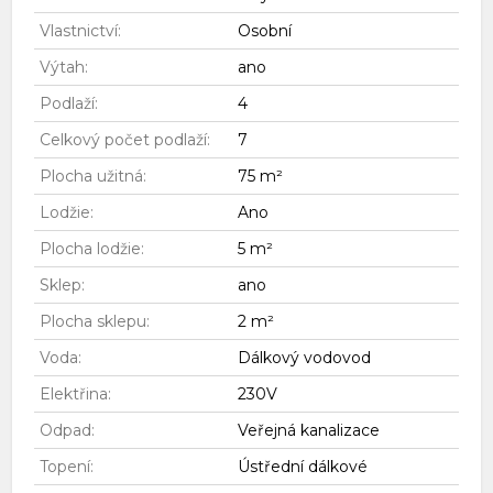
Vlastnictví:
Osobní
Výtah:
ano
Podlaží:
4
Celkový počet podlaží:
7
Plocha užitná:
75 m²
Lodžie:
Ano
Plocha lodžie:
5 m²
Sklep:
ano
Plocha sklepu:
2 m²
Voda:
Dálkový vodovod
Elektřina:
230V
Odpad:
Veřejná kanalizace
Topení:
Ústřední dálkové