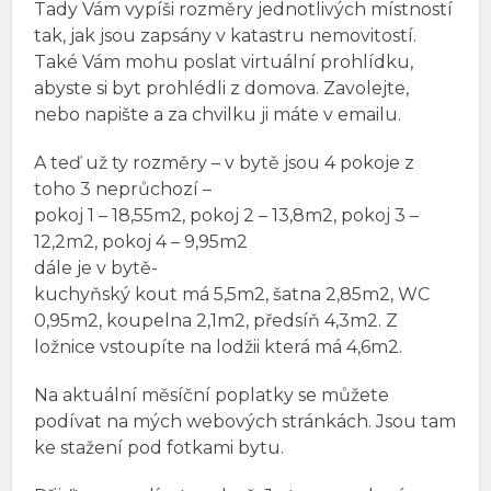
Tady Vám vypíši rozměry jednotlivých místností
tak, jak jsou zapsány v katastru nemovitostí.
Také Vám mohu poslat virtuální prohlídku,
abyste si byt prohlédli z domova. Zavolejte,
nebo napište a za chvilku ji máte v emailu.
A teď už ty rozměry – v bytě jsou 4 pokoje z
toho 3 neprůchozí –
pokoj 1 – 18,55m2, pokoj 2 – 13,8m2, pokoj 3 –
12,2m2, pokoj 4 – 9,95m2
dále je v bytě-
kuchyňský kout má 5,5m2, šatna 2,85m2, WC
0,95m2, koupelna 2,1m2, předsíň 4,3m2. Z
ložnice vstoupíte na lodžii která má 4,6m2.
Na aktuální měsíční poplatky se můžete
podívat na mých webových stránkách. Jsou tam
ke stažení pod fotkami bytu.