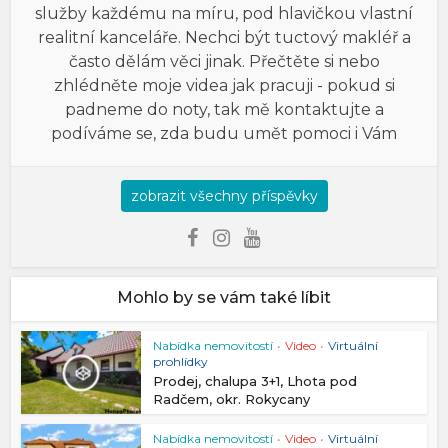
služby každému na míru, pod hlavičkou vlastní
realitní kanceláře. Nechci být tuctový makléř a
často dělám věci jinak. Přečtěte si nebo
zhlédněte moje videa jak pracuji - pokud si
padneme do noty, tak mě kontaktujte a
podíváme se, zda budu umět pomoci i Vám
zobrazit všechny příspěvky
Mohlo by se vám také líbit
Nabídka nemovitostí
•
Video
•
Virtuální
prohlídky
Prodej, chalupa 3+1, Lhota pod
Radčem, okr. Rokycany
Nabídka nemovitostí
•
Video
•
Virtuální