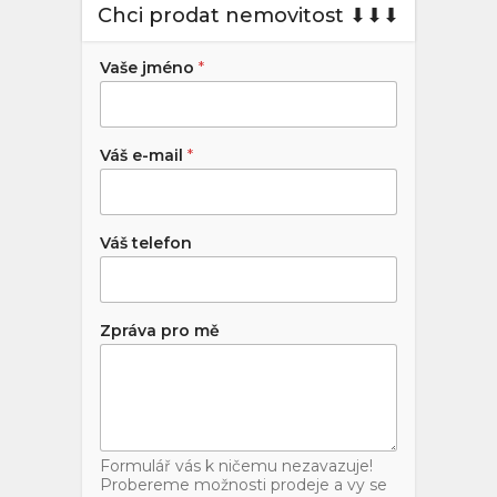
Chci prodat nemovitost ⬇︎⬇︎⬇︎
Vaše jméno
*
Váš e-mail
*
Váš telefon
Zpráva pro mě
Formulář vás k ničemu nezavazuje!
Probereme možnosti prodeje a vy se