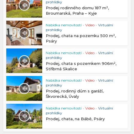
prohlídky
Prodej rodinného domu 187 m²,
Broumarská, Praha – Kyje
Nabídka nemovitostí
•
Video
•
Virtuální
prohlídky
Prodej, chata na pozemku 500 m²,
Psáry
Nabídka nemovitostí
•
Video
•
Virtuální
prohlídky
Prodej, chata s pozemkem 906m²,
Stříbrná Skalice
Nabídka nemovitostí
•
Video
•
Virtuální
prohlídky
Prodej, rodinný dům s garáží,
Škvorecká, Úvaly
Nabídka nemovitostí
•
Video
•
Virtuální
prohlídky
Prodej, chata, na Bábě, Psáry