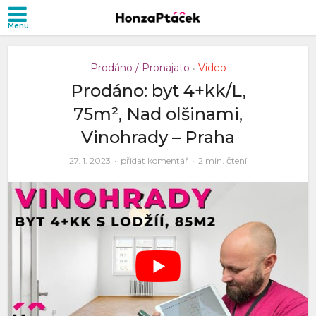
Prodáno / Pronajato
Video
•
Prodáno: byt 4+kk/L,
75m², Nad olšinami,
Vinohrady – Praha
27. 1. 2023
přidat komentář
2 min. čtení