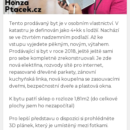
Tento prodávaný byt je v osobním vlastnictví. V
katastru je definován jako 4+kk s lodžií. Nachází
se ve čtvrtém nadzemním podlaží. Až ke
vstupu vyjedete pěkným, novým, výtahem.
Prodávající si byt v roce 2018, ještě ještě sami
pro sebe kompletně zrekonstruovali. Je zde
nová elektřina, rozvody sítě pro internet,
repasované dřevěné parkety, zánovní
kuchyňská linka, nová koupelna se zasouvacími
dveřmi, bezpečnostní dveře a plastová okna.
K bytu patří sklep o rozloze 1,81m2 (do celkové
plochy jsem ho nezapočítal)
Pro lepší představu o dispozici si prohlédněte
3D plánek, který je umístěný mezi fotkami.