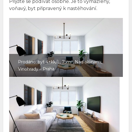
Přijďte se podívat osobně. Je to vymazlený,
voňavý, byt připravený k nastěhování.
Prodáno: byt 4+kk/L, 75m², Nad olšinami,
Vinohrady – Praha