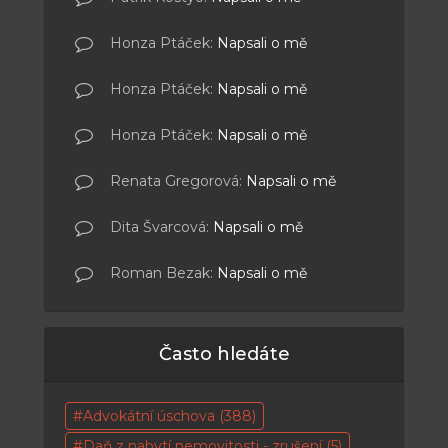
Honza Ptáček
:
Napsali o mě
Honza Ptáček
:
Napsali o mě
Honza Ptáček
:
Napsali o mě
Renata Gregorová
:
Napsali o mě
Dita Švarcová
:
Napsali o mě
Roman Bezak
:
Napsali o mě
Často hledáte
Advokátní úschova
(388)
Daň z nabytí nemovitosti - zrušení
(5)