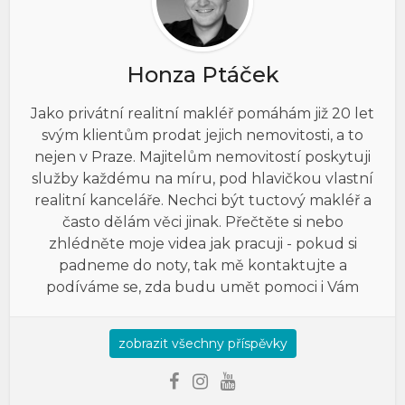
Honza Ptáček
Jako privátní realitní makléř pomáhám již 20 let
svým klientům prodat jejich nemovitosti, a to
nejen v Praze. Majitelům nemovitostí poskytuji
služby každému na míru, pod hlavičkou vlastní
realitní kanceláře. Nechci být tuctový makléř a
často dělám věci jinak. Přečtěte si nebo
zhlédněte moje videa jak pracuji - pokud si
padneme do noty, tak mě kontaktujte a
podíváme se, zda budu umět pomoci i Vám
zobrazit všechny příspěvky