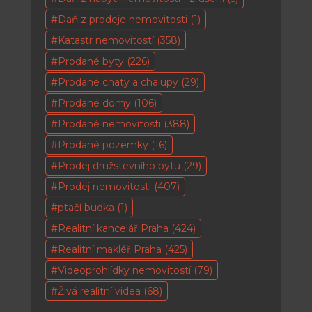
Daň z prodeje nemovitosti
(1)
Katastr nemovitostí
(358)
Prodané byty
(226)
Prodané chaty a chalupy
(29)
Prodané domy
(106)
Prodané nemovitosti
(388)
Prodané pozemky
(16)
Prodej družstevního bytu
(29)
Prodej nemovitosti
(407)
ptačí budka
(1)
Realitní kancelář Praha
(424)
Realitní makléř Praha
(425)
Videoprohlídky nemovitostí
(79)
Živá realitní videa
(68)