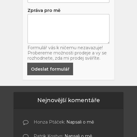
Zpráva pro mě
Formulář vás k ničemu nezavazuje!
Probereme možnosti prodeje a vy se
rozhodnete, zda mi prodej svěříte.
Odeslat formulář
Nejnovější komentáře
Honza Ptáček
:
Napsali o mě
Patrik Kostyo
:
Napsali o mě