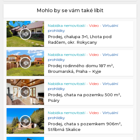
Mohlo by se vám také líbit
Nabídka nemovitostí
•
Video
•
Virtuální
prohlídky
Prodej, chalupa 3+1, Lhota pod
Radčem, okr. Rokycany
Nabídka nemovitostí
•
Video
•
Virtuální
prohlídky
Prodej rodinného domu 187 m²,
Broumarská, Praha – Kyje
Nabídka nemovitostí
•
Video
•
Virtuální
prohlídky
Prodej, chata na pozemku 500 m²,
Psáry
Nabídka nemovitostí
•
Video
•
Virtuální
prohlídky
Prodej, chata s pozemkem 906m²,
Stříbrná Skalice