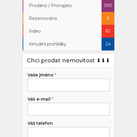
Prodáno / Pronajato
390
Rezervováno
6
Video
81
Virtuální prohlídky
24
Chci prodat nemovitost ⬇︎⬇︎⬇︎
Vaše jméno
*
Váš e-mail
*
Váš telefon