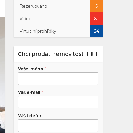
Rezervováno
6
Video
81
Virtuální prohlídky
24
Chci prodat nemovitost ⬇︎⬇︎⬇︎
Vaše jméno
*
Váš e-mail
*
Váš telefon