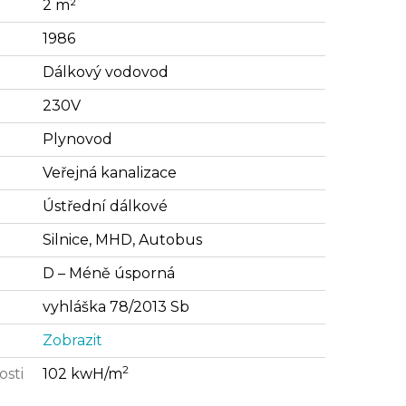
2 m²
1986
Dálkový vodovod
230V
Plynovod
Veřejná kanalizace
Ústřední dálkové
Silnice, MHD, Autobus
D – Méně úsporná
vyhláška 78/2013 Sb
Zobrazit
2
osti
102 kwH/m