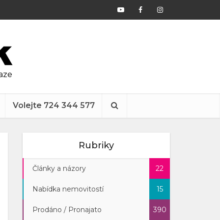
raze
Volejte 724 344 577
Rubriky
Články a názory
22
Nabídka nemovitostí
15
Prodáno / Pronajato
390