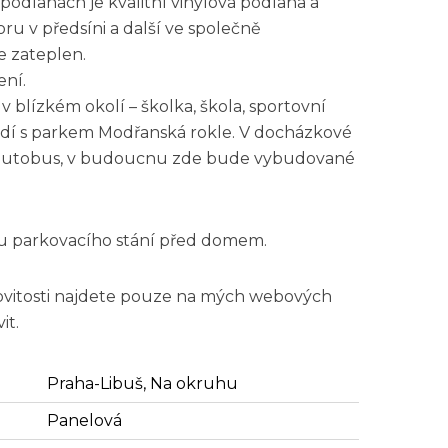
odlahách je kvalitní vinylová podlaha a
ru v předsíni a další ve společně
 zateplen.
ení.
 blízkém okolí – školka, škola, sportovní
edí s parkem Modřanská rokle. V docházkové
te autobus, v budoucnu zde bude vybudované
 parkovacího stání před domem.
ovitosti najdete pouze na mých webových
it.
Praha-Libuš, Na okruhu
Panelová