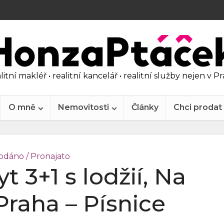
litní makléř • realitní kancelář • realitní služby nejen v P
O mně
Nemovitosti
Články
Chci prodat
odáno / Pronajato
t 3+1 s lodžií, Na
raha – Písnice