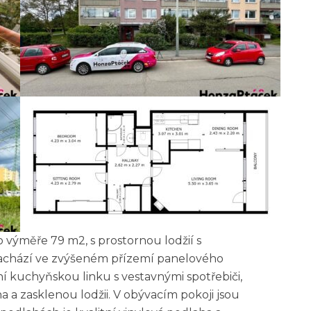
 výměře 79 m2, s prostornou lodžií s
nachází ve zvýšeném přízemí panelového
 kuchyňskou linku s vestavnými spotřebiči,
a a zasklenou lodžii. V obývacím pokoji jsou