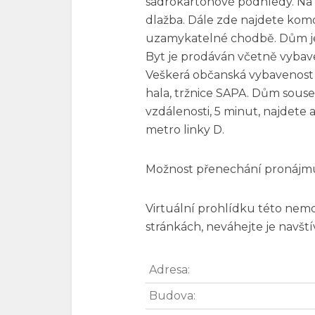
sádrokartonové podhledy. Na p
dlažba. Dále zde najdete komo
uzamykatelné chodbě. Dům je
Byt je prodáván včetně vybav
Veškerá občanská vybavenost v
hala, tržnice SAPA. Dům sous
vzdálenosti, 5 minut, najde
metro linky D.
Možnost přenechání pronájmu
Virtuální prohlídku této nem
stránkách, neváhejte je navštív
Adresa:
Budova: