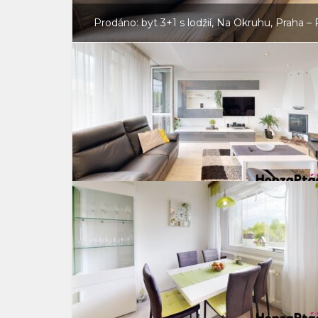
Prodáno: byt 3+1 s lodžií, Na Okruhu, Praha – 