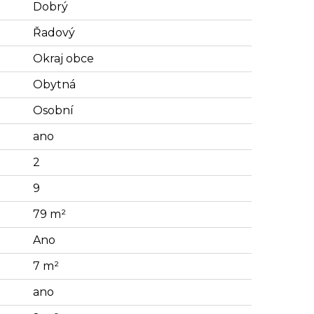
Dobrý
Řadový
Okraj obce
Obytná
Osobní
ano
2
9
79 m²
Ano
7 m²
ano