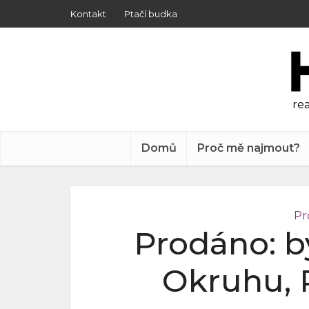
Kontakt
Ptačí budka
rea
Domů
Proč mě najmout?
Pr
Prodáno: by
Okruhu, P