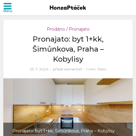
Prodáno / Pronajato
Pronajato: byt 1+kk,
Šimůnkova, Praha –
Kobylisy
25. 7. 2024
přidat komentář
1 min. čtení
Pronajato: byt 1+kk, Šimůnkova, Praha – Kobylisy