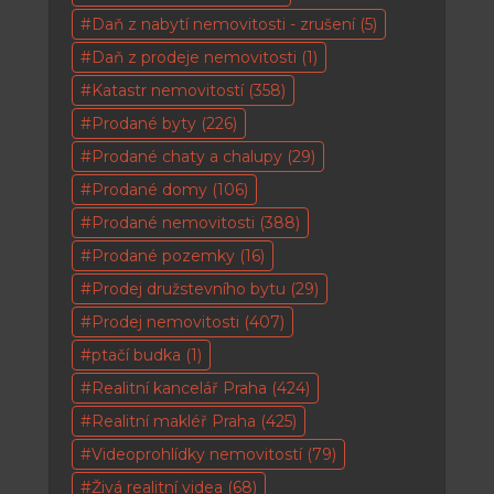
Daň z nabytí nemovitosti - zrušení
(5)
Daň z prodeje nemovitosti
(1)
Katastr nemovitostí
(358)
Prodané byty
(226)
Prodané chaty a chalupy
(29)
Prodané domy
(106)
Prodané nemovitosti
(388)
Prodané pozemky
(16)
Prodej družstevního bytu
(29)
Prodej nemovitosti
(407)
ptačí budka
(1)
Realitní kancelář Praha
(424)
Realitní makléř Praha
(425)
Videoprohlídky nemovitostí
(79)
Živá realitní videa
(68)