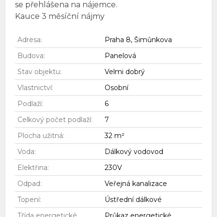
se přehlášena na nájemce.
Kauce 3 měsíční nájmy
Adresa:
Praha 8, Šimůnkova
Budova:
Panelová
Stav objektu:
Velmi dobrý
Vlastnictví:
Osobní
Podlaží:
6
Celkový počet podlaží:
7
Plocha užitná:
32 m²
Voda:
Dálkový vodovod
Elektřina:
230V
Odpad:
Veřejná kanalizace
Topení:
Ústřední dálkové
Třída energetické
Průkaz energetické