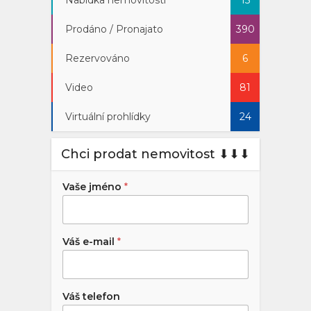
Prodáno / Pronajato
390
Rezervováno
6
Video
81
Virtuální prohlídky
24
Chci prodat nemovitost ⬇︎⬇︎⬇︎
Vaše jméno
*
Váš e-mail
*
Váš telefon