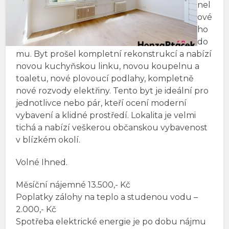
nel
ové
ho
do
mu. Byt prošel kompletní rekonstrukcí a nabízí
novou kuchyňskou linku, novou koupelnu a
toaletu, nové plovoucí podlahy, kompletně
nové rozvody elektřiny. Tento byt je ideální pro
jednotlivce nebo pár, kteří ocení moderní
vybavení a klidné prostředí. Lokalita je velmi
tichá a nabízí veškerou občanskou vybavenost
v blízkém okolí.
Volné Ihned.
Měsíční nájemné 13.500,- Kč
Poplatky zálohy na teplo a studenou vodu –
2.000,- Kč
Spotřeba elektrické energie je po dobu nájmu