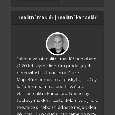
realitní makléř | realitní kancelář
Jako privátní realitní makléř pomáhám
již 20 let svým klientům prodat jejich
nemovitosti, a to nejen v Praze.
Majitelům nemovitostí poskytuji služby
každému na míru, pod hlavičkou
vlastní realitní kanceláře. Nechci být
tuctový makléř a často dělám věci jinak.
Přečtěte si nebo zhlédněte moje videa
jak pracuji - pokud si padneme do noty,