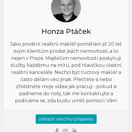
Honza Ptáček
Jako privátní realitní makléř pomáhám již 20 let
svým klientům prodat jejich nemovitosti, a to
nejen v Praze. Majitelům nemovitostí poskytuji
služby každému na míru, pod hlavičkou vlastní
realitní kanceláře. Nechci být tuctový makléř a
často dělám věci jinak. Přečtěte si nebo
zhlédněte moje videa jak pracuji - pokud si
padneme do noty, tak mě kontaktujte a
podíváme se, zda budu umět pomoci i Vám
zobrazit všechny příspěvky