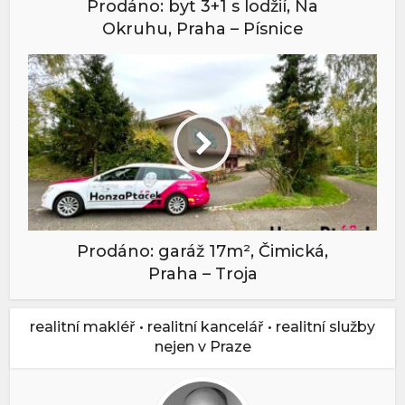
Prodáno: byt 3+1 s lodžií, Na
Okruhu, Praha – Písnice
Prodáno: garáž 17m², Čimická,
Praha – Troja
realitní makléř • realitní kancelář • realitní služby
nejen v Praze