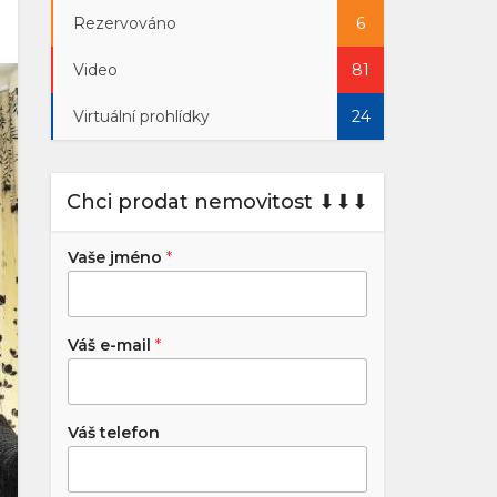
Rezervováno
6
Video
81
Virtuální prohlídky
24
Chci prodat nemovitost ⬇︎⬇︎⬇︎
Vaše jméno
*
Váš e-mail
*
Váš telefon