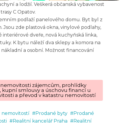
kuchyní a lodžií. Veškerá občanská vybavenost
 trasy C Opatov.
zemním podlaží panelového domu. Byt byl z
. Jsou zde plastová okna, vinylové podlahy,
é interiérové dveře, nová kuchyňská linka,
štuky. K bytu náleží dva sklepy a komora na
nákladní a osobní. Možnost financování
ku nemovitosti zájemcům, prohlídky
, kupní smlouvy a úschovu financí u
tosti a převod v katastru nemovitostí
r nemovitostí
Prodané byty
Prodané
sti
Realitní kancelář Praha
Realitní