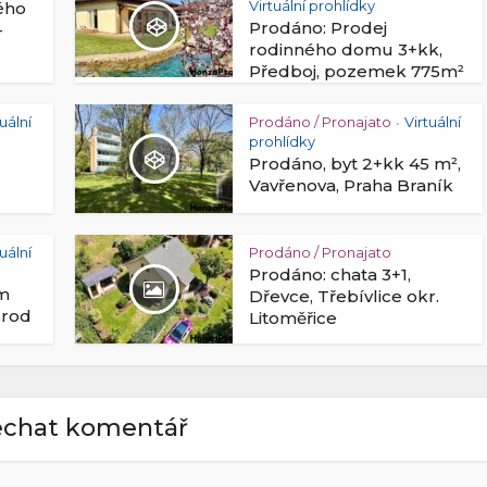
Virtuální prohlídky
ého
Prodáno: Prodej
–
rodinného domu 3+kk,
Předboj, pozemek 775m²
tuální
Prodáno / Pronajato
Virtuální
•
prohlídky
Prodáno, byt 2+kk 45 m²,
Vavřenova, Praha Braník
tuální
Prodáno / Pronajato
Prodáno: chata 3+1,
ům
Dřevce, Třebívlice okr.
Brod
Litoměřice
chat komentář