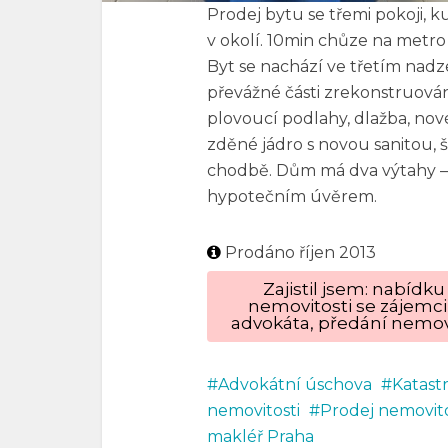
Prodej bytu se třemi pokoji, 
v okolí. 10min chůze na metro
Byt se nachází ve třetím nad
převážné části zrekonstruován
plovoucí podlahy, dlažba, nov
zděné jádro s novou sanitou, 
chodbě. Dům má dva výtahy – 
hypotečním úvěrem.
Prodáno říjen 2013
Zajistil jsem: nabíd
nemovitosti se zájemci
advokáta, předání nemovi
Advokátní úschova
Katast
nemovitosti
Prodej nemovito
makléř Praha