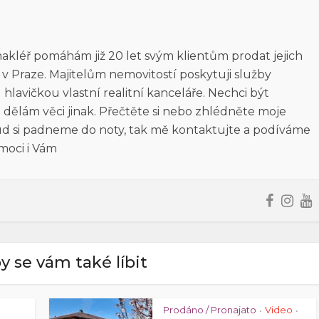
 makléř pomáhám již 20 let svým klientům prodat jejich
n v Praze. Majitelům nemovitostí poskytuji služby
lavičkou vlastní realitní kanceláře. Nechci být
 dělám věci jinak. Přečtěte si nebo zhlédněte moje
kud si padneme do noty, tak mě kontaktujte a podíváme
moci i Vám
y se vám také líbit
Prodáno / Pronajato
Video
•
•