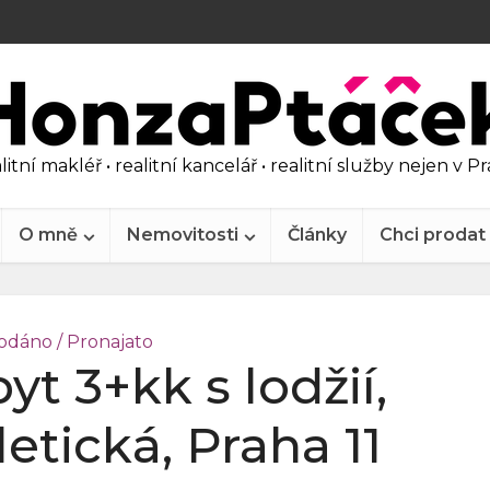
litní makléř • realitní kancelář • realitní služby nejen v P
O mně
Nemovitosti
Články
Chci prodat
odáno / Pronajato
yt 3+kk s lodžií,
etická, Praha 11