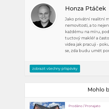
Honza Ptáček
Jako privátní realitní
nemovitosti, a to neje
každému na míru, pod h
tuctový makléř a často
videa jak pracuji - po
se, zda budu umět po
zobrazit všechny příspěvky
Mohlo b
Prodáno / Pronajato