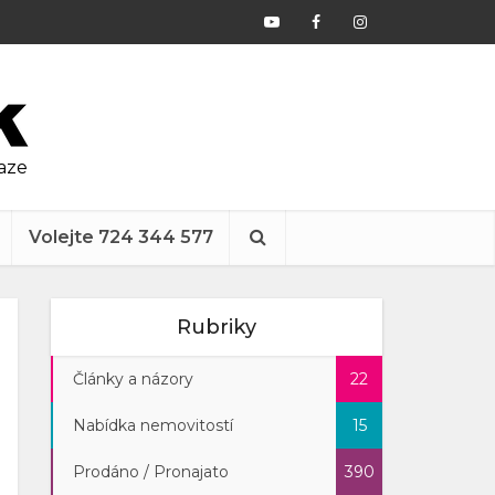
raze
Volejte 724 344 577
Rubriky
Články a názory
22
Nabídka nemovitostí
15
Prodáno / Pronajato
390