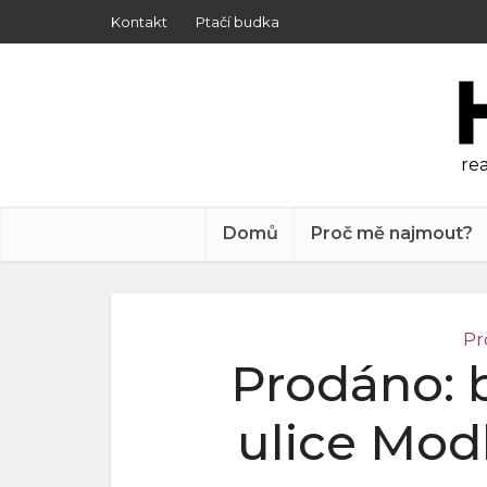
Kontakt
Ptačí budka
rea
Domů
Proč mě najmout?
Pr
Prodáno: b
ulice Modl