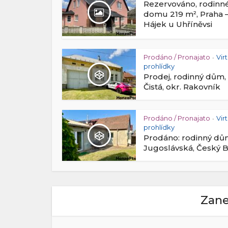
Rezervováno, rodinn
domu 219 m², Praha 
Hájek u Uhříněvsi
Prodáno / Pronajato
Vir
•
prohlídky
Prodej, rodinný dům,
Čistá, okr. Rakovník
Prodáno / Pronajato
Vir
•
prohlídky
Prodáno: rodinný d
Jugoslávská, Český 
Zane