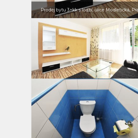
Prodej bytu 3+kk s lodžií, ulice Modletická, Pr