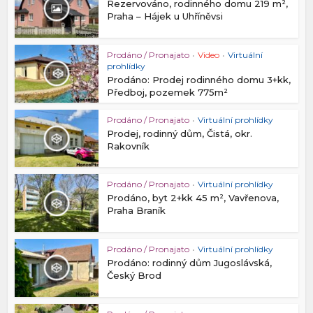
Rezervováno, rodinného domu 219 m²,
Praha – Hájek u Uhříněvsi
Prodáno / Pronajato
•
Video
•
Virtuální
prohlídky
Prodáno: Prodej rodinného domu 3+kk,
Předboj, pozemek 775m²
Prodáno / Pronajato
•
Virtuální prohlídky
Prodej, rodinný dům, Čistá, okr.
Rakovník
Prodáno / Pronajato
•
Virtuální prohlídky
Prodáno, byt 2+kk 45 m², Vavřenova,
Praha Braník
Prodáno / Pronajato
•
Virtuální prohlídky
Prodáno: rodinný dům Jugoslávská,
Český Brod