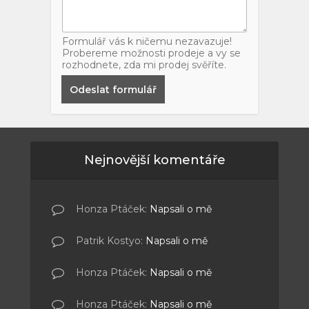
Formulář vás k ničemu nezavazuje!
Probereme možnosti prodeje a vy se
rozhodnete, zda mi prodej svěříte.
Odeslat formulář
Nejnovější komentáře
Honza Ptáček
:
Napsali o mě
Patrik Kostyo
:
Napsali o mě
Honza Ptáček
:
Napsali o mě
Honza Ptáček
:
Napsali o mě