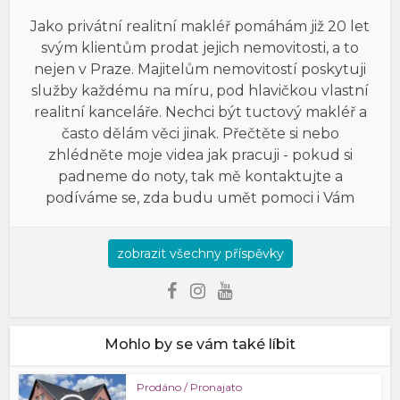
Jako privátní realitní makléř pomáhám již 20 let
svým klientům prodat jejich nemovitosti, a to
nejen v Praze. Majitelům nemovitostí poskytuji
služby každému na míru, pod hlavičkou vlastní
realitní kanceláře. Nechci být tuctový makléř a
často dělám věci jinak. Přečtěte si nebo
zhlédněte moje videa jak pracuji - pokud si
padneme do noty, tak mě kontaktujte a
podíváme se, zda budu umět pomoci i Vám
zobrazit všechny příspěvky
Mohlo by se vám také líbit
Prodáno / Pronajato