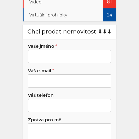
Video
81
Virtuální prohlídky
24
Chci prodat nemovitost ⬇︎⬇︎⬇︎
Vaše jméno
*
Váš e-mail
*
Váš telefon
Zpráva pro mě