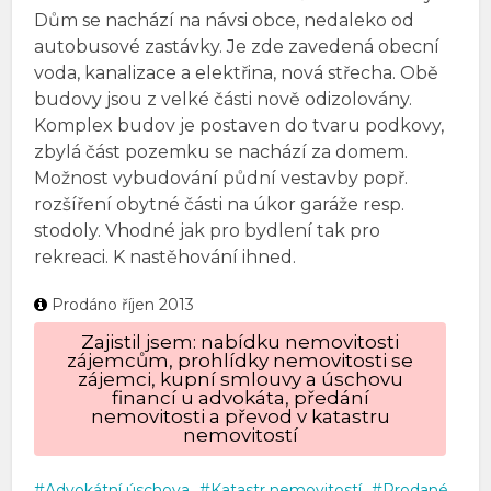
Dům se nachází na návsi obce, nedaleko od
autobusové zastávky. Je zde zavedená obecní
voda, kanalizace a elektřina, nová střecha. Obě
budovy jsou z velké části nově odizolovány.
Komplex budov je postaven do tvaru podkovy,
zbylá část pozemku se nachází za domem.
Možnost vybudování půdní vestavby popř.
rozšíření obytné části na úkor garáže resp.
stodoly. Vhodné jak pro bydlení tak pro
rekreaci. K nastěhování ihned.
Prodáno říjen 2013
Zajistil jsem: nabídku nemovitosti
zájemcům, prohlídky nemovitosti se
zájemci, kupní smlouvy a úschovu
financí u advokáta, předání
nemovitosti a převod v katastru
nemovitostí
Advokátní úschova
Katastr nemovitostí
Prodané