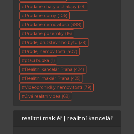
Prodané chaty a chalupy
(29)
Prodané domy
(106)
Prodané nemovitosti
(388)
Prodané pozemky
(16)
Prodej družstevního bytu
(29)
Prodej nemovitosti
(407)
ptačí budka
(1)
Realitní kancelář Praha
(424)
Realitní makléř Praha
(425)
Videoprohlídky nemovitostí
(79)
Živá realitní videa
(68)
realitní makléř | realitní kancelář