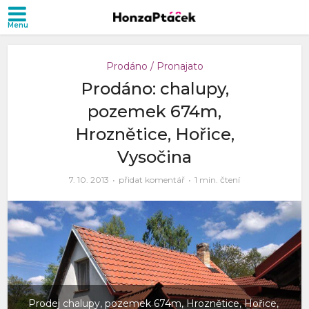
Prodáno / Pronajato
Prodáno: chalupy,
pozemek 674m,
Hroznětice, Hořice,
Vysočina
7. 10. 2013
přidat komentář
1 min. čtení
Prodej chalupy, pozemek 674m, Hroznětice, Hořice,