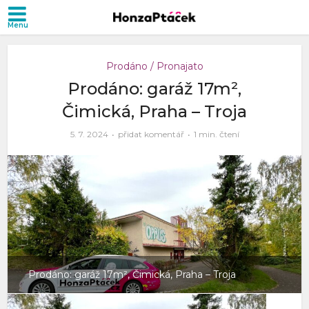
Prodáno / Pronajato
Prodáno: garáž 17m²,
Čimická, Praha – Troja
5. 7. 2024
přidat komentář
1 min. čtení
Prodáno: garáž 17m², Čimická, Praha – Troja