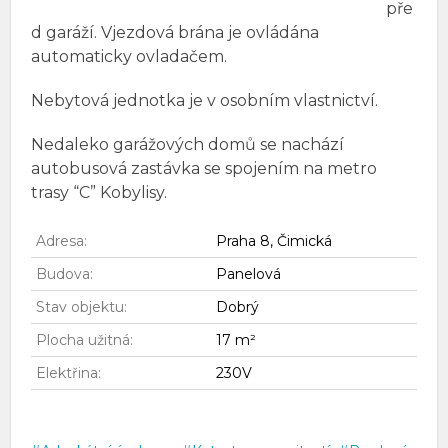
pře
d garáží. Vjezdová brána je ovládána
automaticky ovladačem.
Nebytová jednotka je v osobním vlastnictví.
Nedaleko garážových domů se nachází
autobusová zastávka se spojením na metro
trasy “C” Kobylisy.
Adresa:
Praha 8, Čimická
Budova:
Panelová
Stav objektu:
Dobrý
Plocha užitná:
17 m²
Elektřina:
230V