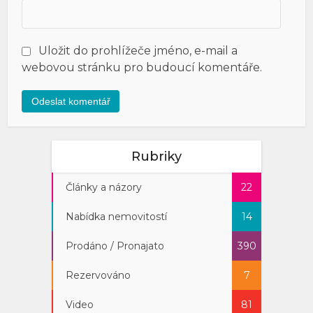
Uložit do prohlížeče jméno, e-mail a
webovou stránku pro budoucí komentáře.
Rubriky
Články a názory
22
Nabídka nemovitostí
14
Prodáno / Pronajato
390
Rezervováno
7
Video
81