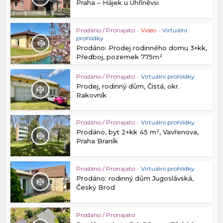
Praha – Hájek u Uhříněvsi
Prodáno / Pronajato
•
Video
•
Virtuální
prohlídky
Prodáno: Prodej rodinného domu 3+kk,
Předboj, pozemek 775m²
Prodáno / Pronajato
•
Virtuální prohlídky
Prodej, rodinný dům, Čistá, okr.
Rakovník
Prodáno / Pronajato
•
Virtuální prohlídky
Prodáno, byt 2+kk 45 m², Vavřenova,
Praha Braník
Prodáno / Pronajato
•
Virtuální prohlídky
Prodáno: rodinný dům Jugoslávská,
Český Brod
Prodáno / Pronajato