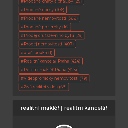
Prodané chaty a chalupy
(29)
Prodané domy
(106)
Prodané nemovitosti
(388)
Prodané pozemky
(16)
Prodej družstevního bytu
(29)
Prodej nemovitosti
(407)
ptačí budka
(1)
Realitní kancelář Praha
(424)
Realitní makléř Praha
(425)
Videoprohlídky nemovitostí
(79)
Živá realitní videa
(68)
realitní makléř | realitní kancelář