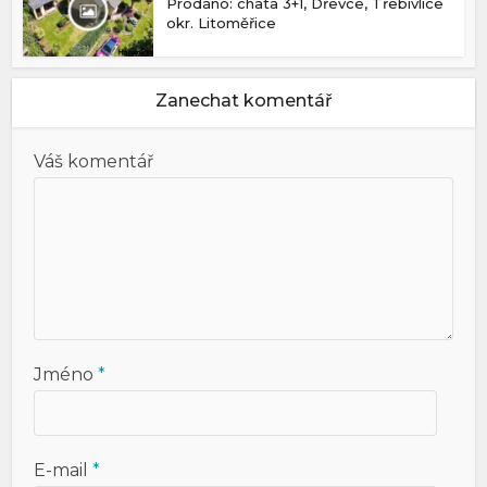
Prodáno: chata 3+1, Dřevce, Třebívlice
okr. Litoměřice
Zanechat komentář
Váš komentář
Jméno
*
E-mail
*