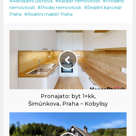
Advokátní úschova
Katastr nemovitostí
Prodané
nemovitosti
Prodej nemovitosti
Realitní kancelář
Praha
Realitní makléř Praha
Pronajato: byt 1+kk,
Šimůnkova, Praha – Kobylisy