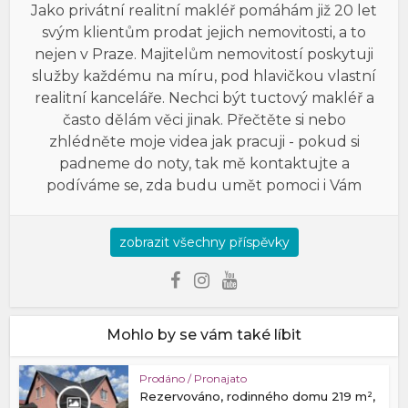
Jako privátní realitní makléř pomáhám již 20 let
svým klientům prodat jejich nemovitosti, a to
nejen v Praze. Majitelům nemovitostí poskytuji
služby každému na míru, pod hlavičkou vlastní
realitní kanceláře. Nechci být tuctový makléř a
často dělám věci jinak. Přečtěte si nebo
zhlédněte moje videa jak pracuji - pokud si
padneme do noty, tak mě kontaktujte a
podíváme se, zda budu umět pomoci i Vám
zobrazit všechny příspěvky
Mohlo by se vám také líbit
Prodáno / Pronajato
Rezervováno, rodinného domu 219 m²,