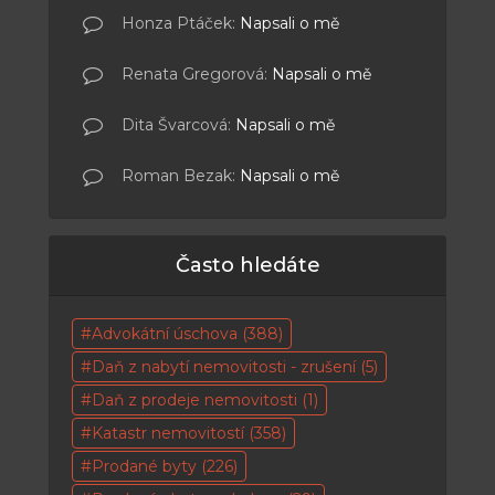
Honza Ptáček
:
Napsali o mě
Renata Gregorová
:
Napsali o mě
Dita Švarcová
:
Napsali o mě
Roman Bezak
:
Napsali o mě
Často hledáte
Advokátní úschova
(388)
Daň z nabytí nemovitosti - zrušení
(5)
Daň z prodeje nemovitosti
(1)
Katastr nemovitostí
(358)
Prodané byty
(226)