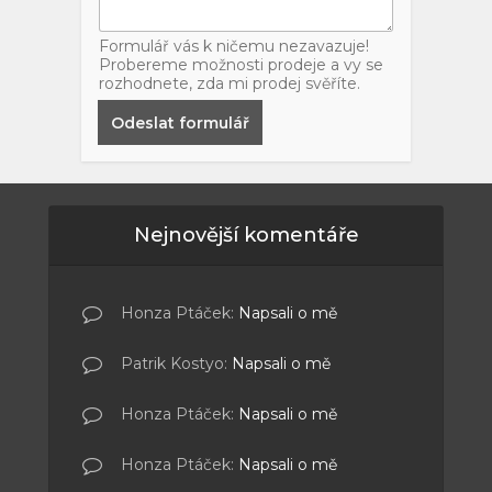
Formulář vás k ničemu nezavazuje!
Probereme možnosti prodeje a vy se
rozhodnete, zda mi prodej svěříte.
Odeslat formulář
Nejnovější komentáře
Honza Ptáček
:
Napsali o mě
Patrik Kostyo
:
Napsali o mě
Honza Ptáček
:
Napsali o mě
Honza Ptáček
:
Napsali o mě