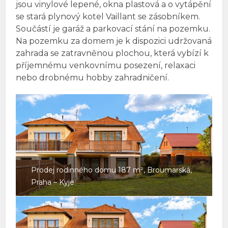
jsou vinylové lepené, okna plastová a o vytápění
se stará plynový kotel Vaillant se zásobníkem.
Součástí je garáž a parkovací stání na pozemku.
Na pozemku za domem je k dispozici udržovaná
zahrada se zatravněnou plochou, která vybízí k
příjemnému venkovnímu posezení, relaxaci
nebo drobnému hobby zahradničení.
Prodej rodinného domu 187 m², Broumarská,
Praha – Kyje