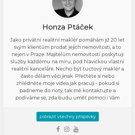
Honza Ptáček
Jako privátní realitní makléř pomáhám již 20 let
svým klientům prodat jejich nemovitosti, a to
nejen v Praze. Majitelům nemovitostí poskytuji
služby každému na míru, pod hlavičkou vlastní
realitní kanceláře. Nechci být tuctový makléř a
často dělám věci jinak. Přečtěte si nebo
zhlédněte moje videa jak pracuji - pokud si
padneme do noty, tak mě kontaktujte a
podíváme se, zda budu umět pomoci i Vám
zobrazit všechny příspěvky