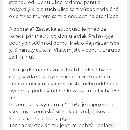
stranou od ruchu ulice. V domě panuje
nebývalý klid a ruch ulice sem vůbec nedoléhá,
o čemž se můžete sami přesvědčit na prohlídce.
A doprava? Zastávka autobusu je hned za
rohem pár metrů od domu a vlak Praha-Kyje
pouhých 500m od domu. Metro Rajská zahrada
je 3 minuty autem. Vlakem jste v centru zhruba
za 11 minut.
Dům je dvoupodlažní a flexibilní: dvě obytné
části, každá s kuchyní, vám dají víc soukromí
(dvougenerační bydlení, hosté, nebo oddělené
bydlení a podnikání). Celková užitná plocha 187
m².
Pozemek má výměru 422 m² a je napojen na
všechny inženýrské sítě – vodovod, tlakovou
kanalizaci, elektřinu a plyn.
Technický stav domu je velmi dobrý. Podlahy