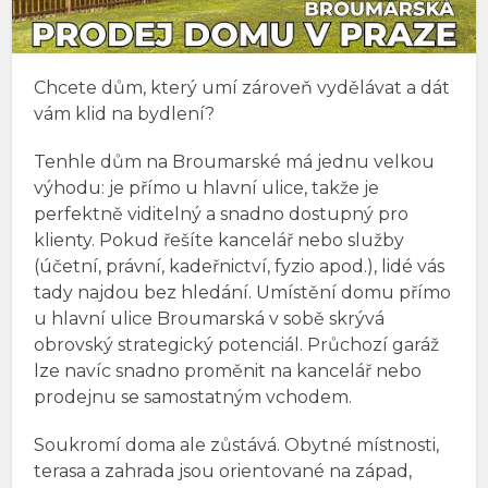
Chcete dům, který umí zároveň vydělávat a dát
vám klid na bydlení?
Tenhle dům na Broumarské má jednu velkou
výhodu: je přímo u hlavní ulice, takže je
perfektně viditelný a snadno dostupný pro
klienty. Pokud řešíte kancelář nebo služby
(účetní, právní, kadeřnictví, fyzio apod.), lidé vás
tady najdou bez hledání. Umístění domu přímo
u hlavní ulice Broumarská v sobě skrývá
obrovský strategický potenciál. Průchozí garáž
lze navíc snadno proměnit na kancelář nebo
prodejnu se samostatným vchodem.
Soukromí doma ale zůstává. Obytné místnosti,
terasa a zahrada jsou orientované na západ,