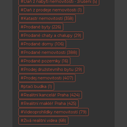
Daň z nabytí nemovitosti - zrušení
(5)
Daň z prodeje nemovitosti
(1)
Katastr nemovitostí
(358)
Prodané byty
(226)
Prodané chaty a chalupy
(29)
Prodané domy
(106)
Prodané nemovitosti
(388)
Prodané pozemky
(16)
Prodej družstevního bytu
(29)
Prodej nemovitosti
(407)
ptačí budka
(1)
Realitní kancelář Praha
(424)
Realitní makléř Praha
(425)
Videoprohlídky nemovitostí
(79)
Živá realitní videa
(68)