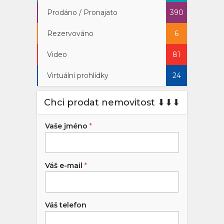
Prodáno / Pronajato
390
Rezervováno
6
Video
81
Virtuální prohlídky
24
Chci prodat nemovitost ⬇︎⬇︎⬇︎
Vaše jméno
*
Váš e-mail
*
Váš telefon