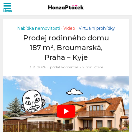
Nabídka nemovitostí
Video
Virtuální prohlídky
•
•
Prodej rodinného domu
187 m², Broumarská,
Praha – Kyje
3. 8. 2026
přidat komentář
2 min. čtení