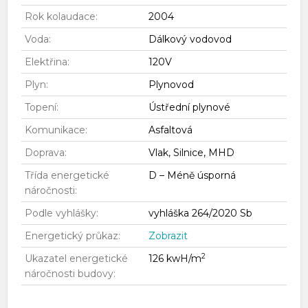
Rok kolaudace:
2004
Voda:
Dálkový vodovod
Elektřina:
120V
Plyn:
Plynovod
Topení:
Ústřední plynové
Komunikace:
Asfaltová
Doprava:
Vlak, Silnice, MHD
Třída energetické
D – Méně úsporná
náročnosti:
Podle vyhlášky:
vyhláška 264/2020 Sb
Energetický průkaz:
Zobrazit
2
Ukazatel energetické
126 kwH/m
náročnosti budovy: