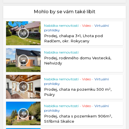
Mohlo by se vám také líbit
Nabídka nemovitostí
•
Video
•
Virtuální
prohlídky
Prodej, chalupa 3+1, Lhota pod
Radčem, okr. Rokycany
Nabídka nemovitostí
Prodej, rodinného domu Vestecká,
Nehvizdy
Nabídka nemovitostí
•
Video
•
Virtuální
prohlídky
Prodej, chata na pozemku 500 m²,
Psáry
Nabídka nemovitostí
•
Video
•
Virtuální
prohlídky
Prodej, chata s pozemkem 906m²,
Stříbrná Skalice