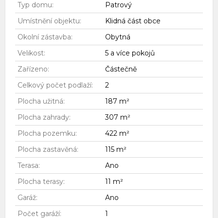
Typ domu:
Patrový
Umístnění objektu:
Klidná část obce
Okolní zástavba:
Obytná
Velikost:
5 a více pokojů
Zařízeno:
Částečně
Celkový počet podlaží:
2
Plocha užitná:
187 m²
Plocha zahrady:
307 m²
Plocha pozemku:
422 m²
Plocha zastavěná:
115 m²
Terasa:
Ano
Plocha terasy:
11 m²
Garáž:
Ano
Počet garáží:
1