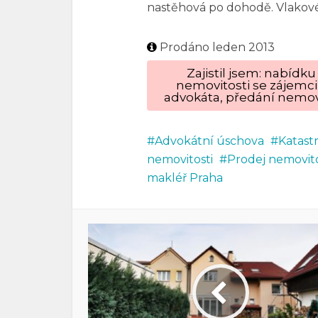
nastěhová po dohodě. Vlakové
Prodáno leden 2013
Zajistil jsem: nabíd
nemovitosti se zájemci
advokáta, předání nemovi
Advokátní úschova
Katast
nemovitosti
Prodej nemovito
makléř Praha