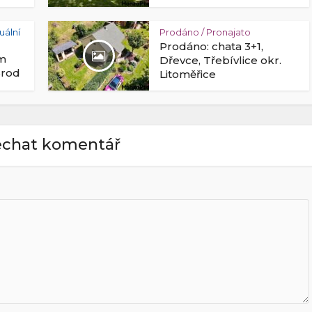
tuální
Prodáno / Pronajato
Prodáno: chata 3+1,
ům
Dřevce, Třebívlice okr.
Brod
Litoměřice
chat komentář