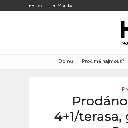
Kontakt
Ptačí budka
rea
Domů
Proč mě najmout?
Pr
Prodáno
4+1/terasa,