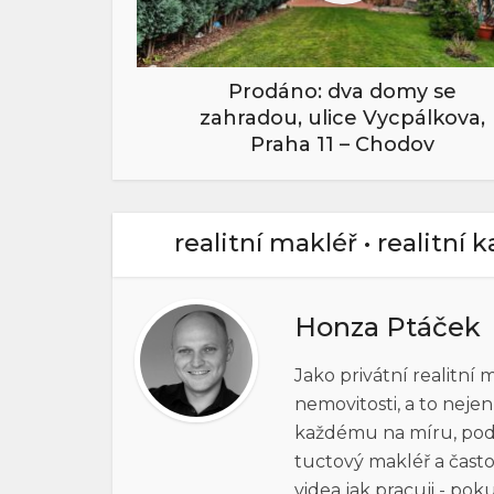
Prodáno: dva domy se
zahradou, ulice Vycpálkova,
Praha 11 – Chodov
realitní makléř • realitní 
Honza Ptáček
Jako privátní realitní
nemovitosti, a to neje
každému na míru, pod h
tuctový makléř a často
videa jak pracuji - po