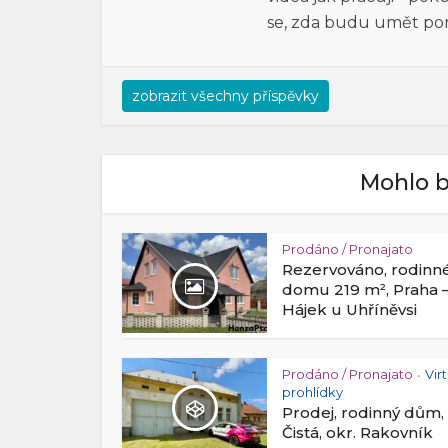
se, zda budu umět po
zobrazit všechny příspěvky
Mohlo b
Prodáno / Pronajato
Rezervováno, rodinn
domu 219 m², Praha 
Hájek u Uhříněvsi
Prodáno / Pronajato
Vir
•
prohlídky
Prodej, rodinný dům,
Čistá, okr. Rakovník