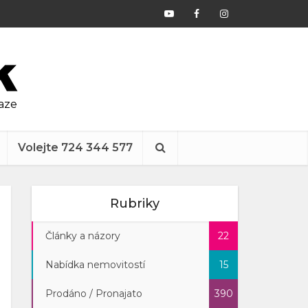
raze
Volejte 724 344 577
Rubriky
Články a názory
22
Nabídka nemovitostí
15
Prodáno / Pronajato
390