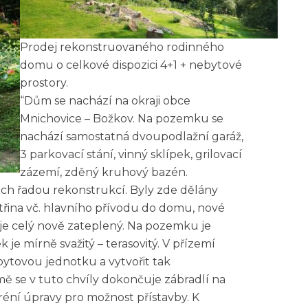
Prodej rekonstruovaného rodinného
domu o celkové dispozici 4+1 + nebytové
prostory.
“Dům se nachází na okraji obce
Mnichovice – Božkov. Na pozemku se
nachází samostatná dvoupodlažní garáž,
3 parkovací stání, vinný sklípek, grilovací
zázemí, zděný kruhový bazén.
ch řadou rekonstrukcí. Byly zde dělány
třina vč. hlavního přívodu do domu, nové
e celý nově zateplený. Na pozemku je
 je mírně svažitý – terasovitý. V přízemí
tovou jednotku a vytvořit tak
ě se v tuto chvíly dokončuje zábradlí na
réní úpravy pro možnost přístavby. K