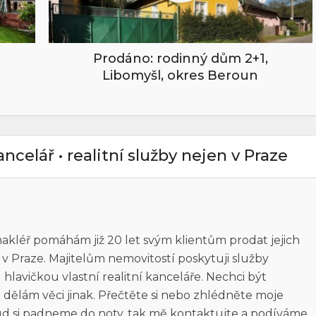
Prodáno: rodinný dům 2+1,
Libomyšl, okres Beroun
kancelář • realitní služby nejen v Praze
 makléř pomáhám již 20 let svým klientům prodat jejich
n v Praze. Majitelům nemovitostí poskytuji služby
lavičkou vlastní realitní kanceláře. Nechci být
 dělám věci jinak. Přečtěte si nebo zhlédněte moje
kud si padneme do noty, tak mě kontaktujte a podíváme