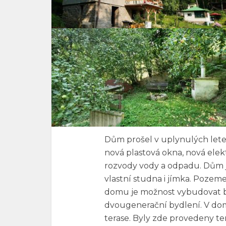
Dům prošel v uplynulých lete
nová plastová okna, nová elek
rozvody vody a odpadu. Dům j
vlastní studna i jímka. Pozemek
domu je možnost vybudovat by
dvougenerační bydlení. V dom
terase. Byly zde provedeny te