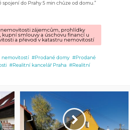
 spojení do Prahy 5 min chůze od domu.”
ku nemovitosti zájemcům, prohlídky
, kupní smlouvy a úschovu financí u
tosti a převod v katastru nemovitostí
r nemovitostí
Prodané domy
Prodané
sti
Realitní kancelář Praha
Realitní