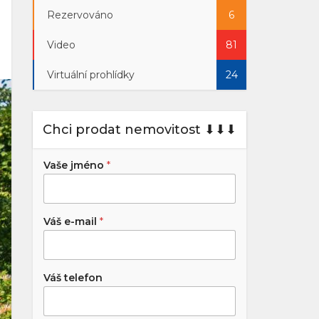
Rezervováno
6
Video
81
Virtuální prohlídky
24
Chci prodat nemovitost ⬇︎⬇︎⬇︎
Vaše jméno
*
Váš e-mail
*
Váš telefon