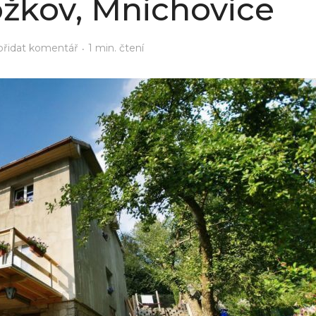
ožkov, Mnichovice
přidat komentář
1 min. čtení