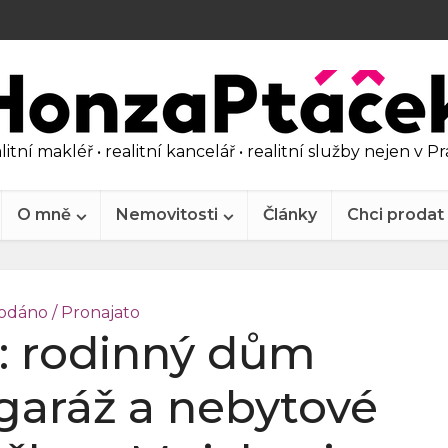
litní makléř • realitní kancelář • realitní služby nejen v P
O mně
Nemovitosti
Články
Chci prodat
odáno / Pronajato
: rodinný dům
 garáž a nebytové