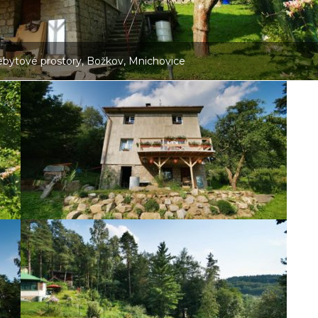
ebytové prostory, Božkov, Mnichovice