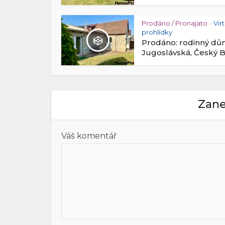
Prodáno / Pronajato
Vir
•
prohlídky
Prodáno: rodinný d
Jugoslávská, Český 
Zane
Váš komentář