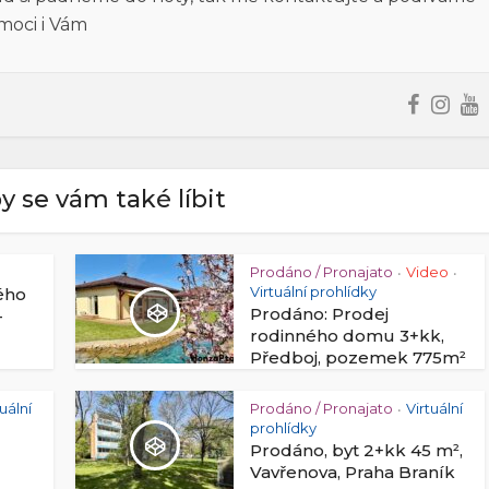
moci i Vám
y se vám také líbit
Prodáno / Pronajato
Video
•
•
Virtuální prohlídky
ého
Prodáno: Prodej
–
rodinného domu 3+kk,
Předboj, pozemek 775m²
tuální
Prodáno / Pronajato
Virtuální
•
prohlídky
Prodáno, byt 2+kk 45 m²,
Vavřenova, Praha Braník