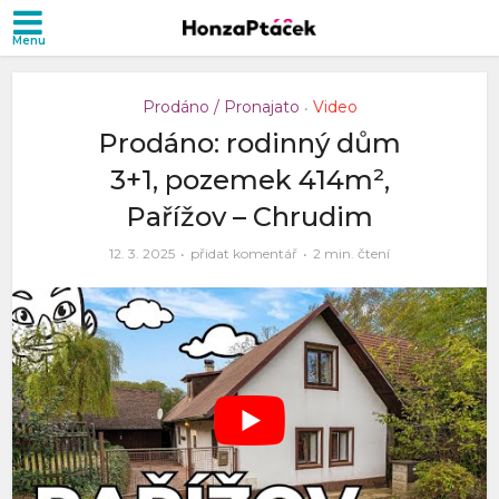
Prodáno / Pronajato
Video
•
Prodáno: rodinný dům
3+1, pozemek 414m²,
Pařížov – Chrudim
12. 3. 2025
přidat komentář
2 min. čtení