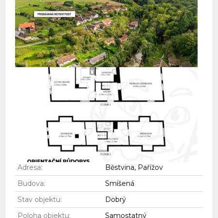
Adresa:
Běstvina, Pařížov
Budova:
Smíšená
Stav objektu:
Dobrý
Poloha objektu:
Samostatný