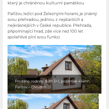
který je chráněnou kulturní památkou.
Pařížov, ležící pod Železnými horami, je známý
svou přehradou, jednou z nejstarších a
nejkrásnějších v České republice. Přehrada,
připomínající hrad, zde více než 100 let
spolehlivě plní svou funkci.
Prodáno: rodinný dům 3+1, pozemek 414m²,
Pařížov – Chrudim