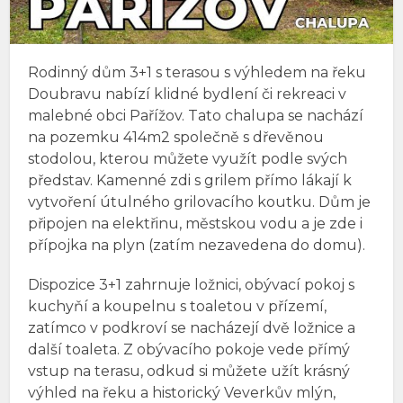
Rodinný dům 3+1 s terasou s výhledem na řeku
Doubravu nabízí klidné bydlení či rekreaci v
malebné obci Pařížov. Tato chalupa se nachází
na pozemku 414m2 společně s dřevěnou
stodolou, kterou můžete využít podle svých
představ. Kamenné zdi s grilem přímo lákají k
vytvoření útulného grilovacího koutku. Dům je
připojen na elektřinu, městskou vodu a je zde i
přípojka na plyn (zatím nezavedena do domu).
Dispozice 3+1 zahrnuje ložnici, obývací pokoj s
kuchyňí a koupelnu s toaletou v přízemí,
zatímco v podkroví se nacházejí dvě ložnice a
další toaleta. Z obývacího pokoje vede přímý
vstup na terasu, odkud si můžete užít krásný
výhled na řeku a historický Veverkův mlýn,