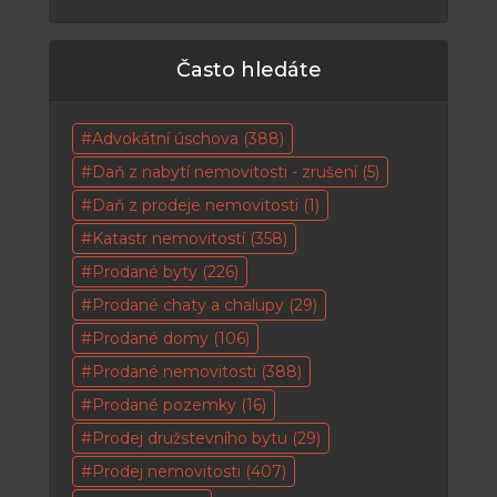
Často hledáte
Advokátní úschova
(388)
Daň z nabytí nemovitosti - zrušení
(5)
Daň z prodeje nemovitosti
(1)
Katastr nemovitostí
(358)
Prodané byty
(226)
Prodané chaty a chalupy
(29)
Prodané domy
(106)
Prodané nemovitosti
(388)
Prodané pozemky
(16)
Prodej družstevního bytu
(29)
Prodej nemovitosti
(407)