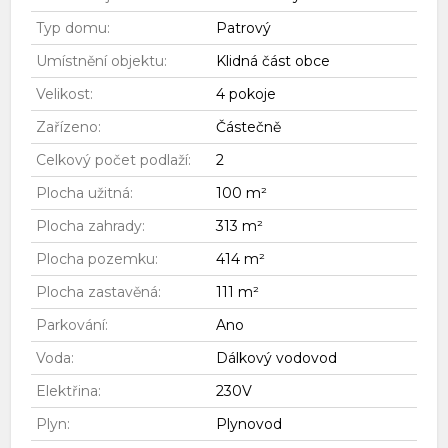
Typ domu:
Patrový
Umístnění objektu:
Klidná část obce
Velikost:
4 pokoje
Zařízeno:
Částečně
Celkový počet podlaží:
2
Plocha užitná:
100 m²
Plocha zahrady:
313 m²
Plocha pozemku:
414 m²
Plocha zastavěná:
111 m²
Parkování:
Ano
Voda:
Dálkový vodovod
Elektřina:
230V
Plyn:
Plynovod