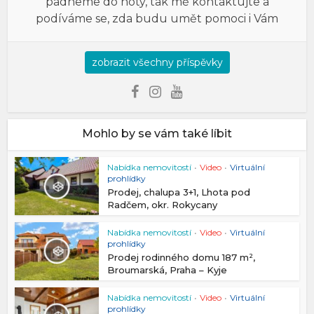
padneme do noty, tak mě kontaktujte a
podíváme se, zda budu umět pomoci i Vám
zobrazit všechny příspěvky
Mohlo by se vám také líbit
Nabídka nemovitostí
•
Video
•
Virtuální
prohlídky
Prodej, chalupa 3+1, Lhota pod
Radčem, okr. Rokycany
Nabídka nemovitostí
•
Video
•
Virtuální
prohlídky
Prodej rodinného domu 187 m²,
Broumarská, Praha – Kyje
Nabídka nemovitostí
•
Video
•
Virtuální
prohlídky