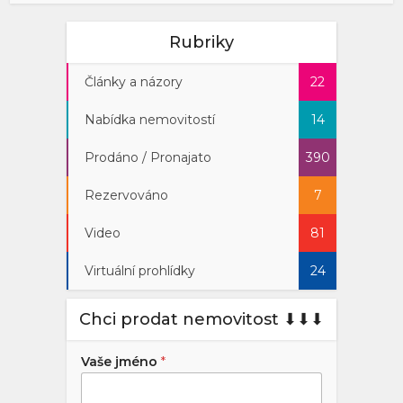
Rubriky
Články a názory
22
Nabídka nemovitostí
14
Prodáno / Pronajato
390
Rezervováno
7
Video
81
Virtuální prohlídky
24
Chci prodat nemovitost ⬇︎⬇︎⬇︎
Vaše jméno
*