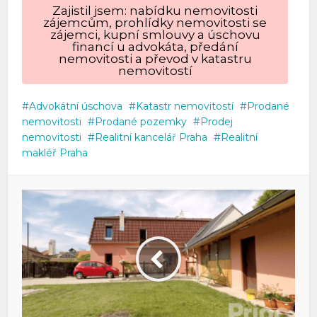
Zajistil jsem: nabídku nemovitosti
zájemcům, prohlídky nemovitosti se
zájemci, kupní smlouvy a úschovu
financí u advokáta, předání
nemovitosti a převod v katastru
nemovitostí
Advokátní úschova
Katastr nemovitostí
Prodané
nemovitosti
Prodané pozemky
Prodej
nemovitosti
Realitní kancelář Praha
Realitní
makléř Praha