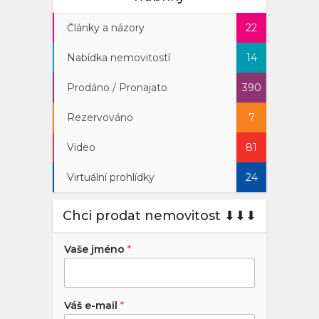
Články a názory
22
Nabídka nemovitostí
14
Prodáno / Pronajato
390
Rezervováno
7
Video
81
Virtuální prohlídky
24
Chci prodat nemovitost ⬇︎⬇︎⬇︎
Vaše jméno
*
Váš e-mail
*