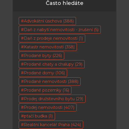
Často hledáte
Advokátní úschova
(388)
Daň z nabytí nemovitosti - zrušení
(5)
Daň z prodeje nemovitosti
(1)
Katastr nemovitostí
(358)
Prodané byty
(226)
Prodané chaty a chalupy
(29)
Prodané domy
(106)
Prodané nemovitosti
(388)
Prodané pozemky
(16)
Prodej družstevního bytu
(29)
Prodej nemovitosti
(407)
ptačí budka
(1)
Realitní kancelář Praha
(424)