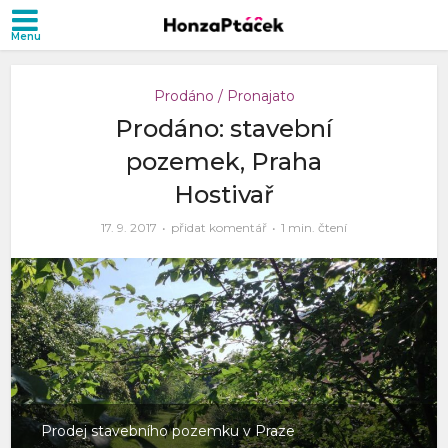
Prodáno / Pronajato
Prodáno: stavební
pozemek, Praha
Hostivař
17. 9. 2017
přidat komentář
1 min. čtení
Prodej stavebního pozemku v Praze