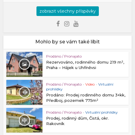
zobrazit všechny příspěvky
Mohlo by se vám také líbit
Prodáno / Pronajato
Rezervováno, rodinného domu 219 m²,
Praha – Hájek u Uhříněvsi
Prodáno / Pronajato
•
Video
•
Virtuální
prohlídky
Prodáno: Prodej rodinného domu 3+kk,
Předboj, pozemek 775m²
Prodáno / Pronajato
•
Virtuální prohlídky
Prodej, rodinný dům, Čistá, okr.
Rakovník