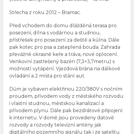
Střecha z roku 2012 – Bramac.
Před vchodem do domu dlážděná terasa pro
posezení, dílna s vodárnou a studnou,
přístřešek pro posezení za deště a kůlna. Dále
pak kotec pro psa a zateplená bouda. Zahrada
převážně okrasné keře a tráva, nové oplocení.
Venkovní zastřešený bazén (7,3×3,7metru) s
možností vytápění. Vjezdová brána na dálkové
ovládání a 2 místa pro stání aut.
Dům je vybaven elektřinou 220/380V s nočním
proudem, přívodem vody z městského rozvodu
i vlastní studnou, městskou kanalizací a
přívodem plynu. Dále pak bezdrátové připojení
k internetu. V domě jsou provedeny datové
rozvody a rozvody televizní antény jak
digitálního pozemního signálu tak i ze satelitu.