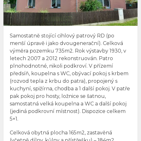
Samostatně stojící cihlový patrový RD (po
menší úpravě i jako dvougenerační). Celková
výměra pozemku 735m2. Rok výstavby 1930, v
letech 2007 a 2012 rekonstruován. Patro
plnohodnotné, nikoli podkroví. V přízemí
předsíň, koupelna s WC, obývací pokoj s krbem
(rozvod tepla z krbu do patra), propojený s
kuchyní, spižírna, chodba a 1 další pokoj. V patře
pak pokoj pro hosty, ložnice se šatnou,
samostatná velká koupelna a WC a další pokoj
(jediná podkrovní místnost). Dispozice celkem
5+1.
Celková obytná plocha 165m2, zastavěná
(včetně dílny, kůlny a přístřešku) – 184m2.