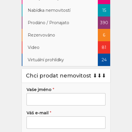
Nabídka nemovitostí
15
Prodáno / Pronajato
390
Rezervováno
6
Video
81
Virtuální prohlídky
24
Chci prodat nemovitost ⬇︎⬇︎⬇︎
Vaše jméno
*
Váš e-mail
*