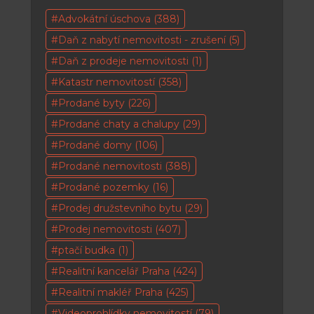
Advokátní úschova
(388)
Daň z nabytí nemovitosti - zrušení
(5)
Daň z prodeje nemovitosti
(1)
Katastr nemovitostí
(358)
Prodané byty
(226)
Prodané chaty a chalupy
(29)
Prodané domy
(106)
Prodané nemovitosti
(388)
Prodané pozemky
(16)
Prodej družstevního bytu
(29)
Prodej nemovitosti
(407)
ptačí budka
(1)
Realitní kancelář Praha
(424)
Realitní makléř Praha
(425)
Videoprohlídky nemovitostí
(79)