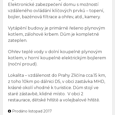
Elektronické zabezpečení domu s možností
vzdáleného ovládání klíčových prvků – topení,
bojler, bazénová filtrace a ohřev, atd., kamery.
Vytápění budovy je primárně řešeno plynovým
kotlem, zálohově krbem. Dům je kompletně
zateplen.
Ohřev teplé vody v dolní koupelně plynovým
kotlem, v horní koupelně elektrickým bojlerem
(noční proud).
Lokalita – vzdálenost do Prahy Zličína cca.15 km,
z toho 10km po dálnici D5, v obci zastávka MHD,
krásné okolí vhodné k turistice. Dům stojí ve
staré zástavbě, klidné místo. V obci 2
restaurace, dětské hřiště a volejbalové hřiště.
Prodáno listopad 2017