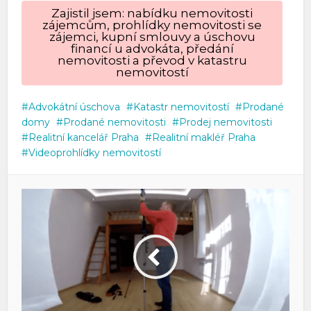
Zajistil jsem: nabídku nemovitosti
zájemcům, prohlídky nemovitosti se
zájemci, kupní smlouvy a úschovu
financí u advokáta, předání
nemovitosti a převod v katastru
nemovitostí
Advokátní úschova
Katastr nemovitostí
Prodané
domy
Prodané nemovitosti
Prodej nemovitosti
Realitní kancelář Praha
Realitní makléř Praha
Videoprohlídky nemovitostí