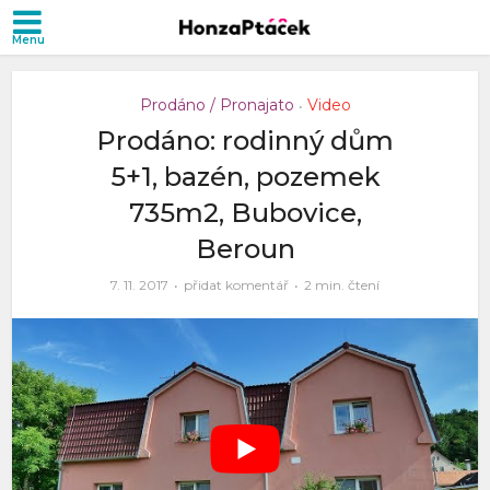
Prodáno / Pronajato
Video
•
Prodáno: rodinný dům
5+1, bazén, pozemek
735m2, Bubovice,
Beroun
7. 11. 2017
přidat komentář
2 min. čtení