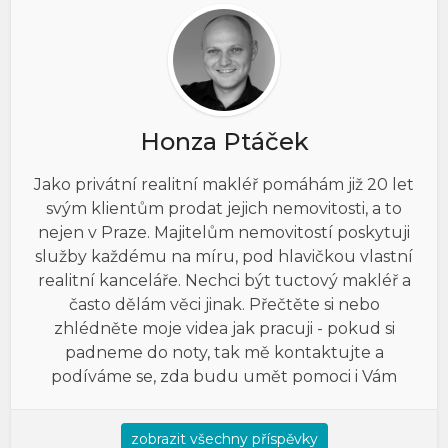
Honza Ptáček
Jako privátní realitní makléř pomáhám již 20 let
svým klientům prodat jejich nemovitosti, a to
nejen v Praze. Majitelům nemovitostí poskytuji
služby každému na míru, pod hlavičkou vlastní
realitní kanceláře. Nechci být tuctový makléř a
často dělám věci jinak. Přečtěte si nebo
zhlédněte moje videa jak pracuji - pokud si
padneme do noty, tak mě kontaktujte a
podíváme se, zda budu umět pomoci i Vám
zobrazit všechny příspěvky